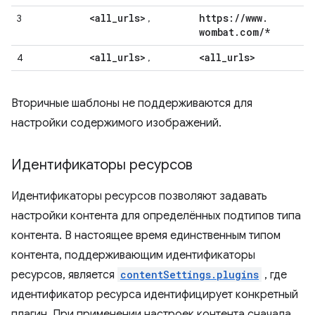
<all
_
urls>
https:
/
/
www
.
3
,
wombat
.
com
/
*
<all
_
urls>
<all
_
urls>
4
,
Вторичные шаблоны не поддерживаются для
настройки содержимого изображений.
Идентификаторы ресурсов
Идентификаторы ресурсов позволяют задавать
настройки контента для определённых подтипов типа
контента. В настоящее время единственным типом
контента, поддерживающим идентификаторы
ресурсов, является
contentSettings.plugins
, где
идентификатор ресурса идентифицирует конкретный
плагин. При применении настроек контента сначала