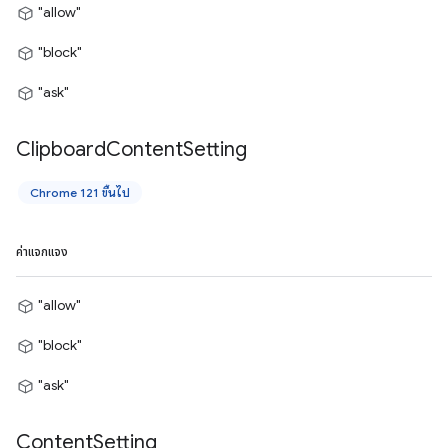
"allow"
"block"
"ask"
Clipboard
Content
Setting
Chrome 121 ขึ้นไป
ค่าแจกแจง
"allow"
"block"
"ask"
Content
Setting