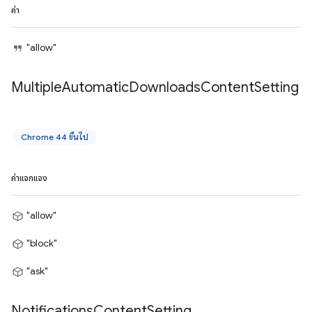
ค่า
"allow"
Multiple
Automatic
Downloads
Content
Setting
Chrome 44 ขึ้นไป
ค่าแจกแจง
"allow"
"block"
"ask"
Notifications
Content
Setting