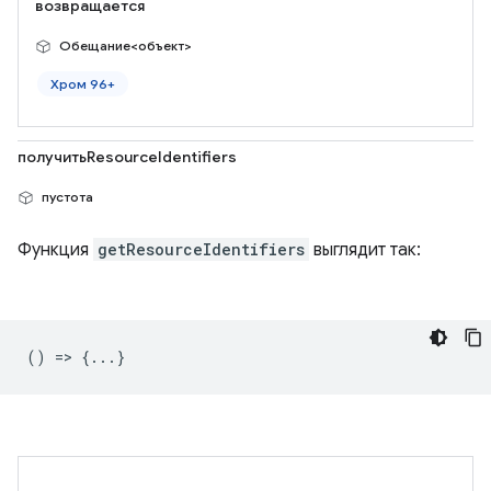
возвращается
Обещание<объект>
Хром 96+
получитьResourceIdentifiers
пустота
Функция
getResourceIdentifiers
выглядит так:
() => {...}