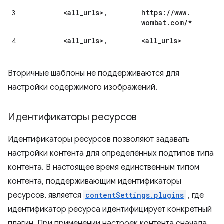
<all
_
urls>
https:
/
/
www
.
3
,
wombat
.
com
/
*
<all
_
urls>
<all
_
urls>
4
,
Вторичные шаблоны не поддерживаются для
настройки содержимого изображений.
Идентификаторы ресурсов
Идентификаторы ресурсов позволяют задавать
настройки контента для определённых подтипов типа
контента. В настоящее время единственным типом
контента, поддерживающим идентификаторы
ресурсов, является
contentSettings.plugins
, где
идентификатор ресурса идентифицирует конкретный
плагин. При применении настроек контента сначала