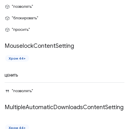
"позволять"
"блокировать"
"просить"
Mouselock
Content
Setting
Хром 44+
ЦЕНИТЬ
"позволять"
Multiple
Automatic
Downloads
Content
Setting
Хром 44+