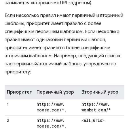
называется «вторичным» URL-адресом).
Если несколько правил имеют первичный и вторичный
шаблоны, приоритет имеет правило с более
специфичным первичным шаблоном. Если несколько
правил имеют одинаковый первичный шаблон,
приоритет имеет правило с более специфичным
вторичным шаблоном. Например, следующий список
пар первичный/вторичный шаблоны упорядочен по
приоритету:
Приоритет
Первичный узор
Вторичный узор
https:
/
/
www
.
https:
/
/
www
.
1
moose
.
com
/
*
wombat
.
com
/
*
,
https:
/
/
www
.
<all
_
urls>
2
moose
.
com
/
*
,