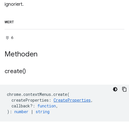
ignoriert.
WERT
6
Methoden
create(
)
chrome
.
contextMenus
.
create
(
createProperties
:
CreateProperties
,
callback?
:
function
,
)
:
number
|
string