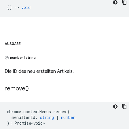
() =>
void
AUSGABE
number | string
Die ID des neu erstellten Artikels.
remove(
)
chrome
.
contextMenus
.
remove
(
menuItemId
:
string
|
number
,
)
:
Promise<void>