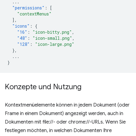
...
"permissions"
:
[
"contextMenus"
],
"icons"
:
{
"16"
:
"icon-bitty.png"
,
"48"
:
"icon-small.png"
,
"128"
:
"icon-large.png"
},
...
}
Konzepte und Nutzung
Kontextmenüelemente können in jedem Dokument (oder
Frame in einem Dokument) angezeigt werden, auch in
Dokumenten mit file://- oder chrome://-URLs. Wenn Sie
festlegen möchten, in welchen Dokumenten Ihre