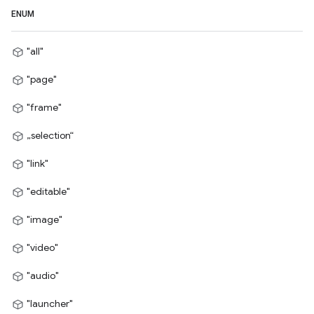
ENUM
"all"
"page"
"frame"
„selection“
"link"
"editable"
"image"
"video"
"audio"
"launcher"