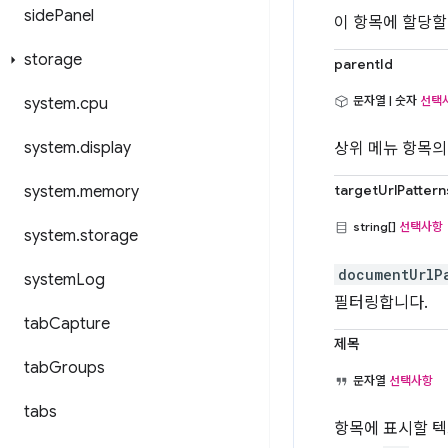
side
Panel
이 항목에 할당할
storage
parentId
문자열 | 숫자
선택
system
.
cpu
system
.
display
상위 메뉴 항목의
targetUrlPattern
system
.
memory
string[]
선택사항
system
.
storage
documentUrlP
system
Log
필터링합니다.
tab
Capture
제목
tab
Groups
문자열
선택사항
tabs
항목에 표시할 