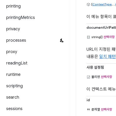
[
ContextType
, ...
printing
이 메뉴 항목이 
printing
Metrics
documentUrlPat
privacy
string[]
선택사항
processes
URL이 지정된 
proxy
내용은
일치 패턴
reading
List
사용 설정됨
runtime
불리언
선택사항
scripting
이 컨텍스트 메뉴
search
id
sessions
문자열
선택사항