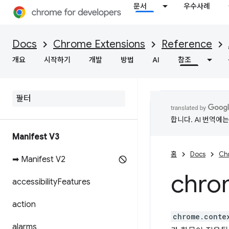
문서
우수사례
Docs
Chrome Extensions
Reference
개요
시작하기
개발
방법
AI
참조
합니다. AI 번역에
Manifest V3
홈
Docs
Ch
➡ Manifest V2
chro
accessibility
Features
action
chrome.conte
alarms