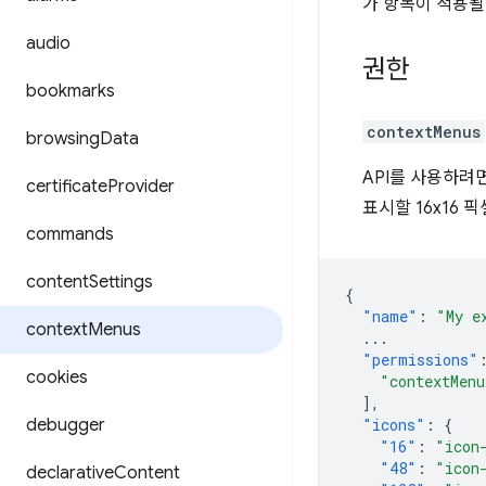
가 항목이 적용될 
audio
권한
bookmarks
contextMenus
browsing
Data
API를 사용하
certificate
Provider
표시할 16x16 
commands
content
Settings
{
"name"
:
"My e
context
Menus
...
"permissions"
cookies
"contextMenu
],
debugger
"icons"
:
{
"16"
:
"icon
"48"
:
"icon
declarative
Content