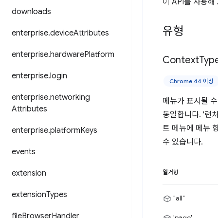
이 API를 사용
downloads
유형
enterprise
.
device
Attributes
enterprise
.
hardware
Platform
Context
Typ
enterprise
.
login
Chrome 44 이상
enterprise
.
networking
메뉴가 표시될 수 
Attributes
동일합니다. '런
트 메뉴에 메뉴 
enterprise
.
platform
Keys
수 있습니다.
events
extension
열거형
extension
Types
"all"
file
Browser
Handler
'page'