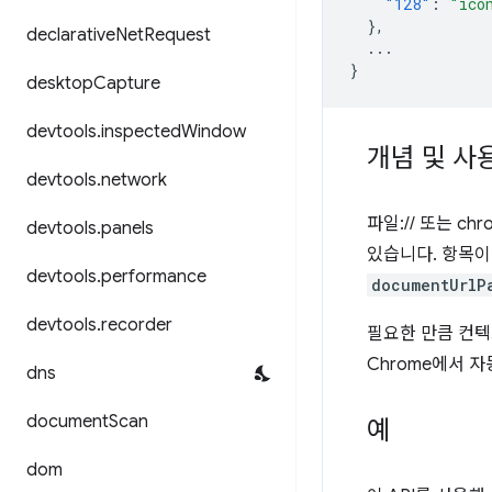
"128"
:
"ico
},
declarative
Net
Request
...
}
desktop
Capture
devtools
.
inspected
Window
개념 및 사
devtools
.
network
파일:// 또는 c
devtools
.
panels
있습니다. 항목이
devtools
.
performance
documentUrlP
devtools
.
recorder
필요한 만큼 컨텍
Chrome에서 
dns
document
Scan
예
dom