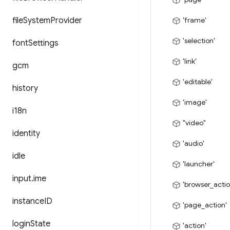
file
System
Provider
'frame'
'selection'
font
Settings
'link'
gcm
'editable'
history
'image'
i18n
"video"
identity
'audio'
idle
'launcher'
input
.
ime
'browser_actio
instance
ID
'page_action'
login
State
'action'