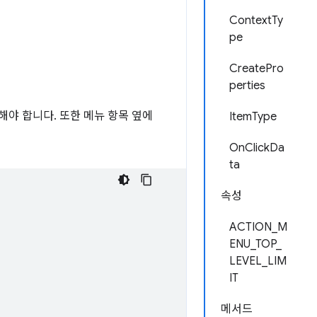
ContextTy
pe
CreatePro
perties
야 합니다. 또한 메뉴 항목 옆에
ItemType
OnClickDa
ta
속성
ACTION_M
ENU_TOP_
LEVEL_LIM
IT
메서드