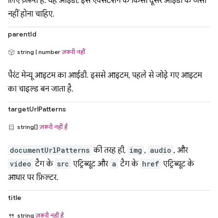
लिए ज़रूरी है. यह आईडी, इस एक्सटेंशन के किसी दूसरे आईडी के जैसा
नहीं होना चाहिए.
parentId
string | number
ज़रूरी नहीं
पैरंट मेन्यू आइटम का आईडी. इससे आइटम, पहले से जोड़े गए आइटम
का चाइल्ड बन जाता है.
targetUrlPatterns
string[]
ज़रूरी नहीं है
documentUrlPatterns
की तरह ही,
img
,
audio
, और
video
टैग के
src
एट्रिब्यूट और
a
टैग के
href
एट्रिब्यूट के
आधार पर फ़िल्टर.
title
string
ज़रूरी नहीं है