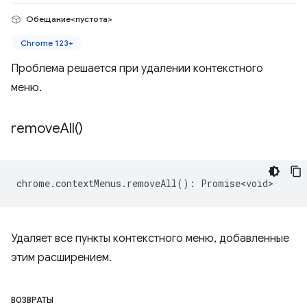
Обещание<пустота>
Chrome 123+
Проблема решается при удалении контекстного
меню.
remove
All(
)
chrome
.
contextMenus
.
removeAll
()
:
Promise<void>
Удаляет все пункты контекстного меню, добавленные
этим расширением.
ВОЗВРАТЫ