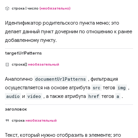
строка | число
(необязательно)
Идентификатор родительского пункта меню; это
делает данный пункт дочерним по отношению к ранее
добавленному пункту.
targetUrlPatterns
строка[]
необязательный
Аналогично
documentUrlPatterns
, фильтрация
осуществляется на основе атрибута
src
тегов
img
,
audio
и
video
, а также атрибута
href
тегов
a
.
заголовок
строка
необязательный
Текст, который нужно отобразить в элементе; это