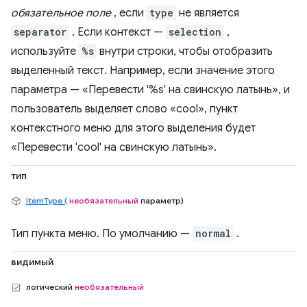
обязательное поле
, если
type
не является
separator
. Если контекст —
selection
,
используйте
%s
внутри строки, чтобы отобразить
выделенный текст. Например, если значение этого
параметра — «Перевести '%s' на свинскую латынь», и
пользователь выделяет слово «cool», пункт
контекстного меню для этого выделения будет
«Перевести 'cool' на свинскую латынь».
тип
ItemType (
необязательный
параметр)
Тип пункта меню. По умолчанию —
normal
.
видимый
логический
необязательный