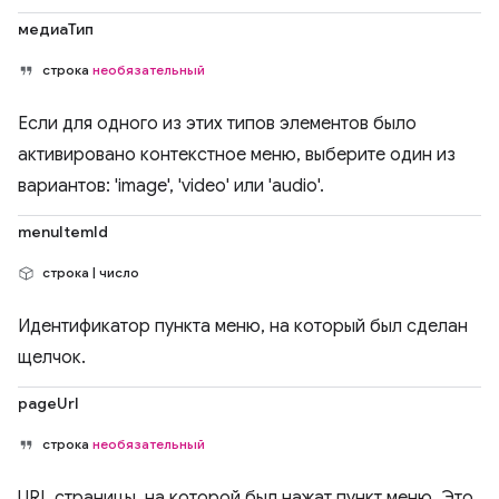
медиаТип
строка
необязательный
Если для одного из этих типов элементов было
активировано контекстное меню, выберите один из
вариантов: 'image', 'video' или 'audio'.
menuItemId
строка | число
Идентификатор пункта меню, на который был сделан
щелчок.
pageUrl
строка
необязательный
URL страницы, на которой был нажат пункт меню. Это