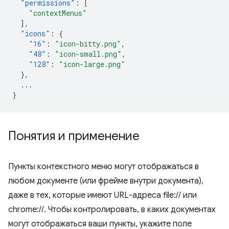
"permissions"
:
[
"contextMenus"
],
"icons"
:
{
"16"
:
"icon-bitty.png"
,
"48"
:
"icon-small.png"
,
"128"
:
"icon-large.png"
},
...
}
Понятия и применение
Пункты контекстного меню могут отображаться в
любом документе (или фрейме внутри документа),
даже в тех, которые имеют URL-адреса file:// или
chrome://. Чтобы контролировать, в каких документах
могут отображаться ваши пункты, укажите поле