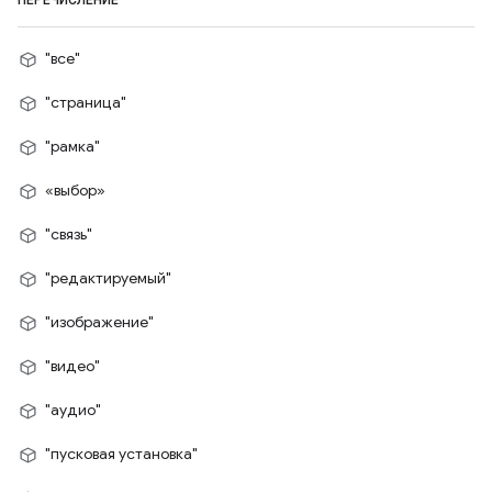
ПЕРЕЧИСЛЕНИЕ
"все"
"страница"
"рамка"
«выбор»
"связь"
"редактируемый"
"изображение"
"видео"
"аудио"
"пусковая установка"