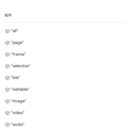
枚举
"all"
"page"
"frame"
"selection"
"link"
"editable"
"image"
"video"
"audio"