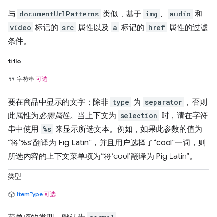
与
documentUrlPatterns
类似，基于
img
、
audio
和
video
标记的
src
属性以及
a
标记的
href
属性的过滤
条件。
title
字符串
可选
要在商品中显示的文字；除非
type
为
separator
，否则
此属性为
必需属性
。当上下文为
selection
时，请在字符
串中使用
%s
来显示所选文本。例如，如果此参数的值为
“将‘%s’翻译为 Pig Latin”，并且用户选择了“cool”一词，则
所选内容的上下文菜单项为“将‘cool’翻译为 Pig Latin”。
类型
ItemType
可选