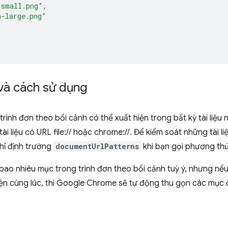
-small.png"
,
n-large.png"
và cách sử dụng
rình đơn theo bối cảnh có thể xuất hiện trong bất kỳ tài liệu n
ài liệu có URL file:// hoặc chrome://. Để kiểm soát những tài 
chỉ định trường
documentUrlPatterns
khi bạn gọi phương th
bao nhiêu mục trong trình đơn theo bối cảnh tuỳ ý, nhưng nếu
iện cùng lúc, thì Google Chrome sẽ tự động thu gọn các mục 