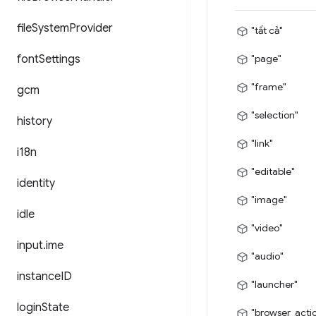
file
System
Provider
"tất cả"
font
Settings
"page"
"frame"
gcm
"selection"
history
"link"
i18n
"editable"
identity
"image"
idle
"video"
input
.
ime
"audio"
instance
ID
"launcher"
login
State
"browser_acti