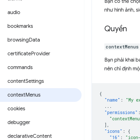
Bạn có thể chọn
như hình ảnh, si
audio
bookmarks
Quyền
browsing
Data
contextMenus
certificate
Provider
Bạn phải khai 
commands
nên chỉ định một
content
Settings
{
context
Menus
"name"
:
"My e
...
cookies
"permissions"
"contextMenu
debugger
],
"icons"
:
{
declarative
Content
"16"
:
"icon