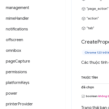
management
"page_action"
mime
Handler
"action"
"tab"
notifications
offscreen
Create
Prop
omnibox
Chrome 123 trở l
page
Capture
Các thuộc tính
permissions
THUỘC TÍNH
platform
Keys
đã chọn
power
boolean
không 
printer
Provider
Trạng thái ban