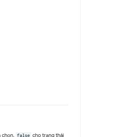
ã chọn,
false
cho trạng thái