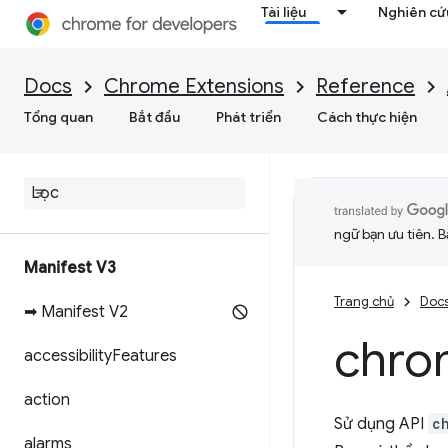
Tài liệu
Nghiên cứu
Docs
Chrome Extensions
Reference
Tổng quan
Bắt đầu
Phát triển
Cách thực hiện
ngữ bạn ưu tiên. B
Manifest V3
Trang chủ
Doc
➡ Manifest V2
chro
accessibility
Features
action
Sử dụng API
c
alarms