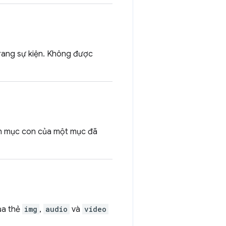
trang sự kiện. Không được
nh mục con của một mục đã
a thẻ
img
,
audio
và
video