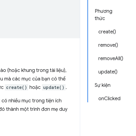
Phương
thức
create()
remove()
removeAll()
ào (hoặc khung trong tài liệu),
update()
liệu mà các mục của bạn có thể
Sự kiện
ức
create()
hoặc
update()
.
onClicked
 có nhiều mục trong tiện ích
đó thành một trình đơn mẹ duy