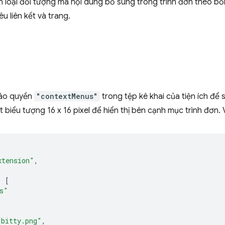
 loại đối tượng mà nội dung bổ sung trong trình đơn theo bố
êu liên kết và trang.
báo quyền
"contextMenus"
trong tệp kê khai của tiện ích để 
 biểu tượng 16 x 16 pixel để hiển thị bên cạnh mục trình đơn. V
xtension"
,
:
[
s"
-bitty.png"
,