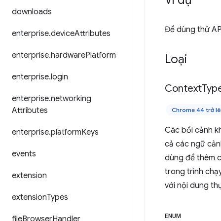
Ví dụ
downloads
Để dùng thử API
enterprise
.
device
Attributes
enterprise
.
hardware
Platform
Loại
enterprise
.
login
Context
Typ
enterprise
.
networking
Attributes
Chrome 44 trở lê
Các bối cảnh kh
enterprise
.
platform
Keys
cả các ngữ cảnh
events
dùng để thêm c
trong trình chạ
extension
với nội dung th
extension
Types
ENUM
file
Browser
Handler