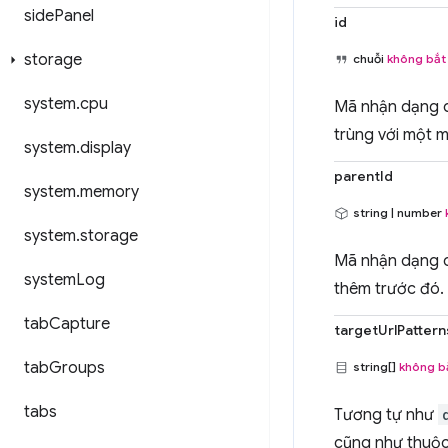
side
Panel
id
storage
chuỗi
không bắt
system
.
cpu
Mã nhận dạng d
trùng với một m
system
.
display
parentId
system
.
memory
string | number
system
.
storage
Mã nhận dạng c
system
Log
thêm trước đó.
tab
Capture
targetUrlPattern
tab
Groups
string[]
không b
tabs
Tương tự như
cũng như thuộc