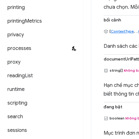
chưa chọn. Mỗi 
printing
bối cảnh
printing
Metrics
[
ContextType
, ...
privacy
Danh sách các b
processes
documentUrlPat
proxy
string[]
không b
reading
List
Hạn chế mục ch
runtime
biết thông tin c
scripting
đang bật
search
boolean
không 
sessions
Mục trình đơn n