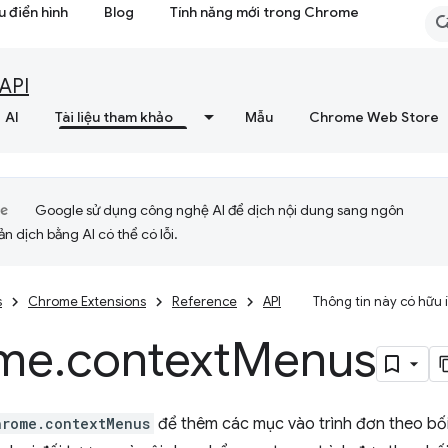
 điển hình
Blog
Tính năng mới trong Chrome
API
AI
Tài liệu tham khảo
Mẫu
Chrome Web Store
Google sử dụng công nghệ AI để dịch nội dung sang ngôn
ản dịch bằng AI có thể có lỗi.
s
Chrome Extensions
Reference
API
Thông tin này có hữu
me
.
context
Menus
hrome.contextMenus
để thêm các mục vào trình đơn theo b