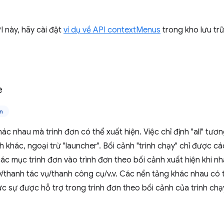
 này, hãy cài đặt
ví dụ về API contextMenus
trong kho lưu tr
e
n
ác nhau mà trình đơn có thể xuất hiện. Việc chỉ định "all" tươ
 khác, ngoại trừ "launcher". Bối cảnh "trình chạy" chỉ được 
ác mục trình đơn vào trình đơn theo bối cảnh xuất hiện khi 
y/thanh tác vụ/thanh công cụ/v.v. Các nền tảng khác nhau có 
ực sự được hỗ trợ trong trình đơn theo bối cảnh của trình chạ