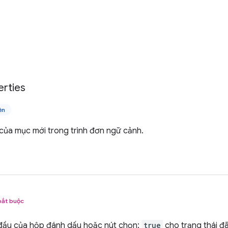
erties
ên
 của mục mới trong trình đơn ngữ cảnh.
bắt buộc
 đầu của hộp đánh dấu hoặc nút chọn:
true
cho trạng thái đ