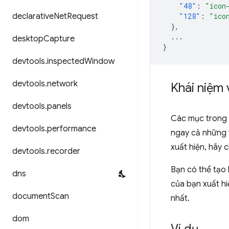
"48"
:
"icon
declarative
Net
Request
"128"
:
"ico
},
...
desktop
Capture
}
devtools
.
inspected
Window
devtools
.
network
Khái niệm 
devtools
.
panels
Các mục trong t
devtools
.
performance
ngay cả những t
xuất hiện, hãy 
devtools
.
recorder
Bạn có thể tạo 
dns
của bạn xuất h
document
Scan
nhất.
dom