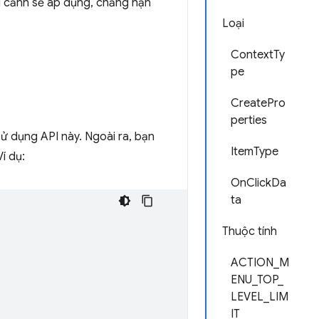
i cảnh sẽ áp dụng, chẳng hạn
Loại
ContextTy
pe
CreatePro
perties
sử dụng API này. Ngoài ra, bạn
ItemType
í dụ:
OnClickDa
ta
Thuộc tính
ACTION_M
ENU_TOP_
LEVEL_LIM
IT