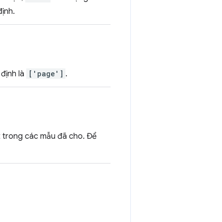
ịnh.
 định là
['page']
.
t trong các mẫu đã cho. Để