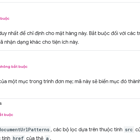
 buộc
uy nhất để chỉ định cho mặt hàng này. Bắt buộc đối với các 
ã nhận dạng khác cho tiện ích này.
không bắt buộc
ủa một mục trong trình đơn mẹ; mã này sẽ biến mục đó thà
s
ắt buộc
documentUrlPatterns
, các bộ lọc dựa trên thuộc tính
src
củ
 tính
href
của thẻ
a
.