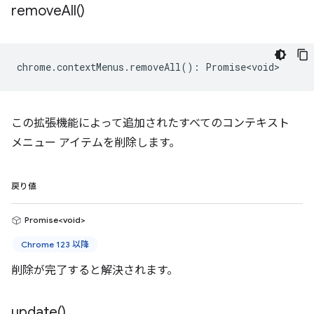
remove
All(
)
chrome
.
contextMenus
.
removeAll
()
:
Promise<void>
この拡張機能によって追加されたすべてのコンテキスト
メニュー アイテムを削除します。
戻り値
Promise<void>
Chrome 123 以降
削除が完了すると解決されます。
update(
)