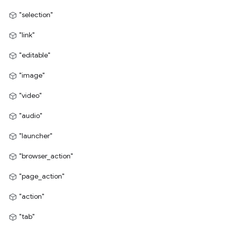
"selection"
"link"
"editable"
"image"
"video"
"audio"
"launcher"
"browser_action"
"page_action"
"action"
"tab"