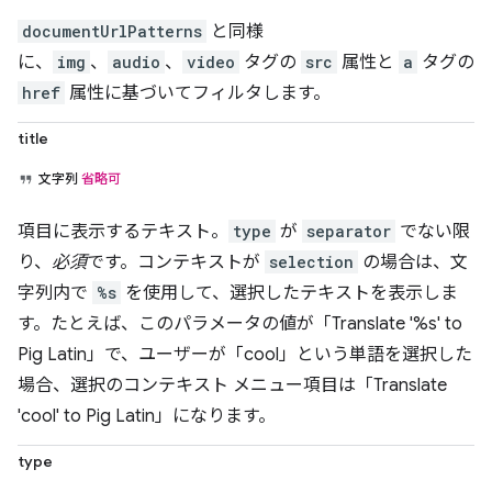
documentUrlPatterns
と同様
に、
img
、
audio
、
video
タグの
src
属性と
a
タグの
href
属性に基づいてフィルタします。
title
文字列
省略可
項目に表示するテキスト。
type
が
separator
でない限
り、
必須
です。コンテキストが
selection
の場合は、文
字列内で
%s
を使用して、選択したテキストを表示しま
す。たとえば、このパラメータの値が「Translate '%s' to
Pig Latin」で、ユーザーが「cool」という単語を選択した
場合、選択のコンテキスト メニュー項目は「Translate
'cool' to Pig Latin」になります。
type