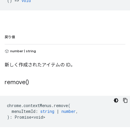
() =>
void
戻り値
number | string
新しく作成されたアイテムの ID。
remove(
)
chrome
.
contextMenus
.
remove
(
menuItemId
:
string
|
number
,
)
:
Promise<void>