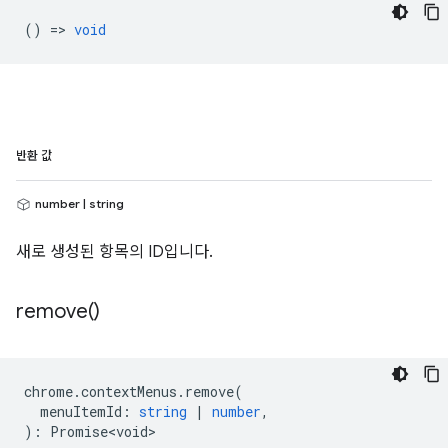
() =>
void
반환 값
number | string
새로 생성된 항목의 ID입니다.
remove(
)
chrome
.
contextMenus
.
remove
(
menuItemId
:
string
|
number
,
)
:
Promise<void>