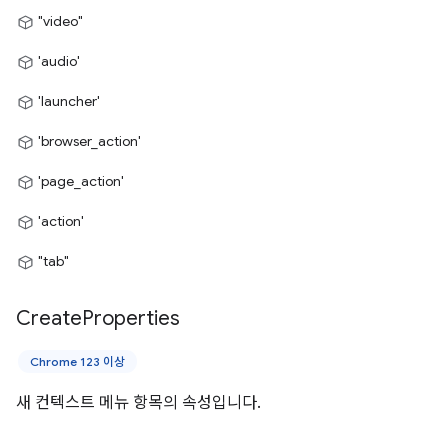
"video"
'audio'
'launcher'
'browser_action'
'page_action'
'action'
"tab"
Create
Properties
Chrome 123 이상
새 컨텍스트 메뉴 항목의 속성입니다.