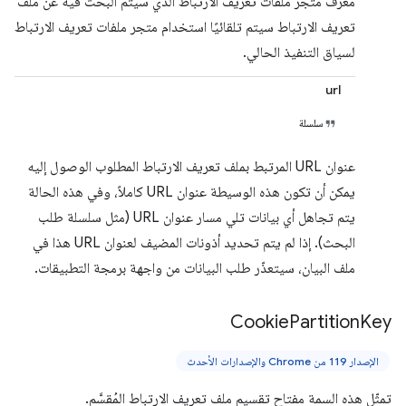
معرّف متجر ملفات تعريف الارتباط الذي سيتم البحث فيه عن ملف
تعريف الارتباط سيتم تلقائيًا استخدام متجر ملفات تعريف الارتباط
لسياق التنفيذ الحالي.
url
سلسلة
عنوان URL المرتبط بملف تعريف الارتباط المطلوب الوصول إليه
يمكن أن تكون هذه الوسيطة عنوان URL كاملاً، وفي هذه الحالة
يتم تجاهل أي بيانات تلي مسار عنوان URL (مثل سلسلة طلب
البحث). إذا لم يتم تحديد أذونات المضيف لعنوان URL هذا في
ملف البيان، سيتعذّر طلب البيانات من واجهة برمجة التطبيقات.
Cookie
Partition
Key
الإصدار 119 من Chrome والإصدارات الأحدث
تمثّل هذه السمة مفتاح تقسيم ملف تعريف الارتباط المُقسَّم.