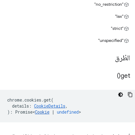
"no_restriction"
"lax"
"strict"
"unspecified"
الطُرق
)
get(
chrome
.
cookies
.
get
(
details
:
CookieDetails
,
)
:
Promise<
Cookie
|
undefined
>