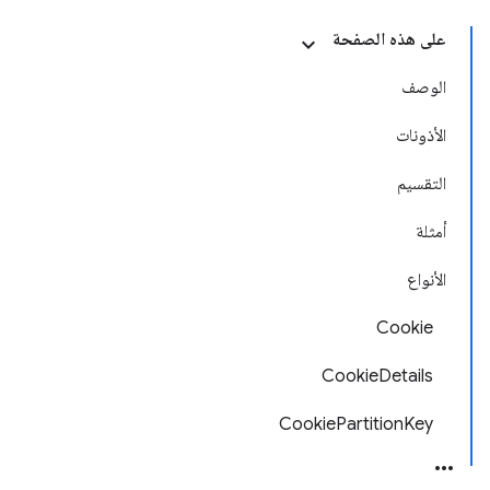
على هذه الصفحة
الوصف
الأذونات
التقسيم
أمثلة
الأنواع
Cookie
CookieDetails
CookiePartitionKey