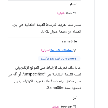
المسار
سلسلة
اختيارية
مسار ملف تعريف الارتباط القيمة التلقائية هي جزء
المسار من مَعلمة عنوان URL.
sameSite
SameSiteStatus
اختيارية
Chrome 51 والإصدارات الأحدث
حالة ملف تعريف الارتباط على الموقع الإلكتروني
نفسه القيمة التلقائية هي "unspecified"، أي أنّه في
حال حذفها، يتم ضبط ملف تعريف الارتباط بدون
تحديد سمة SameSite.
آمن
boolean
اختياري