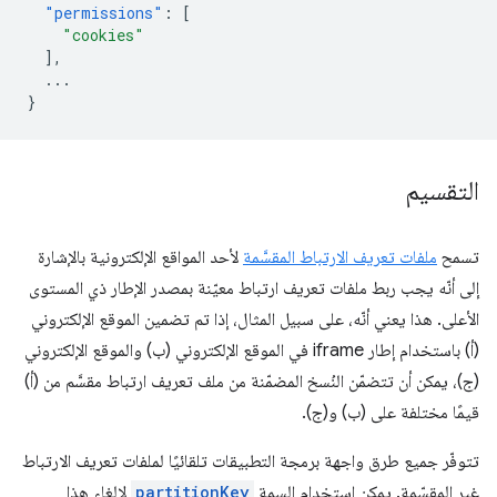
"permissions"
:
[
"cookies"
],
...
}
التقسيم
تسمح
ملفات تعريف الارتباط المقسَّمة
لأحد المواقع الإلكترونية بالإشارة
إلى أنّه يجب ربط ملفات تعريف ارتباط معيّنة بمصدر الإطار ذي المستوى
الأعلى. هذا يعني أنّه، على سبيل المثال، إذا تم تضمين الموقع الإلكتروني
(أ) باستخدام إطار iframe في الموقع الإلكتروني (ب) والموقع الإلكتروني
(ج)، يمكن أن تتضمّن النُسخ المضمّنة من ملف تعريف ارتباط مقسَّم من (أ)
قيمًا مختلفة على (ب) و(ج).
تتوفّر جميع طرق واجهة برمجة التطبيقات تلقائيًا لملفات تعريف الارتباط
غير المقسّمة. يمكن استخدام السمة
partitionKey
لإلغاء هذا