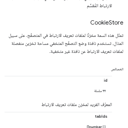
الارتباط المُقسَّم
Cookie
Store
تمثّل هذه السمة مخزنًا لملفات تعريف الارتباط في المتصفّح. على سبيل
المثال، تستخدم نافذة وضع التصفّح المتخفي مساحة تخزين منفصلة
لملفات تعريف الارتباط عن نافذة غير متخفية.
الخصائص
id
سلسلة
المعرّف الفريد لمخزن ملفات تعريف الارتباط
tabIds
number[]