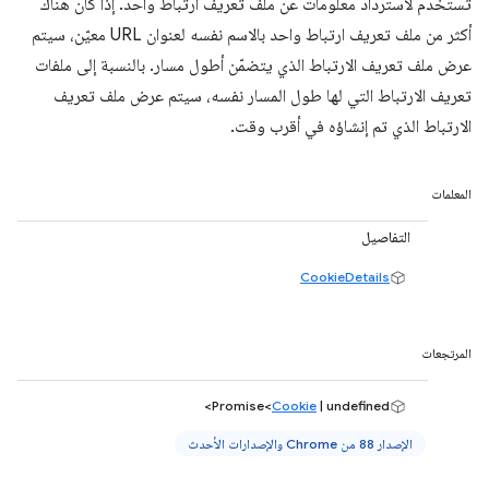
تُستخدَم لاسترداد معلومات عن ملف تعريف ارتباط واحد. إذا كان هناك
أكثر من ملف تعريف ارتباط واحد بالاسم نفسه لعنوان URL معيّن، سيتم
عرض ملف تعريف الارتباط الذي يتضمّن أطول مسار. بالنسبة إلى ملفات
تعريف الارتباط التي لها طول المسار نفسه، سيتم عرض ملف تعريف
الارتباط الذي تم إنشاؤه في أقرب وقت.
المعلمات
التفاصيل
CookieDetails
المرتجعات
Promise<
Cookie
| undefined>
الإصدار 88 من Chrome والإصدارات الأحدث