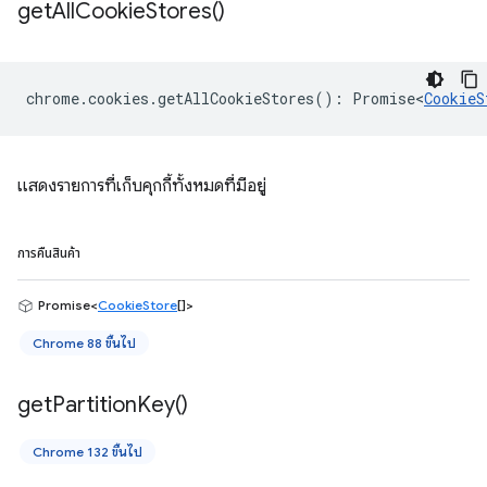
get
All
Cookie
Stores(
)
chrome
.
cookies
.
getAllCookieStores
()
:
Promise<
CookieS
แสดงรายการที่เก็บคุกกี้ทั้งหมดที่มีอยู่
การคืนสินค้า
Promise<
CookieStore
[]>
Chrome 88 ขึ้นไป
get
Partition
Key(
)
Chrome 132 ขึ้นไป