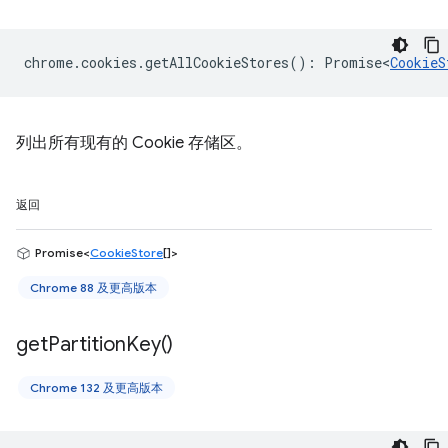
chrome
.
cookies
.
getAllCookieStores
()
:
Promise<
CookieS
列出所有现有的 Cookie 存储区。
返回
Promise<
CookieStore
[]>
Chrome 88 及更高版本
get
Partition
Key(
)
Chrome 132 及更高版本