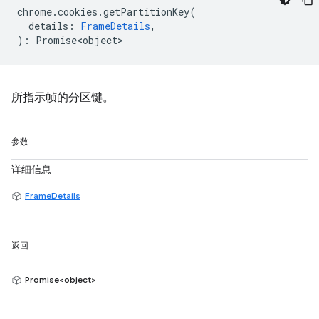
chrome
.
cookies
.
getPartitionKey
(
details
:
FrameDetails
,
)
:
Promise<object>
所指示帧的分区键。
参数
详细信息
FrameDetails
返回
Promise<object>