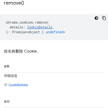
remove(
)
chrome
.
cookies
.
remove
(
details
:
CookieDetails
,
)
:
Promise<object
|
undefined
>
按名称删除 Cookie。
参数
详细信息
CookieDetails
返回