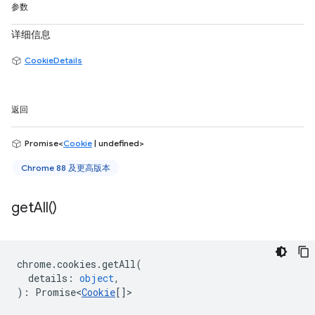
参数
详细信息
CookieDetails
返回
Promise<
Cookie
| undefined>
Chrome 88 及更高版本
get
All(
)
chrome
.
cookies
.
getAll
(
details
:
object
,
)
:
Promise<
Cookie
[]
>