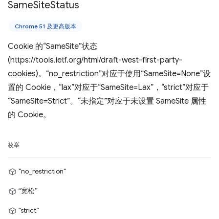
Same
Site
Status
Chrome 51 及更高版本
Cookie 的“SameSite”状态
(https://tools.ietf.org/html/draft-west-first-party-
cookies)。“no_restriction”对应于使用“SameSite=None”设
置的 Cookie，“lax”对应于“SameSite=Lax”，“strict”对应于
“SameSite=Strict”。“未指定”对应于未设置 SameSite 属性
的 Cookie。
枚举
"no_restriction"
“宽松”
“strict”