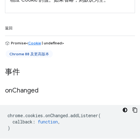
相应 Cookie 的值。如果省略，则默认为空。
返回
Promise<
Cookie
| undefined>
Chrome 88 及更高版本
事件
on
Changed
chrome
.
cookies
.
onChanged
.
addListener
(
callback
:
function
,
)