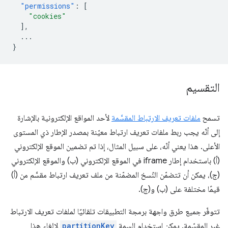
"permissions"
:
[
"cookies"
],
...
}
التقسيم
تسمح
ملفات تعريف الارتباط المقسَّمة
لأحد المواقع الإلكترونية بالإشارة
إلى أنّه يجب ربط ملفات تعريف ارتباط معيّنة بمصدر الإطار ذي المستوى
الأعلى. هذا يعني أنّه، على سبيل المثال، إذا تم تضمين الموقع الإلكتروني
(أ) باستخدام إطار iframe في الموقع الإلكتروني (ب) والموقع الإلكتروني
(ج)، يمكن أن تتضمّن النُسخ المضمّنة من ملف تعريف ارتباط مقسَّم من (أ)
قيمًا مختلفة على (ب) و(ج).
تتوفّر جميع طرق واجهة برمجة التطبيقات تلقائيًا لملفات تعريف الارتباط
غير المقسّمة. يمكن استخدام السمة
partitionKey
لإلغاء هذا