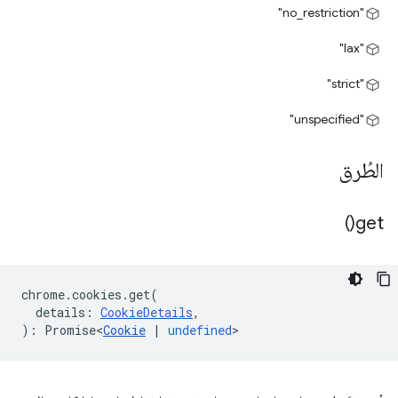
"no_restriction"
"lax"
"strict"
"unspecified"
الطُرق
)
get(
chrome
.
cookies
.
get
(
details
:
CookieDetails
,
)
:
Promise<
Cookie
|
undefined
>