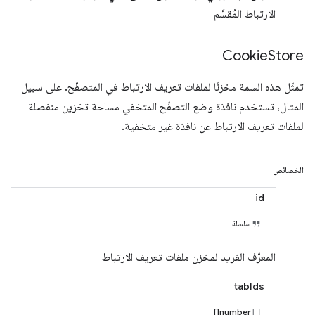
الارتباط المُقسَّم
Cookie
Store
تمثّل هذه السمة مخزنًا لملفات تعريف الارتباط في المتصفّح. على سبيل
المثال، تستخدم نافذة وضع التصفّح المتخفي مساحة تخزين منفصلة
لملفات تعريف الارتباط عن نافذة غير متخفية.
الخصائص
id
سلسلة
المعرّف الفريد لمخزن ملفات تعريف الارتباط
tabIds
number[]