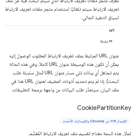
معرّف متجر ملفات تعريف الارتباط الذي سيتم البحث فيه عن ملف
تعريف الارتباط سيتم تلقائيًا استخدام متجر ملفات تعريف الارتباط
لسياق التنفيذ الحالي.
url
سلسلة
عنوان URL المرتبط بملف تعريف الارتباط المطلوب الوصول إليه
يمكن أن تكون هذه الوسيطة عنوان URL كاملاً، وفي هذه الحالة
يتم تجاهل أي بيانات تلي مسار عنوان URL (مثل سلسلة طلب
البحث). إذا لم يتم تحديد أذونات المضيف لعنوان URL هذا في
ملف البيان، سيتعذّر طلب البيانات من واجهة برمجة التطبيقات.
Cookie
Partition
Key
الإصدار 119 من Chrome والإصدارات الأحدث
تمثّل هذه السمة مفتاح تقسيم ملف تعريف الارتباط المُقسَّم.