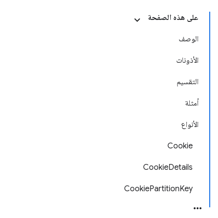
على هذه الصفحة
الوصف
الأذونات
التقسيم
أمثلة
الأنواع
Cookie
CookieDetails
CookiePartitionKey