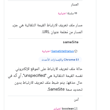
المسار
سلسلة
اختيارية
مسار ملف تعريف الارتباط القيمة التلقائية هي جزء
المسار من مَعلمة عنوان URL.
sameSite
SameSiteStatus
اختيارية
Chrome 51 والإصدارات الأحدث
حالة ملف تعريف الارتباط على الموقع الإلكتروني
نفسه القيمة التلقائية هي "unspecified"، أي أنّه في
حال حذفها، يتم ضبط ملف تعريف الارتباط بدون
تحديد سمة SameSite.
آمن
boolean
اختياري