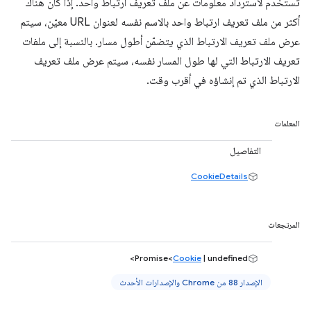
تُستخدَم لاسترداد معلومات عن ملف تعريف ارتباط واحد. إذا كان هناك
أكثر من ملف تعريف ارتباط واحد بالاسم نفسه لعنوان URL معيّن، سيتم
عرض ملف تعريف الارتباط الذي يتضمّن أطول مسار. بالنسبة إلى ملفات
تعريف الارتباط التي لها طول المسار نفسه، سيتم عرض ملف تعريف
الارتباط الذي تم إنشاؤه في أقرب وقت.
المعلمات
التفاصيل
CookieDetails
المرتجعات
Promise<
Cookie
| undefined>
الإصدار 88 من Chrome والإصدارات الأحدث