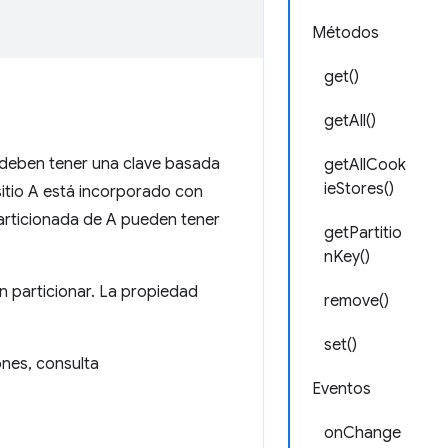
Métodos
get()
getAll()
 deben tener una clave basada
getAllCook
ieStores()
 sitio A está incorporado con
 particionada de A pueden tener
getPartitio
nKey()
n particionar. La propiedad
remove()
set()
ones, consulta
Eventos
onChange