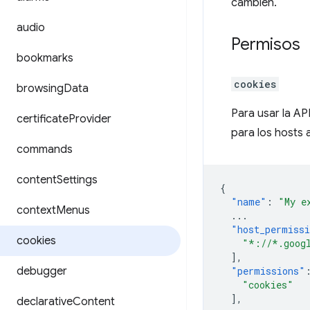
cambien.
audio
Permisos
bookmarks
cookies
browsing
Data
Para usar la AP
certificate
Provider
para los hosts 
commands
content
Settings
{
"name"
:
"My e
context
Menus
...
"host_permiss
cookies
"*://*.goog
],
debugger
"permissions"
"cookies"
],
declarative
Content