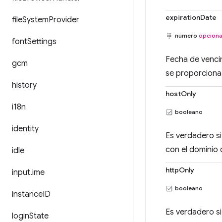
expirationDate
file
System
Provider
número
opciona
font
Settings
Fecha de venci
gcm
se proporciona 
history
hostOnly
i18n
booleano
identity
Es verdadero si
con el dominio 
idle
httpOnly
input
.
ime
booleano
instance
ID
Es verdadero si
login
State