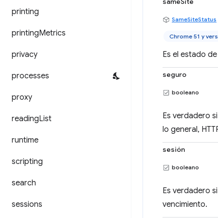
sameSite
printing
SameSiteStatus
printing
Metrics
Chrome 51 y vers
privacy
Es el estado de 
seguro
processes
booleano
proxy
Es verdadero si
reading
List
lo general, HTT
runtime
sesión
scripting
booleano
search
Es verdadero si
sessions
vencimiento.