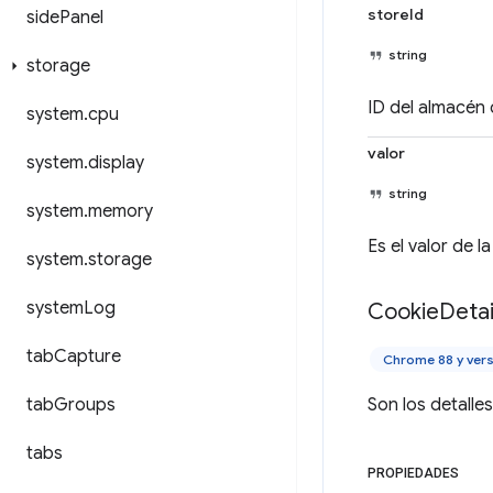
storeId
side
Panel
string
storage
ID del almacén 
system
.
cpu
valor
system
.
display
string
system
.
memory
Es el valor de l
system
.
storage
system
Log
Cookie
Detai
tab
Capture
Chrome 88 y vers
tab
Groups
Son los detalles
tabs
PROPIEDADES