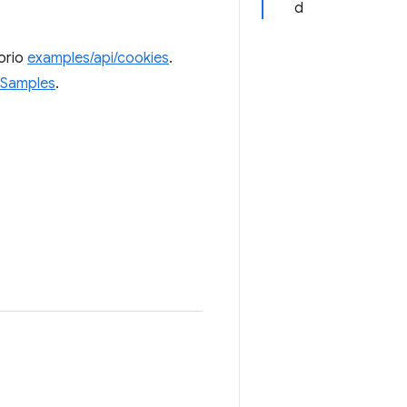
d
torio
examples/api/cookies
.
Samples
.