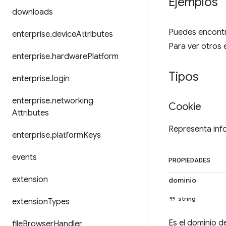
Ejemplos
downloads
Puedes encontra
enterprise
.
device
Attributes
Para ver otros 
enterprise
.
hardware
Platform
Tipos
enterprise
.
login
enterprise
.
networking
Cookie
Attributes
Representa inf
enterprise
.
platform
Keys
events
PROPIEDADES
extension
dominio
string
extension
Types
Es el dominio d
file
Browser
Handler