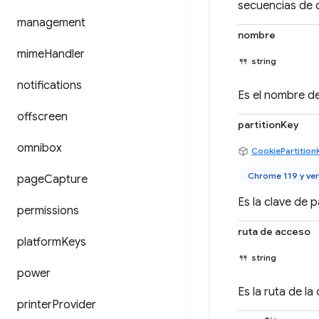
secuencias de 
management
nombre
mime
Handler
string
notifications
Es el nombre de
offscreen
partitionKey
omnibox
CookiePartition
Chrome 119 y ver
page
Capture
Es la clave de p
permissions
ruta de acceso
platform
Keys
string
power
Es la ruta de la
printer
Provider