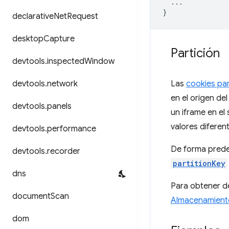
...
}
declarative
Net
Request
desktop
Capture
Partición
devtools
.
inspected
Window
devtools
.
network
Las
cookies pa
en el origen del
devtools
.
panels
un iframe en el
valores diferen
devtools
.
performance
De forma predet
devtools
.
recorder
partitionKey
dns
Para obtener de
document
Scan
Almacenamiento
dom