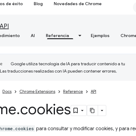
os de éxito
Blog
Novedades de Chrome
API
edimiento
AI
Referencia
Ejemplos
Chrome
Google utiliza tecnología de IA para traducir contenido a tu
 Las traducciones realizadas con IA pueden contener errores.
Docs
Chrome Extensions
Reference
API
me
.
cookies
hrome.cookies
para consultar y modificar cookies, y para re