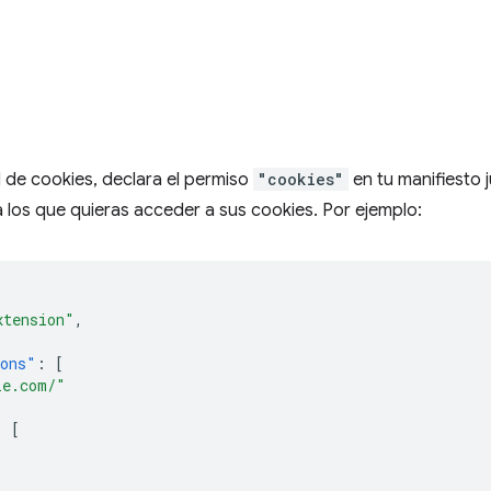
I de cookies, declara el permiso
"cookies"
en tu manifiesto 
a los que quieras acceder a sus cookies. Por ejemplo:
xtension"
,
ions"
:
[
le.com/"
:
[