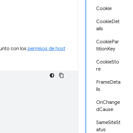
Cookie
CookieDet
ails
CookiePar
junto con los
permisos de host
titionKey
CookieSto
re
FrameDeta
ils
OnChange
dCause
SameSiteSt
atus