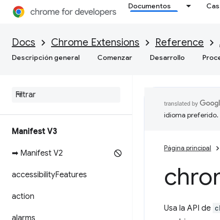
Documentos
Cas
Docs
Chrome Extensions
Reference
Descripción general
Comenzar
Desarrollo
Proc
idioma preferido.
Manifest V3
Página principal
➡ Manifest V2
chro
accessibility
Features
action
Usa la API de
c
alarms