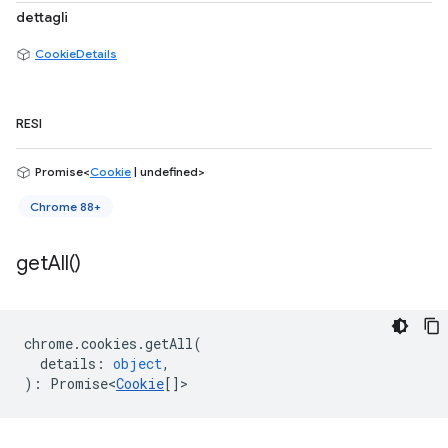
dettagli
CookieDetails
RESI
Promise<
Cookie
| undefined>
Chrome 88+
get
All(
)
chrome
.
cookies
.
getAll
(
details
:
object
,
)
:
Promise<
Cookie
[]
>