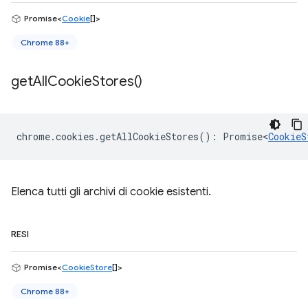
Promise<
Cookie
[]>
Chrome 88+
get
All
Cookie
Stores(
)
chrome
.
cookies
.
getAllCookieStores
()
:
Promise<
CookieS
Elenca tutti gli archivi di cookie esistenti.
RESI
Promise<
CookieStore
[]>
Chrome 88+