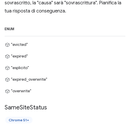
sovrascritto, la "causa" sarà "sovrascrittura". Pianifica la
tua risposta di conseguenza.
ENUM
"evicted"
"expired"
"esplicito"
"expired_overwrite"
"overwrite"
Same
Site
Status
Chrome 51+