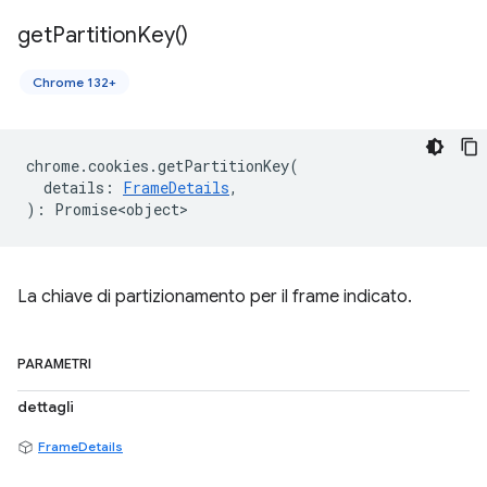
get
Partition
Key(
)
Chrome 132+
chrome
.
cookies
.
getPartitionKey
(
details
:
FrameDetails
,
)
:
Promise<object>
La chiave di partizionamento per il frame indicato.
PARAMETRI
dettagli
FrameDetails