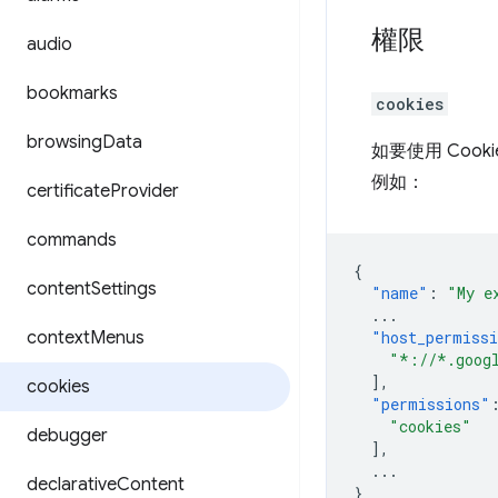
權限
audio
bookmarks
cookies
browsing
Data
如要使用 Cook
例如：
certificate
Provider
commands
{
content
Settings
"name"
:
"My e
...
context
Menus
"host_permiss
"*://*.goog
],
cookies
"permissions"
"cookies"
debugger
],
...
declarative
Content
}