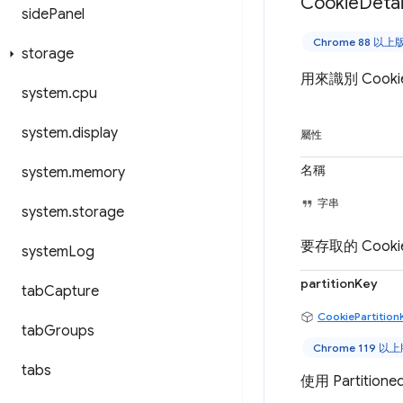
Cookie
Detai
side
Panel
Chrome 88 以上
storage
用來識別 Cook
system
.
cpu
system
.
display
屬性
名稱
system
.
memory
字串
system
.
storage
要存取的 Cook
system
Log
partitionKey
tab
Capture
CookiePartition
tab
Groups
Chrome 119 以
tabs
使用 Partiti