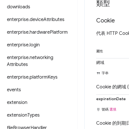
類型
downloads
enterprise
.
device
Attributes
Cookie
enterprise
.
hardware
Platform
代表 HTTP Co
enterprise
.
login
屬性
enterprise
.
networking
網域
Attributes
字串
enterprise
.
platform
Keys
Cookie 的網域 
events
expirationDate
extension
號碼
選填
extension
Types
Cookie 的到
file
Browser
Handler