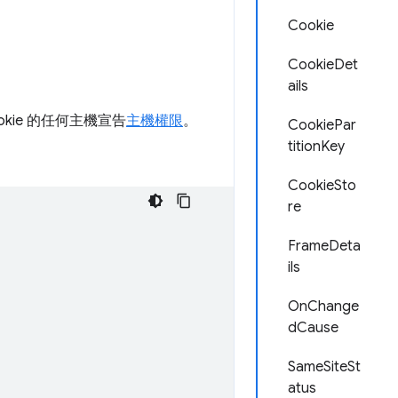
Cookie
CookieDet
ails
kie 的任何主機宣告
主機權限
。
CookiePar
titionKey
CookieSto
re
FrameDeta
ils
OnChange
dCause
SameSiteSt
atus