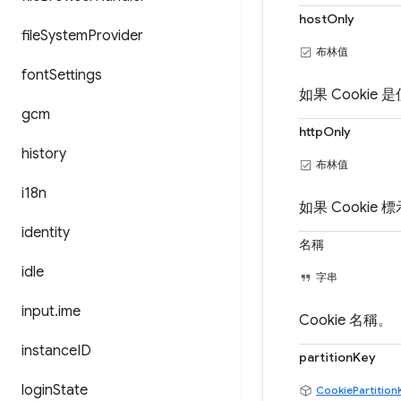
hostOnly
file
System
Provider
布林值
font
Settings
如果 Cookie
gcm
httpOnly
history
布林值
i18n
如果 Cookie 
identity
名稱
idle
字串
input
.
ime
Cookie 名稱。
instance
ID
partitionKey
login
State
CookiePartition