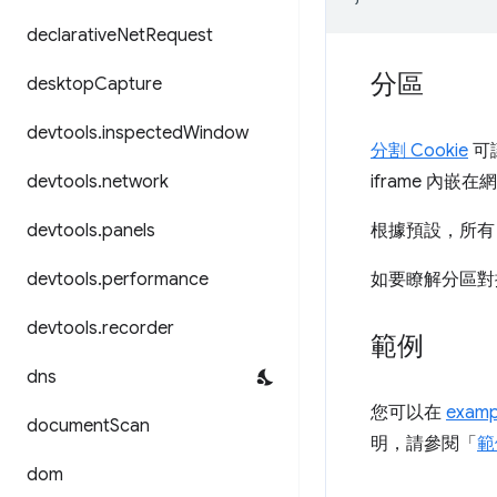
declarative
Net
Request
分區
desktop
Capture
devtools
.
inspected
Window
分割 Cookie
可
devtools
.
network
iframe 內嵌
devtools
.
panels
根據預設，所有 A
devtools
.
performance
如要瞭解分區對
devtools
.
recorder
範例
dns
您可以在
examp
document
Scan
明，請參閱「
範
dom