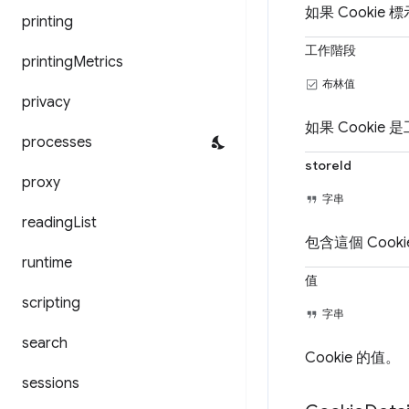
如果 Cookie
printing
工作階段
printing
Metrics
布林值
privacy
如果 Cookie
processes
storeId
proxy
字串
reading
List
包含這個 Cookie
runtime
值
scripting
字串
search
Cookie 的值。
sessions