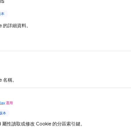
ls
版本
ie 的詳細資料。
ie 名稱。
Key
選用
上版本
oned 屬性讀取或修改 Cookie 的分區索引鍵。