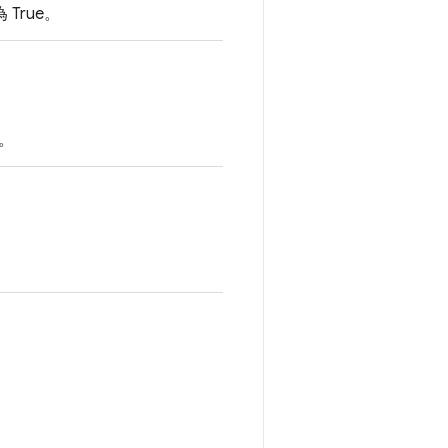
True。
e。