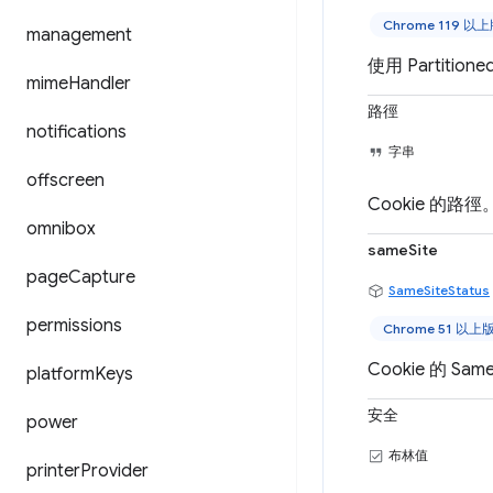
Chrome 119 以
management
使用 Partiti
mime
Handler
路徑
notifications
字串
offscreen
Cookie 的路徑
omnibox
sameSite
page
Capture
SameSiteStatus
permissions
Chrome 51 以上
Cookie 的 S
platform
Keys
安全
power
布林值
printer
Provider