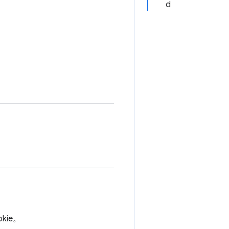
d
kie。