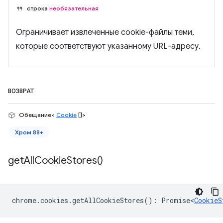
строка
необязательная
Ограничивает извлеченные cookie-файлы теми,
которые соответствуют указанному URL-адресу.
ВОЗВРАТ
Обещание<
Cookie
[]>
Хром 88+
get
All
Cookie
Stores(
)
chrome
.
cookies
.
getAllCookieStores
()
:
Promise<
CookieS