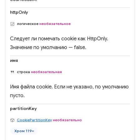
httpOnly
логическое
необязательное
Следует ли помечать cookie как HttpOnly.
Значение по умолчанию — false.
имя
строка
необязательная
Имя файла cookie. Если не указано, по умолчанию
пусто.
partitionKey
CookiePartitionKey
необязательно
Хром 119+