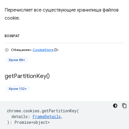
Перечисляет все существующие хранилища файлов
cookie.
ВОЗВРАТ
Обещание<
CookieStore
[]>
Хром 88+
get
Partition
Key(
)
Хром 132+
chrome
.
cookies
.
getPartitionKey
(
details
:
FrameDetails
,
)
:
Promise<object>