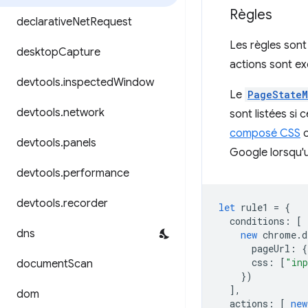
Règles
declarative
Net
Request
Les règles sont 
desktop
Capture
actions sont ex
devtools
.
inspected
Window
Le
PageStateM
devtools
.
network
sont listées si 
composé CSS
o
devtools
.
panels
Google lorsqu'
devtools
.
performance
devtools
.
recorder
let
rule1
=
{
conditions
:
[
dns
new
chrome
.
d
pageUrl
:
{
css
:
[
"inp
document
Scan
})
],
dom
actions
:
[
new