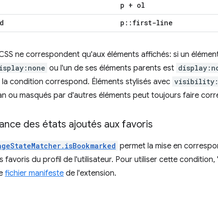
p + ol
d
p
::
first-line
CSS ne correspondent qu'aux éléments affichés: si un élémen
isplay:none
ou l'un de ses éléments parents est
display:n
 la condition correspond. Éléments stylisés avec
visibility
an ou masqués par d'autres éléments peut toujours faire corr
nce des états ajoutés aux favoris
ageStateMatcher.isBookmarked
permet la mise en correspon
 favoris du profil de l'utilisateur. Pour utiliser cette condition, 
le
fichier manifeste
de l'extension.