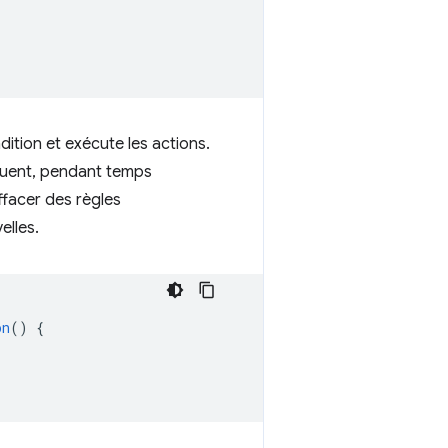
ition et exécute les actions.
équent, pendant temps
facer des règles
elles.
on
()
{