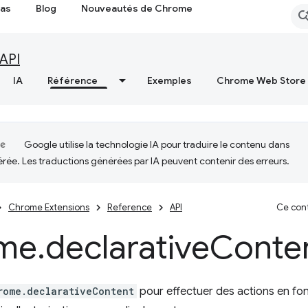
cas
Blog
Nouveautés de Chrome
API
IA
Référence
Exemples
Chrome Web Store
Google utilise la technologie IA pour traduire le contenu dans
érée. Les traductions générées par IA peuvent contenir des erreurs.
Chrome Extensions
Reference
API
Ce cont
me
.
declarative
Conte
rome.declarativeContent
pour effectuer des actions en fo