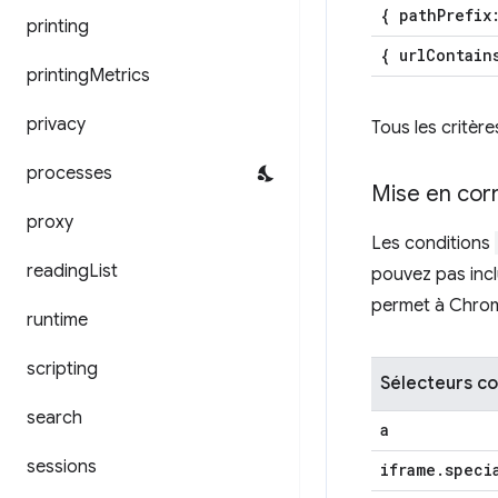
{ path
Prefix
printing
{ url
Contain
printing
Metrics
privacy
Tous les critère
processes
Mise en co
proxy
Les conditions
reading
List
pouvez pas inc
permet à Chrome
runtime
scripting
Sélecteurs c
search
a
sessions
iframe
.
speci