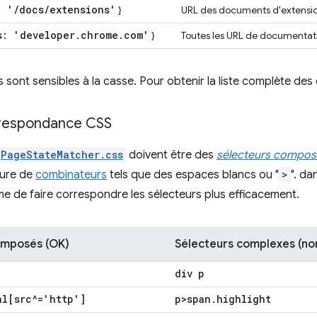
: '
/
docs
/
extensions'
}
URL des documents d'extensi
s: 'developer
.
chrome
.
com'
}
Toutes les URL de documenta
s sont sensibles à la casse. Pour obtenir la liste complète des
rrespondance CSS
PageStateMatcher.css
doivent être des
sélecteurs compos
lure de
combinateurs
tels que des espaces blancs ou "
>
". da
 de faire correspondre les sélecteurs plus efficacement.
omposés (OK)
Sélecteurs complexes (non
div p
al[src^='http']
p>span
.
highlight