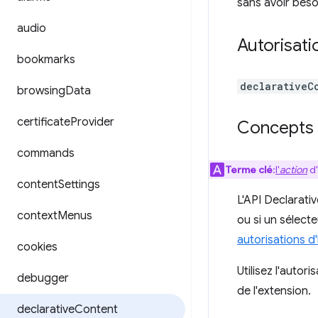
sans avoir besoi
audio
Autorisati
bookmarks
declarativeC
browsing
Data
certificate
Provider
Concepts e
commands
Terme clé
:
l'
action
d'
content
Settings
L'API Declarati
context
Menus
ou si un sélect
autorisations d
cookies
Utilisez l'autori
debugger
de l'extension.
declarative
Content