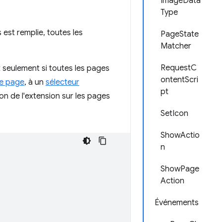
ImageData
Type
 est remplie, toutes les
PageState
Matcher
RequestC
 seulement si toutes les pages
ontentScri
e page
, à un
sélecteur
pt
tion de l'extension sur les pages
SetIcon
ShowActio
n
ShowPage
Action
Événements