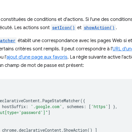
constituées de conditions et d'actions. Si l'une des conditions
écuté. Les actions sont
setIcon()
et
showAction()
.
atcher
établit une correspondance avec les pages Web si et
certains critères sont remplis. Il peut correspondre à l'
URL d'un
u l'
ajout d'une page aux favoris
. La règle suivante active l'ac
un champ de mot de passe est présent:
eclarativeContent
.
PageStateMatcher
({
hostSuffix
:
'.google.com'
,
schemes
:
[
'https'
]
},
ut[type='password']"
]
chrome
.
declarativeContent
.
ShowAction
()
]