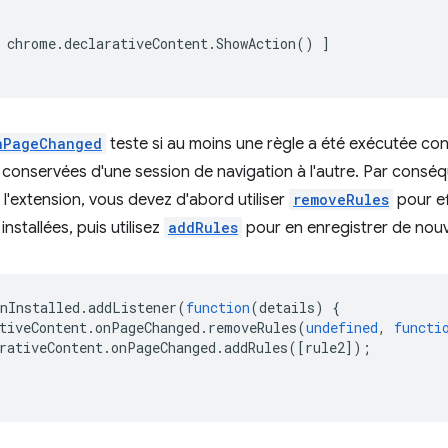
chrome
.
declarativeContent
.
ShowAction
()
]
nPageChanged
teste si au moins une règle a été exécutée cond
 conservées d'une session de navigation à l'autre. Par cons
e l'extension, vous devez d'abord utiliser
removeRules
pour ef
stallées, puis utilisez
addRules
pour en enregistrer de nouv
nInstalled
.
addListener
(
function
(
details
)
{
tiveContent
.
onPageChanged
.
removeRules
(
undefined
,
functi
rativeContent
.
onPageChanged
.
addRules
([
rule2
]);