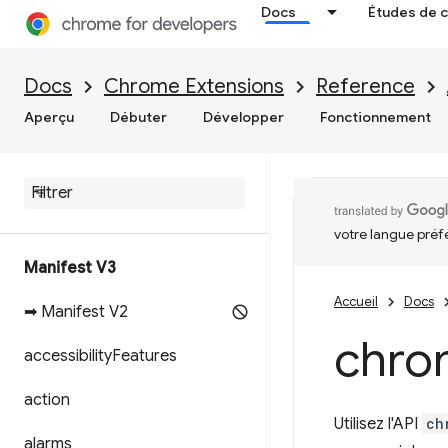
Docs
Études de 
Docs
Chrome Extensions
Reference
Aperçu
Débuter
Développer
Fonctionnement
votre langue préf
Manifest V3
Accueil
Docs
➡ Manifest V2
chro
accessibility
Features
action
Utilisez l'API
ch
alarms