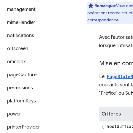
Remarque
:Vous dev
management
opérations recrée struct
correspondance.
mime
Handler
notifications
Avec l'autorisa
lorsque l'utilis
offscreen
omnibox
Mise en cor
page
Capture
Le
PageStateM
courants sont la
permissions
"Préfixe" ou Su
platform
Keys
power
Critères
{ host
Suffix
printer
Provider