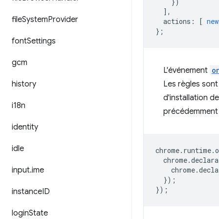
})
],
file
System
Provider
actions
:
[
new
};
font
Settings
gcm
L'événement
o
history
Les règles sont
d'installation d
i18n
précédemment in
identity
idle
chrome
.
runtime
.
o
chrome
.
declara
input
.
ime
chrome
.
decla
});
});
instance
ID
login
State