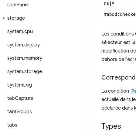
ns
|
*
side
Panel
#abcd:checke
storage
system
.
cpu
Les conditions 
sélecteur est
d
system
.
display
modification de
system
.
memory
dehors de l'écr
system
.
storage
Corresponda
system
Log
La condition
P
tab
Capture
actuelle dans les
déclarée dans 
tab
Groups
Types
tabs