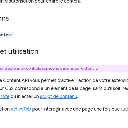
n d'autorisation pour en lire le contenu.
ons
ontent
t utilisation
une extension contrôle son icône dans la barre d'outils.
ve Content API vous permet d'activer l'action de votre extensi
eur CSS correspond à un élément de la page, sans qu'il soit né
'hôte
ou injecter un
script de contenu
.
sation
activeTab
pour interagir avec une page une fois que l'utili