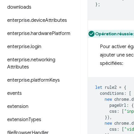
};
downloads
enterprise
.
device
Attributes
enterprise
.
hardware
Platform
Opération réussie
enterprise
.
login
Pour activer ég
ajouter une sec
enterprise
.
networking
spécifiées:
Attributes
enterprise
.
platform
Keys
let
rule2
=
{
events
conditions
:
[
new
chrome
.
d
pageUrl
:
{
extension
css
:
[
"inp
}),
extension
Types
new
chrome
.
d
css
:
[
"vi
file
Browser
Handler