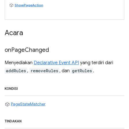
ShowPageAction
Acara
on
Page
Changed
Menyediakan
Declarative Event API
yang terdiri dari
addRules
,
removeRules
, dan
getRules
.
KONDISI
PageStateMatcher
TINDAKAN