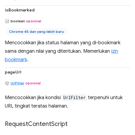
isBookmarked
boolean
opsional
Chrome 45 dan yang lebih baru
Mencocokkan jika status halaman yang di-bookmark
sama dengan nilai yang ditentukan. Memerlukan
izin
bookmark
.
pageUrl
UrlFilter
opsional
Mencocokkan jika kondisi
UrlFilter
terpenuhi untuk
URL tingkat teratas halaman.
Request
Content
Script