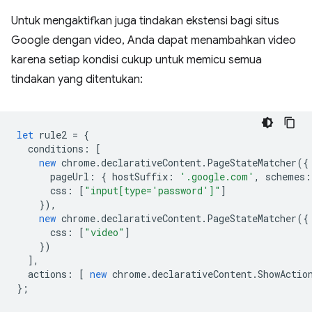
Untuk mengaktifkan juga tindakan ekstensi bagi situs
Google dengan video, Anda dapat menambahkan video
karena setiap kondisi cukup untuk memicu semua
tindakan yang ditentukan:
let
rule2
=
{
conditions
:
[
new
chrome
.
declarativeContent
.
PageStateMatcher
({
pageUrl
:
{
hostSuffix
:
'.google.com'
,
schemes
:
css
:
[
"input[type='password']"
]
}),
new
chrome
.
declarativeContent
.
PageStateMatcher
({
css
:
[
"video"
]
})
],
actions
:
[
new
chrome
.
declarativeContent
.
ShowActio
};