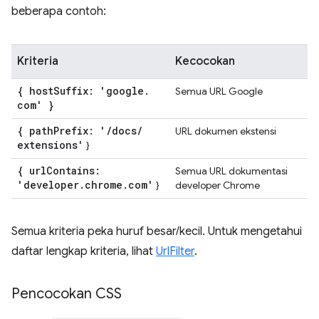
beberapa contoh:
Kriteria
Kecocokan
{ host
Suffix: 'google
.
Semua URL Google
com' }
{ path
Prefix: '
/
docs
/
URL dokumen ekstensi
extensions'
}
{ url
Contains:
Semua URL dokumentasi
'developer
.
chrome
.
com'
}
developer Chrome
Semua kriteria peka huruf besar/kecil. Untuk mengetahui
daftar lengkap kriteria, lihat
UrlFilter
.
Pencocokan CSS