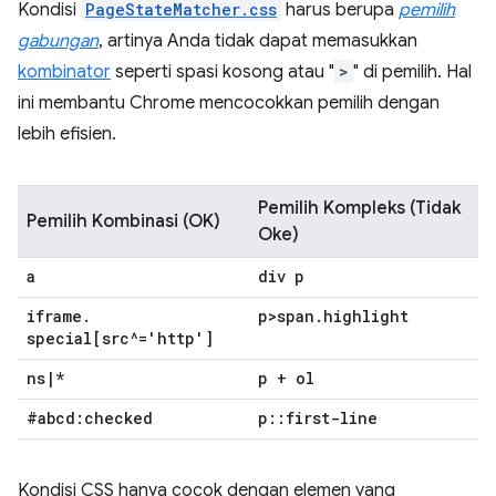
Kondisi
PageStateMatcher.css
harus berupa
pemilih
gabungan
, artinya Anda tidak dapat memasukkan
kombinator
seperti spasi kosong atau "
>
" di pemilih. Hal
ini membantu Chrome mencocokkan pemilih dengan
lebih efisien.
Pemilih Kompleks (Tidak
Pemilih Kombinasi (OK)
Oke)
a
div p
iframe
.
p>span
.
highlight
special[src^='http']
ns
|
*
p + ol
#abcd:checked
p
::
first-line
Kondisi CSS hanya cocok dengan elemen yang