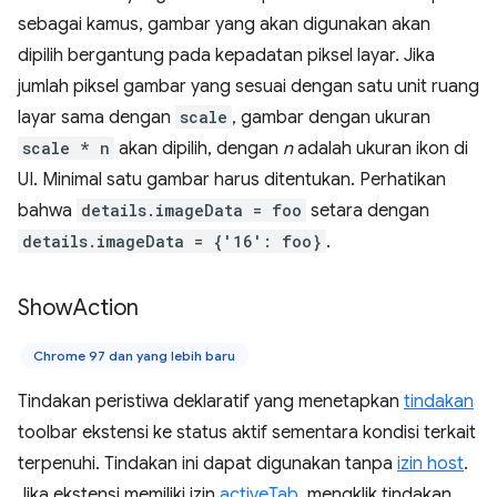
sebagai kamus, gambar yang akan digunakan akan
dipilih bergantung pada kepadatan piksel layar. Jika
jumlah piksel gambar yang sesuai dengan satu unit ruang
layar sama dengan
scale
, gambar dengan ukuran
scale * n
akan dipilih, dengan
n
adalah ukuran ikon di
UI. Minimal satu gambar harus ditentukan. Perhatikan
bahwa
details.imageData = foo
setara dengan
details.imageData = {'16': foo}
.
Show
Action
Chrome 97 dan yang lebih baru
Tindakan peristiwa deklaratif yang menetapkan
tindakan
toolbar ekstensi ke status aktif sementara kondisi terkait
terpenuhi. Tindakan ini dapat digunakan tanpa
izin host
.
Jika ekstensi memiliki izin
activeTab
, mengklik tindakan