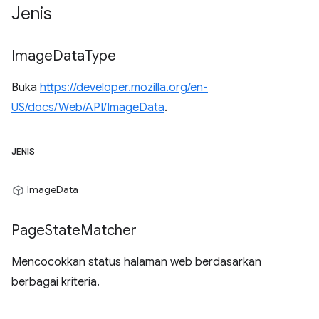
Jenis
Image
Data
Type
Buka
https://developer.mozilla.org/en-
US/docs/Web/API/ImageData
.
JENIS
ImageData
Page
State
Matcher
Mencocokkan status halaman web berdasarkan
berbagai kriteria.