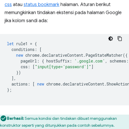
css
atau
status bookmark
halaman. Aturan berikut
memungkinkan tindakan ekstensi pada halaman Google
jika kolom sandi ada:
let
rule1
=
{
conditions
:
[
new
chrome
.
declarativeContent
.
PageStateMatcher
({
pageUrl
:
{
hostSuffix
:
'.google.com'
,
schemes
:
css
:
[
"input[type='password']"
]
})
],
actions
:
[
new
chrome
.
declarativeContent
.
ShowActio
};
Berhasil:
Semua kondisi dan tindakan dibuat menggunakan
konstruktor seperti yang ditunjukkan pada contoh sebelumnya.