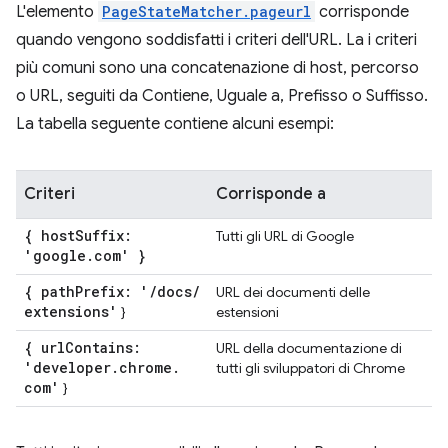
L'elemento
PageStateMatcher.pageurl
corrisponde
quando vengono soddisfatti i criteri dell'URL. La i criteri
più comuni sono una concatenazione di host, percorso
o URL, seguiti da Contiene, Uguale a, Prefisso o Suffisso.
La tabella seguente contiene alcuni esempi:
Criteri
Corrisponde a
{ host
Suffix:
Tutti gli URL di Google
'google
.
com' }
{ path
Prefix: '
/
docs
/
URL dei documenti delle
extensions'
}
estensioni
{ url
Contains:
URL della documentazione di
'developer
.
chrome
.
tutti gli sviluppatori di Chrome
com'
}