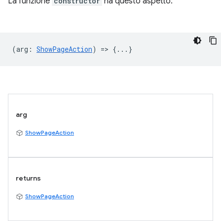
La funzione
constructor
ha questo aspetto:
(
arg
:
ShowPageAction
) => {...}
arg
ShowPageAction
returns
ShowPageAction