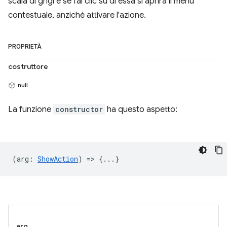
scala di grigi e se fai clic su di essa si aprirà il menu
contestuale, anziché attivare l'azione.
PROPRIETÀ
costruttore
null
La funzione
constructor
ha questo aspetto:
(
arg
:
ShowAction
) => {...}
arg