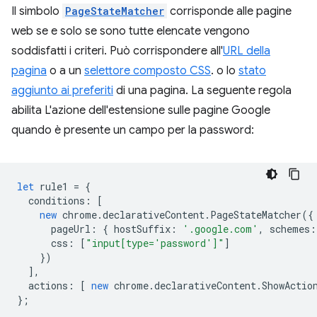
Il simbolo
PageStateMatcher
corrisponde alle pagine
web se e solo se sono tutte elencate vengono
soddisfatti i criteri. Può corrispondere all'
URL della
pagina
o a un
selettore composto CSS
. o lo
stato
aggiunto ai preferiti
di una pagina. La seguente regola
abilita L'azione dell'estensione sulle pagine Google
quando è presente un campo per la password:
let
rule1
=
{
conditions
:
[
new
chrome
.
declarativeContent
.
PageStateMatcher
({
pageUrl
:
{
hostSuffix
:
'.google.com'
,
schemes
:
css
:
[
"input[type='password']"
]
})
],
actions
:
[
new
chrome
.
declarativeContent
.
ShowActio
};