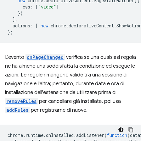
new
chrome
.
declarativeContent
.
PageStateMatcher
({
css
:
[
"video"
]
})
],
actions
:
[
new
chrome
.
declarativeContent
.
ShowActio
};
L'evento
onPageChanged
verifica se una qualsiasi regola
ne ha almeno una soddisfatta la condizione ed esegue le
azioni. Le regole rimangono valide tra una sessione di
navigazione e l'altra; pertanto, durante data e ora di
installazione dell'estensione da utilizzare prima di
removeRules
per cancellare già installate, poi usa
addRules
per registrarne di nuove.
chrome
.
runtime
.
onInstalled
.
addListener
(
function
(
deta