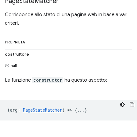
Page
State
Matcher
Corrisponde allo stato di una pagina web in base a vari
criteri.
PROPRIETÀ
costruttore
null
La funzione
constructor
ha questo aspetto:
(
arg
:
PageStateMatcher
) => {...}