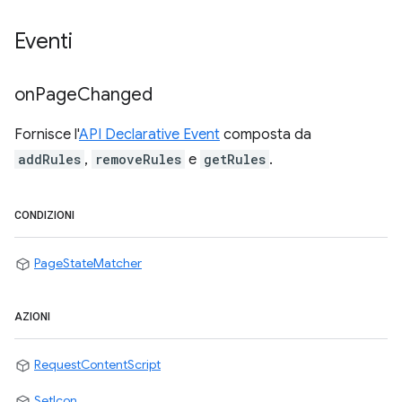
Eventi
on
Page
Changed
Fornisce l'
API Declarative Event
composta da
addRules
,
removeRules
e
getRules
.
CONDIZIONI
PageStateMatcher
AZIONI
RequestContentScript
SetIcon