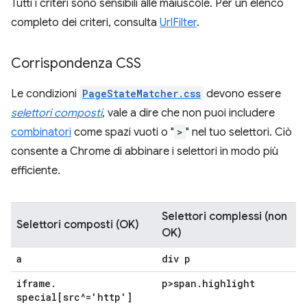
Tutti i criteri sono sensibili alle maiuscole. Per un elenco
completo dei criteri, consulta
UrlFilter
.
Corrispondenza CSS
Le condizioni
PageStateMatcher.css
devono essere
selettori composti
, vale a dire che non puoi includere
combinatori
come spazi vuoti o "
>
" nel tuo selettori. Ciò
consente a Chrome di abbinare i selettori in modo più
efficiente.
Selettori complessi (non
Selettori composti (OK)
OK)
a
div p
iframe
.
p>span
.
highlight
special[src^='http']