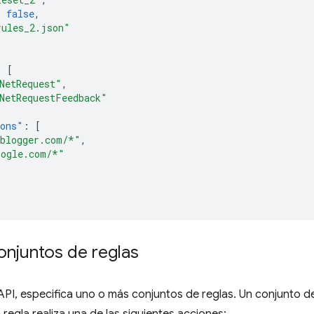
:
false
,
rules_2.json"
:
[
NetRequest"
,
NetRequestFeedback"
ions"
:
[
.blogger.com/*"
,
oogle.com/*"
onjuntos de reglas
API, especifica uno o más conjuntos de reglas. Un conjunto d