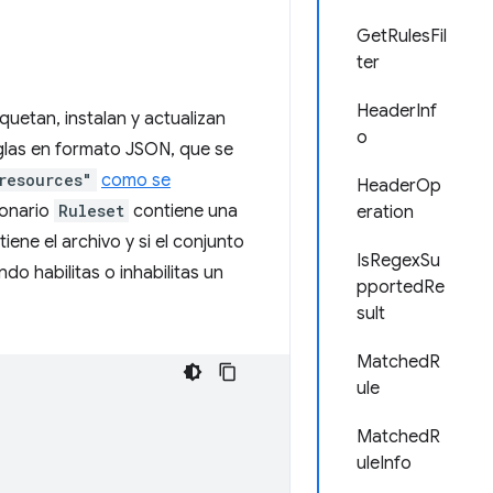
GetRulesFil
ter
HeaderInf
quetan, instalan y actualizan
o
eglas en formato JSON, que se
resources"
como se
HeaderOp
ionario
Ruleset
contiene una
eration
iene el archivo y si el conjunto
IsRegexSu
do habilitas o inhabilitas un
pportedRe
sult
MatchedR
ule
MatchedR
uleInfo