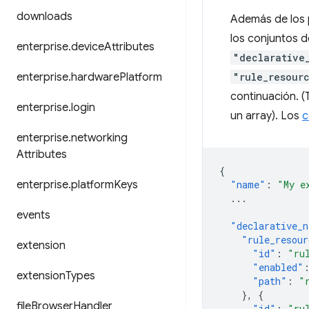
downloads
Además de los p
los conjuntos d
enterprise
.
device
Attributes
"declarative
enterprise
.
hardware
Platform
"rule_resour
continuación. (
enterprise
.
login
un array). Los
c
enterprise
.
networking
Attributes
{
enterprise
.
platform
Keys
"name"
:
"My e
...
events
"declarative_n
"rule_resour
extension
"id"
:
"ru
"enabled"
extension
Types
"path"
:
"
},
{
file
Browser
Handler
"id"
:
"ru