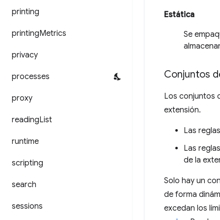
printing
Estática
printing
Metrics
Se empaque
almacenan
privacy
Conjuntos de
processes
Los conjuntos d
proxy
extensión.
reading
List
Las reglas
runtime
Las regla
de la exte
scripting
Solo hay un con
search
de forma dinám
sessions
excedan los lím