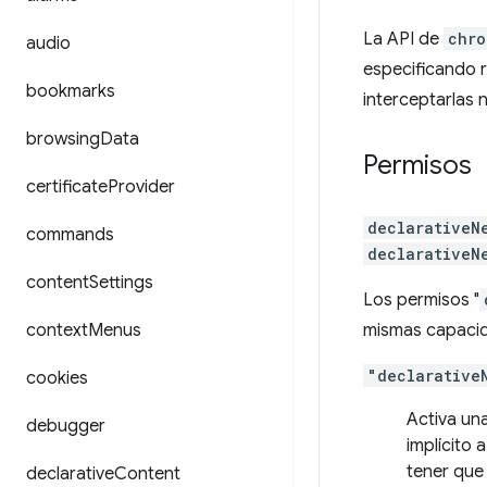
La API de
chro
audio
especificando r
bookmarks
interceptarlas 
browsing
Data
Permisos
certificate
Provider
declarativeN
commands
declarativeN
content
Settings
Los permisos "
context
Menus
mismas capacida
"declarative
cookies
Activa un
debugger
implícito 
tener que 
declarative
Content