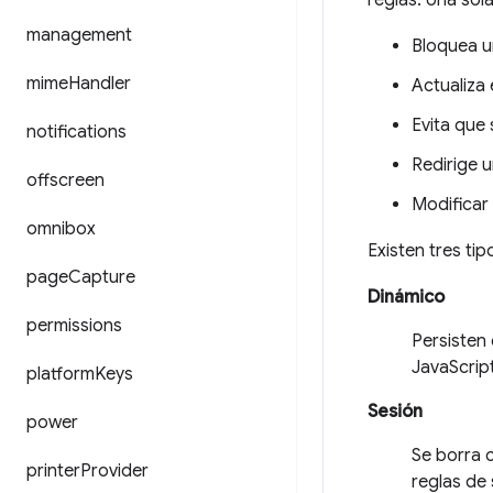
reglas. Una sola
management
Bloquea un
mime
Handler
Actualiza
Evita que
notifications
Redirige u
offscreen
Modificar
omnibox
Existen tres ti
page
Capture
Dinámico
permissions
Persisten 
JavaScrip
platform
Keys
Sesión
power
Se borra 
printer
Provider
reglas de