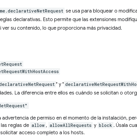
me.declarativeNetRequest
se usa para bloquear o modifica
eglas declarativas. Esto permite que las extensiones modifique
ni ver su contenido, lo que proporciona más privacidad.
etRequest
etRequestWithHostAccess
declarativeNetRequest
" y "
declarativeNetRequestWithHo
des. La diferencia entre ellos es cuándo se solicitan o otorg
NetRequest"
a advertencia de permiso en el momento de la instalación, p
a las reglas de
allow
,
allowAllRequests
y
block
. Úsala cu
solicitar acceso completo a los hosts.