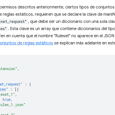
ermisos descritos anteriormente, ciertos tipos de conjuntos
e reglas estáticos, requieren que se declare la clave de manif
_net_request"
, que debe ser un diccionario con una sola cla
ces"
. Esta clave es un array que contiene diccionarios del tip
Ten en cuenta que el nombre "Ruleset" no aparece en el JSON 
onjuntos de reglas estáticos
se explican más adelante en es
xtension"
,
et_request"
:
{
ces"
:
[{
leset_1"
,
:
true
,
rules_1.json"
leset_2"
,