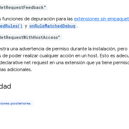
NetRequestFeedback"
as funciones de depuración para las
extensiones sin empaquet
edRules()
y
onRuleMatchedDebug
.
NetRequestWithHostAccess"
stra una advertencia de permiso durante la instalación, pero 
s de poder realizar cualquier acción en un host. Esto es ad
declarative net request en una extensión que ya tiene permis
as adicionales.
idad
siones posteriores
o