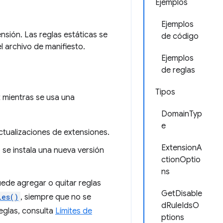
Ejemplos
Ejemplos
nsión. Las reglas estáticas se
de código
 archivo de manifiesto.
Ejemplos
de reglas
Tipos
t mientras se usa una
DomainTyp
e
ctualizaciones de extensiones.
ExtensionA
 se instala una nueva versión
ctionOptio
ns
uede agregar o quitar reglas
GetDisable
les()
, siempre que no se
dRuleIdsO
reglas, consulta
Límites de
ptions