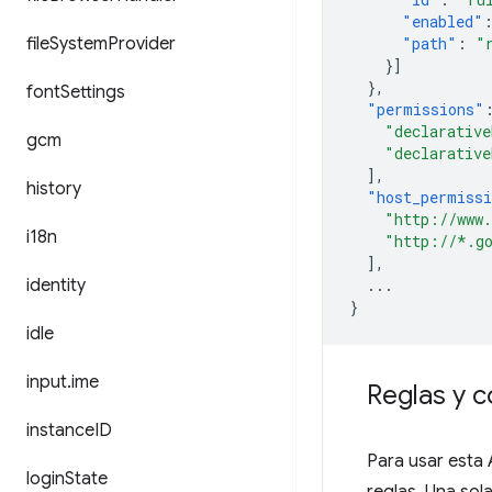
"enabled"
file
System
Provider
"path"
:
"
}]
},
font
Settings
"permissions"
"declarative
gcm
"declarative
],
history
"host_permiss
"http://www
i18n
"http://*.g
],
identity
...
}
idle
input
.
ime
Reglas y c
instance
ID
Para usar esta 
login
State