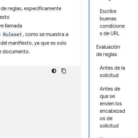
 de reglas, específicamente
Escribe
iesto
buenas
ve llamada
condicione
s de URL
o
Ruleset
, como se muestra a
del manifiesto, ya que es solo
Evaluación
te documento.
de reglas
Antes de la
solicitud
Antes de
que se
envíen los
encabezad
os de
solicitud