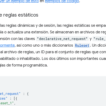
ver un ejemplo de esto
en
ejemplos de código
.
e reglas estáticos
 las reglas dinámicas y de sesión, las reglas estáticas se empa
la o actualiza una extensión. Se almacenan en archivos de r
tensión con las claves
"declarative_net_request"
y
"rule_
riormente
, así como uno o más diccionarios
Ruleset
. Un dicc
al archivo de reglas, un ID para el conjunto de reglas que cont
habilitado o inhabilitado. Los dos últimos son importantes cuan
glas de forma programática.
et_request"
:
{
ces"
:
[{
leset_1"
,