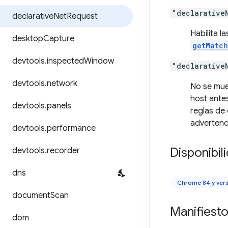
"declarative
declarative
Net
Request
Habilita l
desktop
Capture
getMatch
devtools
.
inspected
Window
"declarative
devtools
.
network
No se mue
host ante
devtools
.
panels
reglas de 
advertenci
devtools
.
performance
Disponibil
devtools
.
recorder
dns
Chrome 84 y ver
document
Scan
Manifiest
dom