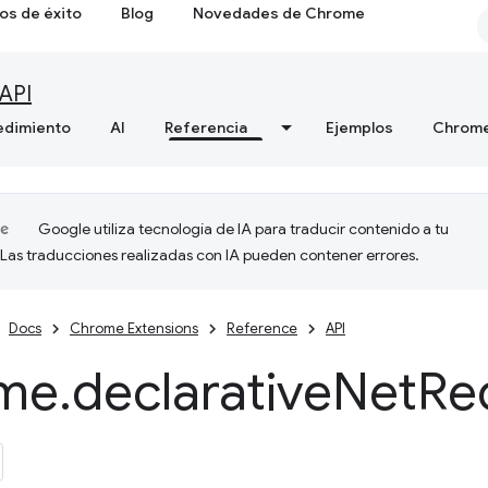
os de éxito
Blog
Novedades de Chrome
API
edimiento
AI
Referencia
Ejemplos
Chrome
Google utiliza tecnología de IA para traducir contenido a tu
 Las traducciones realizadas con IA pueden contener errores.
Docs
Chrome Extensions
Reference
API
me
.
declarative
Net
Re