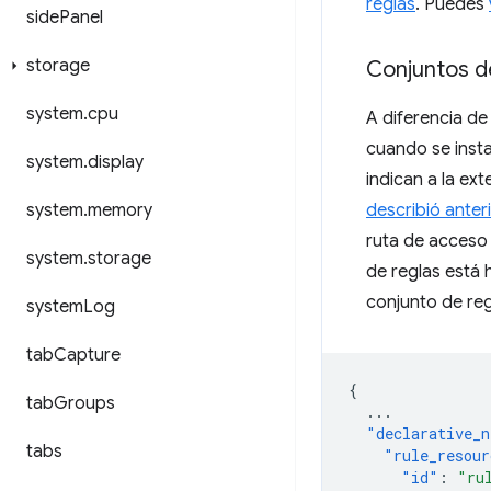
reglas
. Puedes
side
Panel
storage
Conjuntos d
system
.
cpu
A diferencia de
cuando se insta
system
.
display
indican a la ex
system
.
memory
describió ante
ruta de acceso 
system
.
storage
de reglas está 
conjunto de re
system
Log
tab
Capture
{
tab
Groups
...
"declarative_n
tabs
"rule_resour
"id"
:
"ru