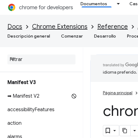
Documentos
Cas
Docs
Chrome Extensions
Reference
Descripción general
Comenzar
Desarrollo
Proc
idioma preferido.
Manifest V3
Página principal
➡ Manifest V2
chro
accessibility
Features
action
alarms