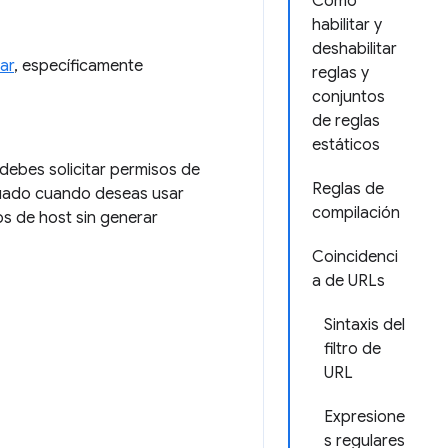
Cómo
habilitar y
deshabilitar
ar
, específicamente
reglas y
conjuntos
de reglas
estáticos
debes solicitar permisos de
Reglas de
ecuado cuando deseas usar
compilación
os de host sin generar
Coincidenci
a de URLs
Sintaxis del
filtro de
URL
Expresione
s regulares