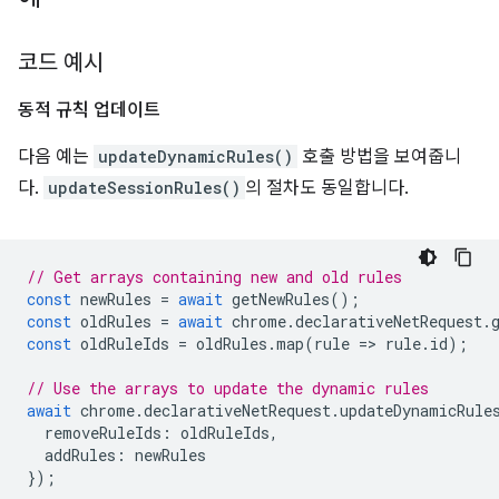
코드 예시
동적 규칙 업데이트
다음 예는
updateDynamicRules()
호출 방법을 보여줍니
다.
updateSessionRules()
의 절차도 동일합니다.
// Get arrays containing new and old rules
const
newRules
=
await
getNewRules
();
const
oldRules
=
await
chrome
.
declarativeNetRequest
.
const
oldRuleIds
=
oldRules
.
map
(
rule
=
>
rule
.
id
);
// Use the arrays to update the dynamic rules
await
chrome
.
declarativeNetRequest
.
updateDynamicRule
removeRuleIds
:
oldRuleIds
,
addRules
:
newRules
});