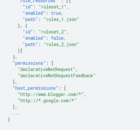
"rule_resources"
:
[{
"id"
:
"ruleset_1"
,
"enabled"
:
true
,
"path"
:
"rules_1.json"
},
{
"id"
:
"ruleset_2"
,
"enabled"
:
false
,
"path"
:
"rules_2.json"
}]
},
"permissions"
:
[
"declarativeNetRequest"
,
"declarativeNetRequestFeedback"
],
"host_permissions"
:
[
"http://www.blogger.com/*"
,
"http://*.google.com/*"
],
...
}