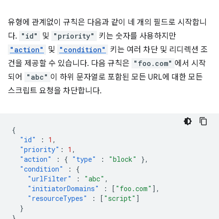
유형에 관계없이 규칙은 다음과 같이 네 개의 필드로 시작합니
다.
"id"
및
"priority"
키는 숫자를 사용하지만
"action"
및
"condition"
키는 여러 차단 및 리디렉션 조
건을 제공할 수 있습니다. 다음 규칙은
"foo.com"
에서 시작
되어
"abc"
이 하위 문자열로 포함된 모든 URL에 대한 모든
스크립트 요청을 차단합니다.
{
"id"
:
1
,
"priority"
:
1
,
"action"
:
{
"type"
:
"block"
},
"condition"
:
{
"urlFilter"
:
"abc"
,
"initiatorDomains"
:
[
"foo.com"
],
"resourceTypes"
:
[
"script"
]
}
}