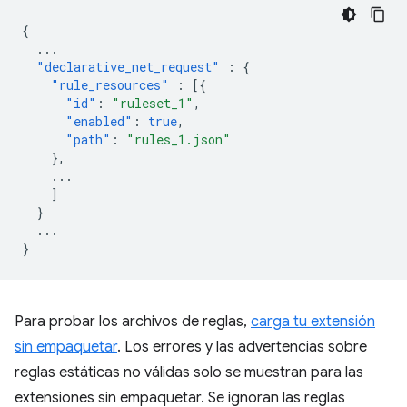
{
...
"declarative_net_request"
:
{
"rule_resources"
:
[{
"id"
:
"ruleset_1"
,
"enabled"
:
true
,
"path"
:
"rules_1.json"
},
...
]
}
...
}
Para probar los archivos de reglas,
carga tu extensión
sin empaquetar
. Los errores y las advertencias sobre
reglas estáticas no válidas solo se muestran para las
extensiones sin empaquetar. Se ignoran las reglas