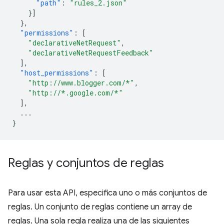
"path"
:
"rules_2.json"
}]
},
"permissions"
:
[
"declarativeNetRequest"
,
"declarativeNetRequestFeedback"
],
"host_permissions"
:
[
"http://www.blogger.com/*"
,
"http://*.google.com/*"
],
...
}
Reglas y conjuntos de reglas
Para usar esta API, especifica uno o más conjuntos de
reglas. Un conjunto de reglas contiene un array de
reglas. Una sola regla realiza una de las siguientes