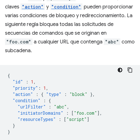
claves
"action"
y
"condition"
pueden proporcionar
varias condiciones de bloqueo y redireccionamiento. La
siguiente regla bloquea todas las solicitudes de
secuencias de comandos que se originan en
"foo.com"
a cualquier URL que contenga
"abc"
como
subcadena.
{
"id"
:
1
,
"priority"
:
1
,
"action"
:
{
"type"
:
"block"
},
"condition"
:
{
"urlFilter"
:
"abc"
,
"initiatorDomains"
:
[
"foo.com"
],
"resourceTypes"
:
[
"script"
]
}
}