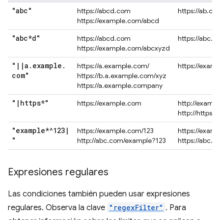
"abc"
https://abcd.com
https://ab.co
https://example.com/abcd
"abc*d"
https://abcd.com
https://abc.
https://example.com/abcxyzd
"
|
|
a
.
example
.
https://a.example.com/
https://exam
com"
https://b.a.example.com/xyz
https://a.example.company
"
|
https*"
https://example.com
http://examp
http://https.
"example*^123
|
https://example.com/123
https://exam
"
http://abc.com/example?123
https://abc.
Expresiones regulares
Las condiciones también pueden usar expresiones
regulares. Observa la clave
"regexFilter"
. Para