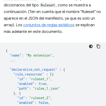
diccionarios del tipo
Ruleset
, como se muestra a
continuación. (Ten en cuenta que el nombre "Ruleset" no
aparece en el JSON del manifiesto, ya que es solo un
array). Los
conjuntos de reglas estáticos
se explican
más adelante en este documento.
{
"name"
:
"My extension"
,
...
"declarative_net_request"
:
{
"rule_resources"
:
[{
"id"
:
"ruleset_1"
,
"enabled"
:
true
,
"path"
:
"rules_1.json"
},
{
"id"
:
"ruleset_2"
,
"enabled"
:
false
,