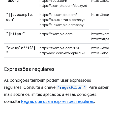
"abc*d"
https://abcd.com
https://abc.
https://example.com/abcxyzd
"
|
|
a
.
example
.
https://a.example.com/
https://exam
com"
https://b.a.example.com/xyz
https://a.example.company
"
|
https*"
https://example.com
http://examp
http://https.
"example*^123
|
https://example.com/123
https://exam
"
http://abc.com/example?123
https://abc.
Expressões regulares
As condições também podem usar expressões
regulares. Consulte a chave
"regexFilter"
. Para saber
mais sobre os limites aplicados a essas condições,
consulte
Regras que usam expressões regulares
.