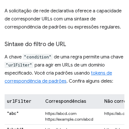
A solicitação de rede declarativa oferece a capacidade
de corresponder URLs com uma sintaxe de
correspondência de padrões ou expressões regulares.
Sintaxe do filtro de URL
A chave
"condition"
de uma regra permite uma chave
"urlFilter"
para agir em URLs de um domínio
especificado. Você cria padrões usando
tokens de
correspondência de padrões
. Confira alguns deles:
url
Filter
Correspondências
Não corre
"abc"
https://abcd.com
https://ab.co
https://example.com/abcd