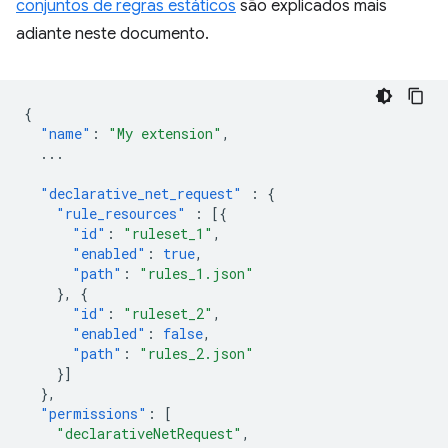
conjuntos de regras estáticos
são explicados mais
adiante neste documento.
{
"name"
:
"My extension"
,
...
"declarative_net_request"
:
{
"rule_resources"
:
[{
"id"
:
"ruleset_1"
,
"enabled"
:
true
,
"path"
:
"rules_1.json"
},
{
"id"
:
"ruleset_2"
,
"enabled"
:
false
,
"path"
:
"rules_2.json"
}]
},
"permissions"
:
[
"declarativeNetRequest"
,