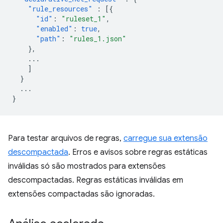
"rule_resources"
:
[{
"id"
:
"ruleset_1"
,
"enabled"
:
true
,
"path"
:
"rules_1.json"
},
...
]
}
...
}
Para testar arquivos de regras,
carregue sua extensão
descompactada
. Erros e avisos sobre regras estáticas
inválidas só são mostrados para extensões
descompactadas. Regras estáticas inválidas em
extensões compactadas são ignoradas.