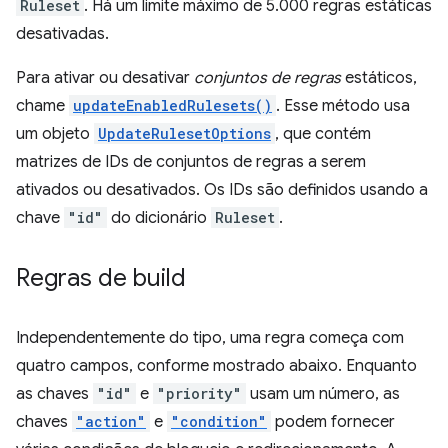
Ruleset
. Há um limite máximo de 5.000 regras estáticas
desativadas.
Para ativar ou desativar
conjuntos de regras
estáticos,
chame
updateEnabledRulesets()
. Esse método usa
um objeto
UpdateRulesetOptions
, que contém
matrizes de IDs de conjuntos de regras a serem
ativados ou desativados. Os IDs são definidos usando a
chave
"id"
do dicionário
Ruleset
.
Regras de build
Independentemente do tipo, uma regra começa com
quatro campos, conforme mostrado abaixo. Enquanto
as chaves
"id"
e
"priority"
usam um número, as
chaves
"action"
e
"condition"
podem fornecer