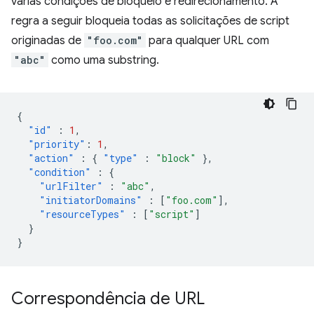
várias condições de bloqueio e redirecionamento. A
regra a seguir bloqueia todas as solicitações de script
originadas de
"foo.com"
para qualquer URL com
"abc"
como uma substring.
{
"id"
:
1
,
"priority"
:
1
,
"action"
:
{
"type"
:
"block"
},
"condition"
:
{
"urlFilter"
:
"abc"
,
"initiatorDomains"
:
[
"foo.com"
],
"resourceTypes"
:
[
"script"
]
}
}
Correspondência de URL