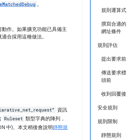
eMatchedDebug
。
規則運算式
撰寫合適的
何動作。如果擴充功能已具備主
網址條件
就適合採用這種做法。
規則評估
提出要求前
傳送要求標
頭前
收到回覆後
安全規則
larative_net_request"
資訊
含
Ruleset
類型字典的陣列，
規則限制
N 中)。本文稍後會說明
靜態規
靜態規則