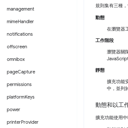
規則集有三種，
management
動態
mime
Handler
在瀏覽器工
notifications
工作階段
offscreen
瀏覽器關
JavaSc
omnibox
靜態
page
Capture
擴充功能
permissions
中，並列
platform
Keys
動態和以工
power
擴充功能使用中時
printer
Provider