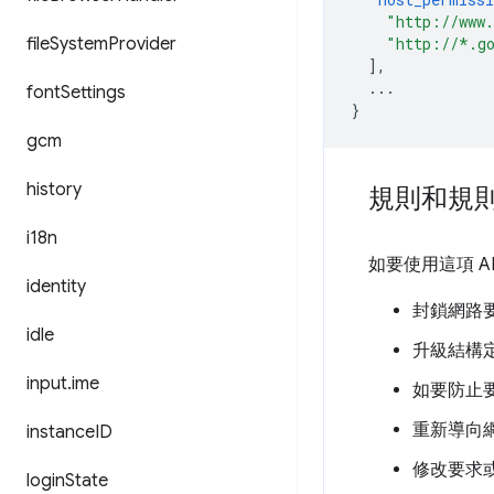
"http://www
file
System
Provider
"http://*.g
],
...
font
Settings
}
gcm
history
規則和規
i18n
如要使用這項 
identity
封鎖網路
idle
升級結構定義 
input
.
ime
如要防止
重新導向
instance
ID
修改要求
login
State