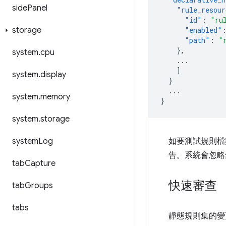
side
Panel
"rule_resour
"id"
:
"ru
storage
"enabled"
"path"
:
"
},
system
.
cpu
...
]
system
.
display
}
...
system
.
memory
}
system
.
storage
system
Log
如要測試規則檔
告。系統會忽略
tab
Capture
快速審查
tab
Groups
tabs
靜態規則集的變