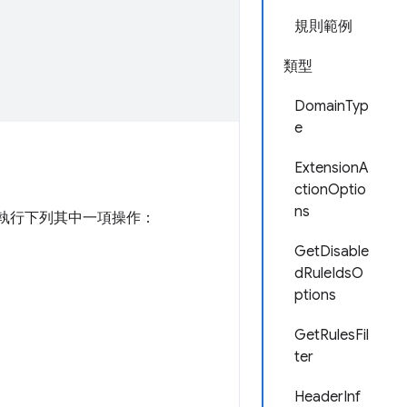
規則範例
類型
DomainTyp
e
ExtensionA
ctionOptio
ns
會執行下列其中一項操作：
GetDisable
dRuleIdsO
ptions
GetRulesFil
ter
HeaderInf