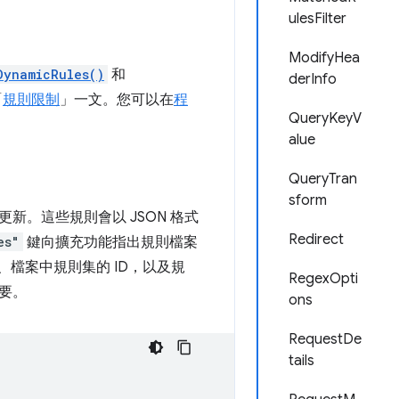
ulesFilter
ModifyHea
DynamicRules()
和
derInfo
「
規則限制
」一文。您可以在
程
QueryKeyV
alue
QueryTran
sform
。這些規則會以 JSON 格式
Redirect
es"
鍵向擴充功能指出規則檔案
檔案中規則集的 ID，以及規
RegexOpti
要。
ons
RequestDe
tails