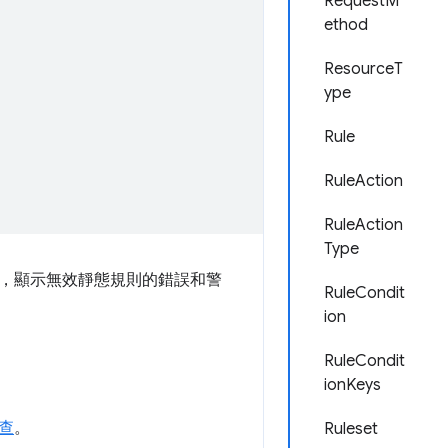
RequestM
ethod
ResourceT
ype
Rule
RuleAction
RuleAction
Type
，顯示無效靜態規則的錯誤和警
RuleCondit
ion
RuleCondit
ionKeys
查
。
Ruleset