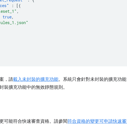
ces"
:
[{
leset_1"
,
:
true
,
rules_1.json"
案，請
載入未封裝的擴充功能
。系統只會針對未封裝的擴充功能
封裝擴充功能中的無效靜態規則。
更可能符合快速審查資格。請參閱
符合資格的變更可申請快速審