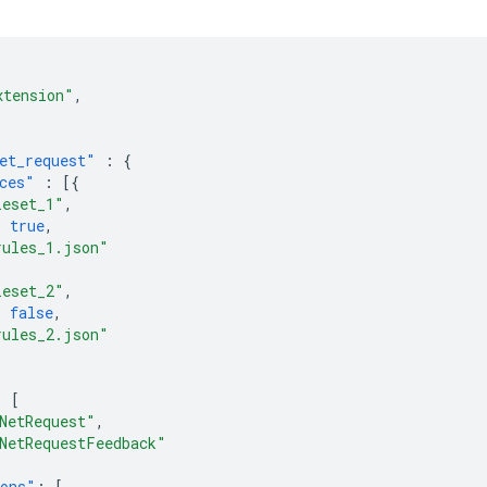
xtension"
,
et_request"
:
{
ces"
:
[{
leset_1"
,
:
true
,
rules_1.json"
leset_2"
,
:
false
,
rules_2.json"
:
[
NetRequest"
,
NetRequestFeedback"
ions"
:
[