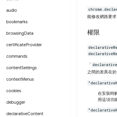
chrome.decla
audio
能修改網路要求
bookmarks
權限
browsing
Data
certificate
Provider
declarativeN
declarativeN
commands
「
declarativ
content
Settings
之間的差異在於
context
Menus
"declarative
cookies
在安裝時
用這項功
debugger
"declarative
declarative
Content