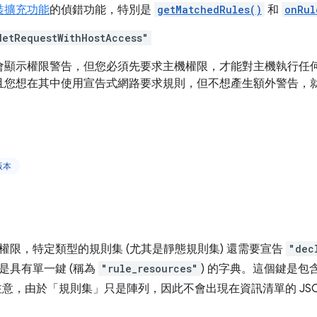
裝擴充功能
的偵錯功能，特別是
getMatchedRules()
和
onRul
NetRequestWithHostAccess"
會顯示權限警告，但您必須先要求主機權限，才能對主機執行任
且您想在其中使用宣告式網路要求規則，但不想產生額外警告，
版本
權限，特定類型的規則集 (尤其是靜態規則集) 還需要宣告
"dec
是具有單一鍵 (稱為
"rule_resources"
) 的字典。這個鍵是包
注意，由於「規則集」只是陣列，因此不會出現在資訊清單的 JSO