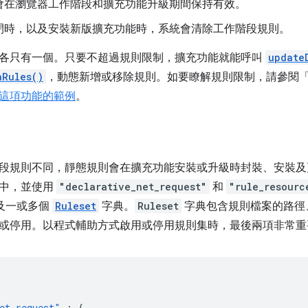
會在瀏覽器工作階段和擴充功能升級期間保持有效。
閉時，以及安裝新版擴充功能時，系統會清除工作階段規則。
各只有一個。只要不超過規則限制，擴充功能就能呼叫
update
nRules()
，動態新增或移除規則。如要瞭解規則限制，請參閱
這項功能的範例
。
段規則不同，靜態規則會在擴充功能安裝或升級時封裝、安裝及更新
案中，並使用
"declarative_net_request"
和
"rule_resourc
以及一或多個
Ruleset
字典。
Ruleset
字典包含規則檔案的路徑、
或停用。以程式輔助方式啟用或停用規則集時，最後兩項非常重
et_request"
:
{