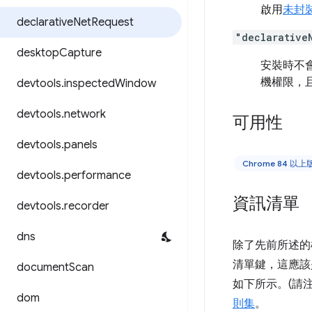
啟用
未封
declarative
Net
Request
"declarative
desktop
Capture
安裝時不
機權限，
devtools
.
inspected
Window
devtools
.
network
可用性
devtools
.
panels
Chrome 84 以上
devtools
.
performance
資訊清單
devtools
.
recorder
dns
除了先前所述的
清單鍵，這應該
document
Scan
如下所示。(請
dom
則集
。