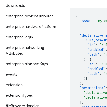
downloads
enterprise
.
device
Attributes
{
"name"
:
"My e
...
enterprise
.
hardware
Platform
"declarative_n
enterprise
.
login
"rule_resour
"id"
:
"ru
enterprise
.
networking
"enabled"
Attributes
"path"
:
"
},
{
enterprise
.
platform
Keys
"id"
:
"ru
"enabled"
"path"
:
"
events
}]
},
extension
"permissions"
"declarative
extension
Types
"declarative
],
file
Browser
Handler
"host_permiss