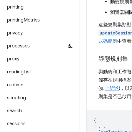
動態規則
printing
瀏覽器關
printing
Metrics
這些規則集類型
privacy
updateSessio
式碼範例
中查看
processes
靜態規則集
proxy
reading
List
與動態和工作階
儲存在規則檔
runtime
(如
上所述
)，
則集是否已啟用
scripting
search
{
sessions
...
"declarative_n