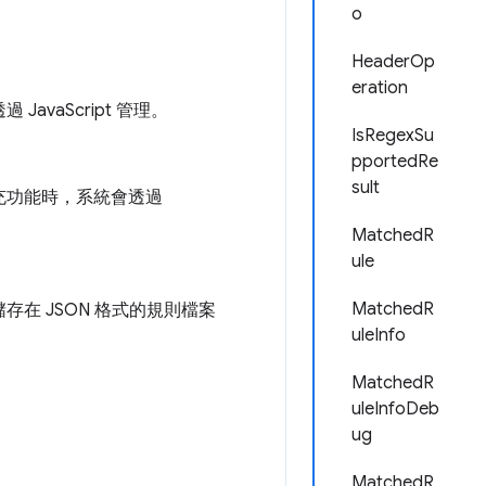
o
HeaderOp
eration
vaScript 管理。
IsRegexSu
pportedRe
sult
充功能時，系統會透過
MatchedR
ule
MatchedR
在 JSON 格式的規則檔案
uleInfo
MatchedR
uleInfoDeb
ug
MatchedR