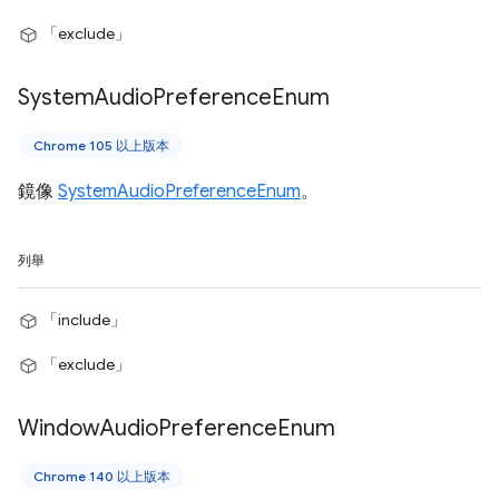
「exclude」
System
Audio
Preference
Enum
Chrome 105 以上版本
鏡像
SystemAudioPreferenceEnum
。
列舉
「include」
「exclude」
Window
Audio
Preference
Enum
Chrome 140 以上版本