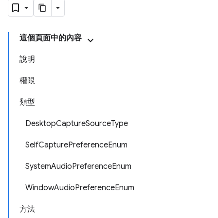
這個頁面中的內容
說明
權限
類型
DesktopCaptureSourceType
SelfCapturePreferenceEnum
SystemAudioPreferenceEnum
WindowAudioPreferenceEnum
方法