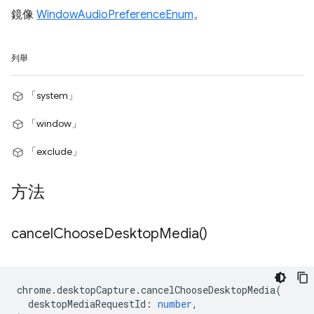
鏡像
WindowAudioPreferenceEnum
。
列舉
「system」
「window」
「exclude」
方法
cancel
Choose
Desktop
Media(
)
chrome
.
desktopCapture
.
cancelChooseDesktopMedia
(
desktopMediaRequestId
:
number
,