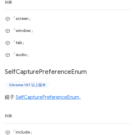
列舉
「screen」
「window」
「tab」
「audio」
Self
Capture
Preference
Enum
Chrome 107 以上版本
鏡子
SelfCapturePreferenceEnum
。
列舉
「include」