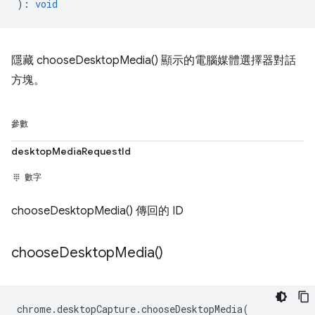
)
:
void
隱藏 chooseDesktopMedia() 顯示的電腦媒體選擇器對話
方塊。
參數
desktopMediaRequestId
數字
chooseDesktopMedia() 傳回的 ID
choose
Desktop
Media(
)
chrome
.
desktopCapture
.
chooseDesktopMedia
(