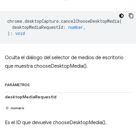
chrome
.
desktopCapture
.
cancelChooseDesktopMedia
(
desktopMediaRequestId
:
number
,
)
:
void
Oculta el diálogo del selector de medios de escritorio
que muestra chooseDesktopMedia().
PARÁMETROS
desktopMediaRequestId
número
Es el ID que devuelve chooseDesktopMedia().