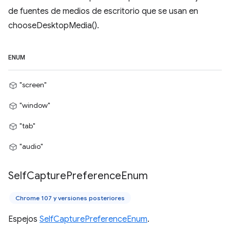
de fuentes de medios de escritorio que se usan en
chooseDesktopMedia().
ENUM
"screen"
"window"
"tab"
"audio"
Self
Capture
Preference
Enum
Chrome 107 y versiones posteriores
Espejos
SelfCapturePreferenceEnum
.