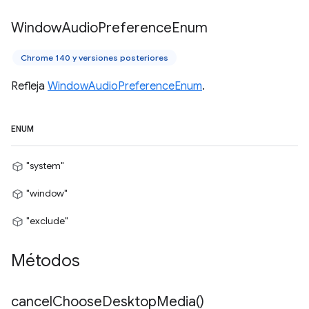
Window
Audio
Preference
Enum
Chrome 140 y versiones posteriores
Refleja
WindowAudioPreferenceEnum
.
ENUM
"system"
"window"
"exclude"
Métodos
cancel
Choose
Desktop
Media(
)