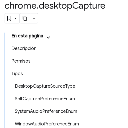
chrome
.
desktop
Capture
En esta página
Descripción
Permisos
Tipos
DesktopCaptureSourceType
SelfCapturePreferenceEnum
SystemAudioPreferenceEnum
WindowAudioPreferenceEnum