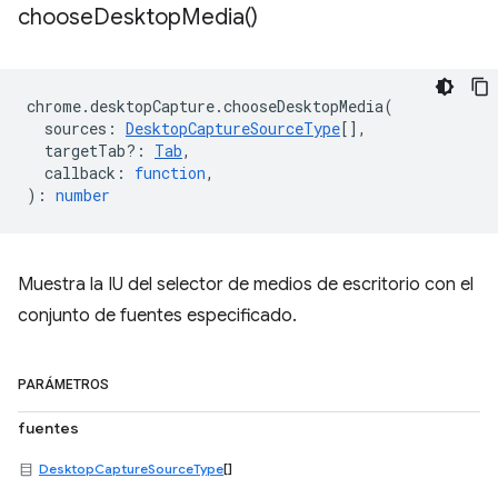
choose
Desktop
Media(
)
chrome
.
desktopCapture
.
chooseDesktopMedia
(
sources
:
DesktopCaptureSourceType
[],
targetTab?
:
Tab
,
callback
:
function
,
)
:
number
Muestra la IU del selector de medios de escritorio con el
conjunto de fuentes especificado.
PARÁMETROS
fuentes
DesktopCaptureSourceType
[]