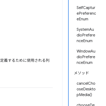
SelfCaptur
ePreferenc
eEnum
SystemAu
dioPrefere
nceEnum
WindowAu
dioPrefere
ットを定義するために使用される列
nceEnum
メソッド
cancelCho
oseDeskto
pMedia()
chooseDe