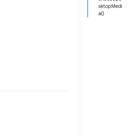
sktopMedi
a()