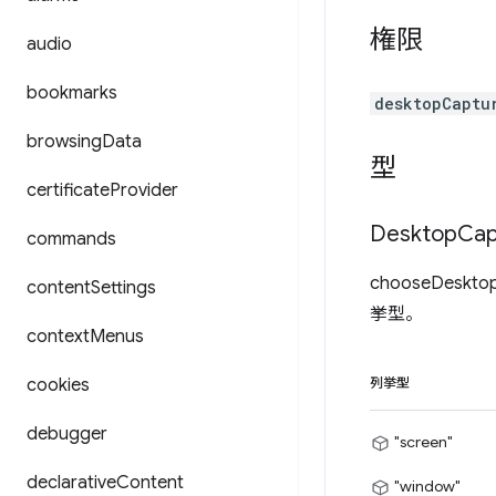
権限
audio
bookmarks
desktopCaptu
browsing
Data
型
certificate
Provider
Desktop
Cap
commands
chooseDe
content
Settings
挙型。
context
Menus
cookies
列挙型
debugger
"screen"
declarative
Content
"window"