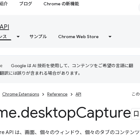
紹介
ブログ
Chrome の新機能
API
ンス
サンプル
Chrome Web Store
Google は AI 技術を使用して、コンテンツをご希望の言語に翻
I 翻訳には誤りが含まれる場合があります。
Chrome Extensions
Reference
API
この
me
.
desktop
Capture
Capture API は、画面、個々のウィンドウ、個々のタブのコン