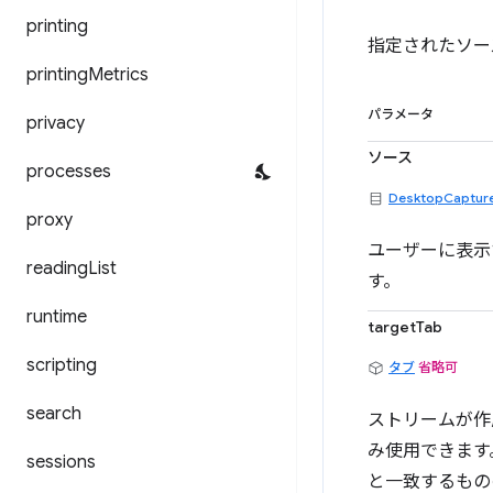
printing
指定されたソー
printing
Metrics
パラメータ
privacy
ソース
processes
DesktopCaptur
proxy
ユーザーに表示
reading
List
す。
runtime
targetTab
scripting
タブ
省略可
search
ストリームが作
み使用できます
sessions
と一致するもの