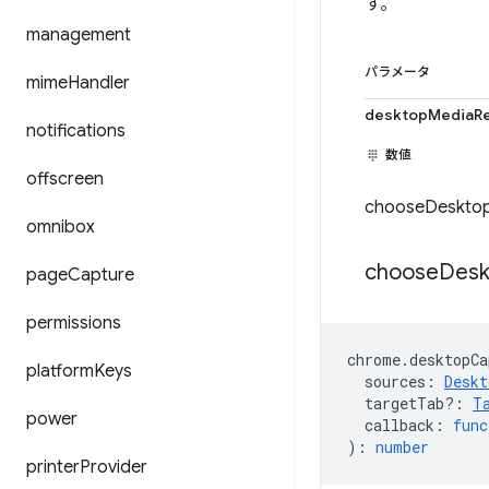
す。
management
パラメータ
mime
Handler
desktopMediaRe
notifications
数値
offscreen
chooseDeskt
omnibox
choose
Desk
page
Capture
permissions
chrome
.
desktopCa
platform
Keys
sources
:
Deskt
targetTab?
:
T
power
callback
:
func
)
:
number
printer
Provider