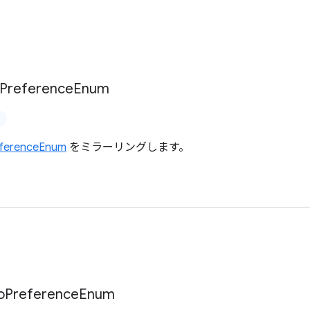
Preference
Enum
eferenceEnum
をミラーリングします。
o
Preference
Enum