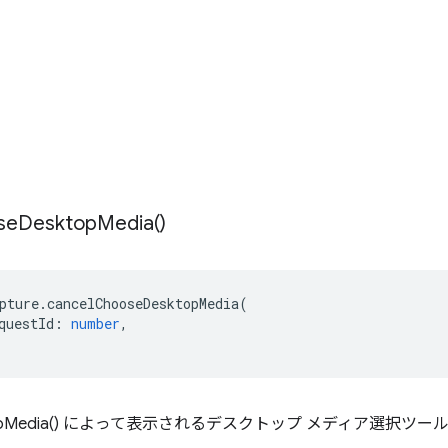
se
Desktop
Media(
)
pture
.
cancelChooseDesktopMedia
(
questId
:
number
,
sktopMedia() によって表示されるデスクトップ メディア選択