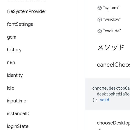
"system"
file
System
Provider
"window"
font
Settings
"exclude"
gcm
メソッド
history
i18n
cancel
Choo
identity
idle
chrome
.
desktopCa
desktopMediaRe
)
:
void
input
.
ime
instance
ID
chooseDe
login
State