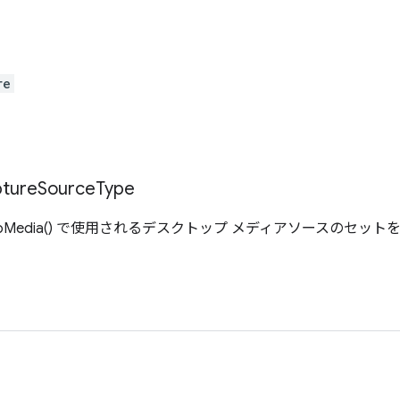
re
ture
Source
Type
sktopMedia() で使用されるデスクトップ メディアソースのセ