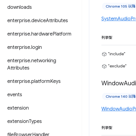
Chrome 105 以降
downloads
SystemAudioPr
enterprise
.
device
Attributes
enterprise
.
hardware
Platform
列挙型
enterprise
.
login
"include"
enterprise
.
networking
"exclude"
Attributes
enterprise
.
platform
Keys
Window
Aud
events
Chrome 140 以降
extension
WindowAudioP
extension
Types
列挙型
file
Browser
Handler