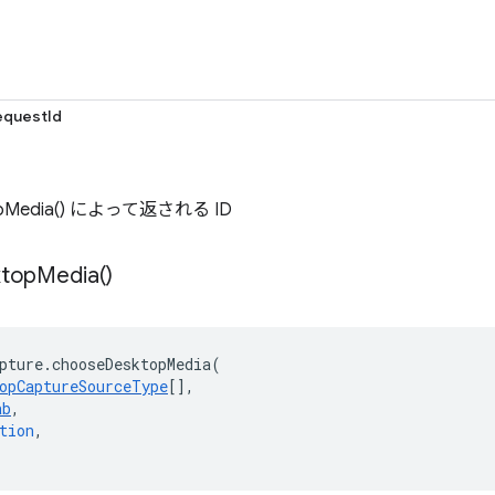
questId
opMedia() によって返される ID
top
Media(
)
pture
.
chooseDesktopMedia
(
opCaptureSourceType
[],
ab
,
tion
,