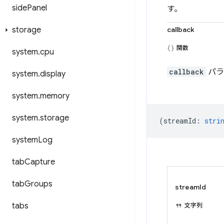
side
Panel
す。
storage
callback
関数
system
.
cpu
callback
パラ
system
.
display
system
.
memory
system
.
storage
(
streamId
:
stri
system
Log
tab
Capture
tab
Groups
streamId
tabs
文字列