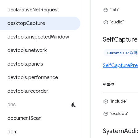
declarative
Net
Request
"tab"
"audio"
desktop
Capture
devtools
.
inspected
Window
Self
Capture
devtools
.
network
Chrome 107 以降
devtools
.
panels
SelfCapturePr
devtools
.
performance
列挙型
devtools
.
recorder
"include"
dns
"exclude"
document
Scan
System
Audi
dom