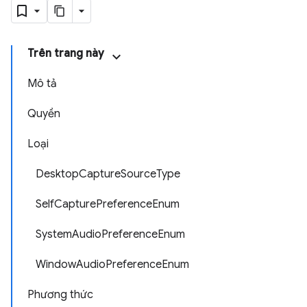
Trên trang này
Mô tả
Quyền
Loại
DesktopCaptureSourceType
SelfCapturePreferenceEnum
SystemAudioPreferenceEnum
WindowAudioPreferenceEnum
Phương thức