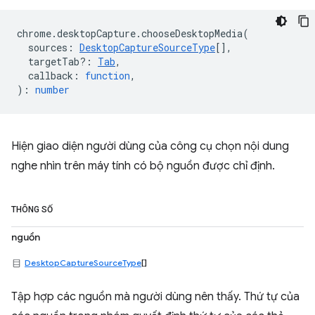
chrome
.
desktopCapture
.
chooseDesktopMedia
(
sources
:
DesktopCaptureSourceType
[],
targetTab?
:
Tab
,
callback
:
function
,
)
:
number
Hiện giao diện người dùng của công cụ chọn nội dung
nghe nhìn trên máy tính có bộ nguồn được chỉ định.
THÔNG SỐ
nguồn
DesktopCaptureSourceType
[]
Tập hợp các nguồn mà người dùng nên thấy. Thứ tự của