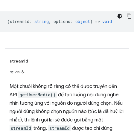
(
streamId
:
string
,
options
:
object
) =>
void
streamId
chuỗi
Một chuỗi không rõ ràng có thể được truyền đến
API
getUserMedia()
để tạo luồng nội dung nghe
nhìn tương ứng với nguồn do người dùng chọn. Nếu
người dùng không chọn nguồn nào (tức là đã huỷ lời
nhắc), thì lệnh gọi lại sẽ được gọi bằng một
streamId
trống.
streamId
được tạo chỉ dùng