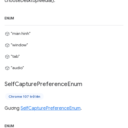
chooseDesktopMedia().
ENUM
"màn hình"
"window"
"tab"
"audio"
Self
Capture
Preference
Enum
Chrome 107 trở lên
Gương
SelfCapturePreferenceEnum
.
ENUM