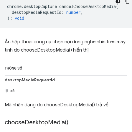
chrome
.
desktopCapture
.
cancelChooseDesktopMedia
(
desktopMediaRequestId
:
number
,
)
:
void
Ẩn hộp thoại công cụ chọn nội dung nghe nhìn trên máy
tính do chooseDesktopMedia() hiển thị.
THÔNG SỐ
desktopMediaRequestId
số
Mã nhận dạng do chooseDesktopMedia() trả về
choose
Desktop
Media(
)