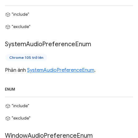
"include"
"exclude"
System
Audio
Preference
Enum
Chrome 105 trở lên
Phản ánh
SystemAudioPreferenceEnum
.
ENUM
"include"
"exclude"
Window
Audio
Preference
Enum