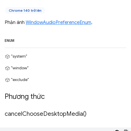
Chrome 140 trở lên
Phản ánh
WindowAudioPreferenceEnum
.
ENUM
"system"
"window"
"exclude"
Phương thức
cancel
Choose
Desktop
Media(
)