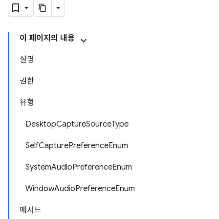
이 페이지의 내용
설명
권한
유형
DesktopCaptureSourceType
SelfCapturePreferenceEnum
SystemAudioPreferenceEnum
WindowAudioPreferenceEnum
메서드