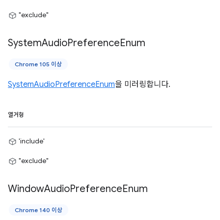
"exclude"
System
Audio
Preference
Enum
Chrome 105 이상
SystemAudioPreferenceEnum
을 미러링합니다.
열거형
'include'
"exclude"
Window
Audio
Preference
Enum
Chrome 140 이상