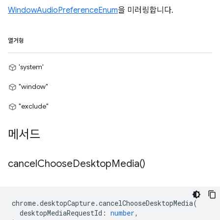
WindowAudioPreferenceEnum
을 미러링합니다.
열거형
'system'
"window"
"exclude"
메서드
cancel
Choose
Desktop
Media(
)
chrome
.
desktopCapture
.
cancelChooseDesktopMedia
(
desktopMediaRequestId
:
number
,