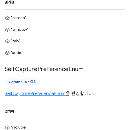
열거형
"screen"
"window"
"tab"
'audio'
Self
Capture
Preference
Enum
Chrome 107 이상
SelfCapturePreferenceEnum
을 반영합니다.
열거형
'include'