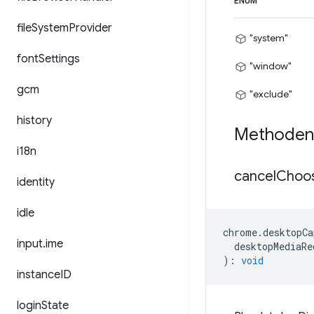
ENUM
file
System
Provider
"system"
font
Settings
"window"
gcm
"exclude"
history
Methoden
i18n
cancel
Choo
identity
idle
chrome
.
desktopCa
input
.
ime
desktopMediaRe
)
:
void
instance
ID
login
State