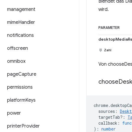
Blendet das Di
management
wird.
mime
Handler
PARAMETER
notifications
desktopMediaRe
offscreen
Zahl
omnibox
Von chooseDes
page
Capture
choose
Desk
permissions
platform
Keys
chrome
.
desktopCa
sources
:
Deskt
power
targetTab?
:
T
callback
:
func
printer
Provider
)
:
number