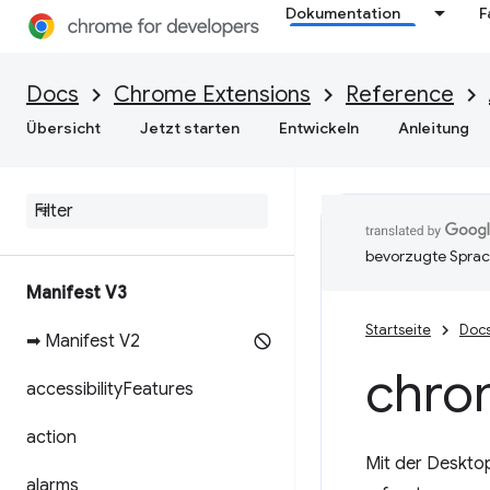
Dokumentation
F
Docs
Chrome Extensions
Reference
Übersicht
Jetzt starten
Entwickeln
Anleitung
bevorzugte Sprac
Manifest V3
Startseite
Doc
➡ Manifest V2
chro
accessibility
Features
action
Mit der Desktop
alarms