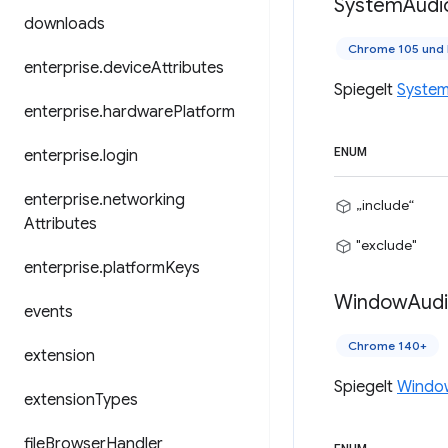
System
Audi
downloads
Chrome 105 und 
enterprise
.
device
Attributes
Spiegelt
Syste
enterprise
.
hardware
Platform
ENUM
enterprise
.
login
enterprise
.
networking
„include“
Attributes
"exclude"
enterprise
.
platform
Keys
Window
Aud
events
Chrome 140+
extension
Spiegelt
Windo
extension
Types
file
Browser
Handler