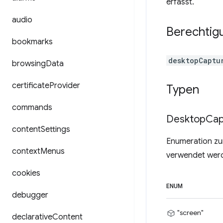
erfasst.
audio
Berechtig
bookmarks
desktopCaptu
browsing
Data
certificate
Provider
Typen
commands
Desktop
Cap
content
Settings
Enumeration zu
context
Menus
verwendet wer
cookies
ENUM
debugger
"screen"
declarative
Content