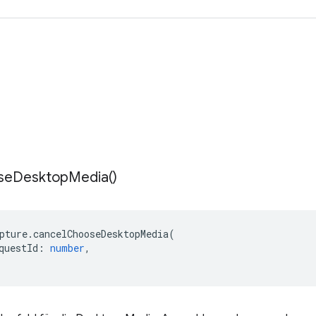
se
Desktop
Media(
)
pture
.
cancelChooseDesktopMedia
(
questId
:
number
,