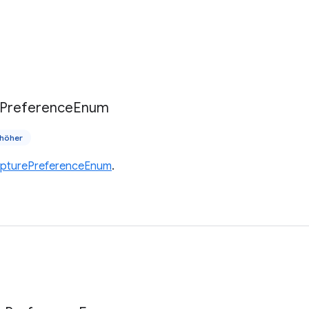
Preference
Enum
höher
apturePreferenceEnum
.