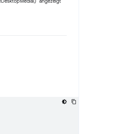
seDesktopMedia()“ angezeigt