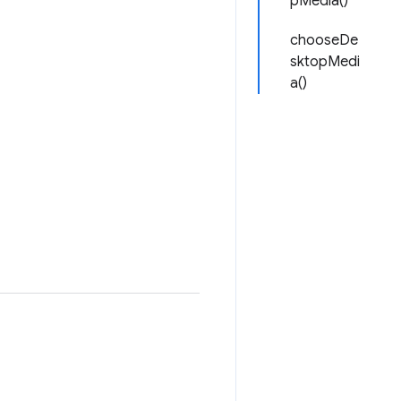
pMedia()
chooseDe
sktopMedi
a()