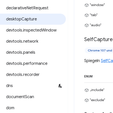
"window"
declarative
Net
Request
"tab"
desktop
Capture
"audio"
devtools
.
inspected
Window
Self
Capture
devtools
.
network
Chrome 107 und 
devtools
.
panels
Spiegeln
SelfC
devtools
.
performance
devtools
.
recorder
ENUM
dns
„include“
document
Scan
"exclude"
dom