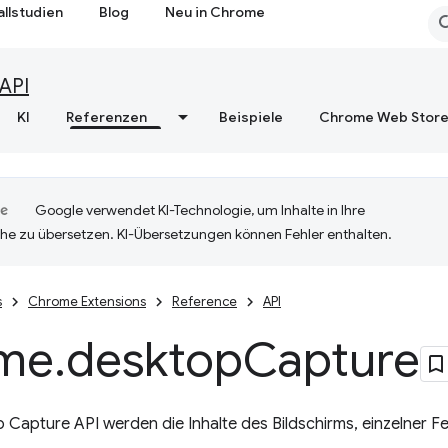
allstudien
Blog
Neu in Chrome
API
KI
Referenzen
Beispiele
Chrome Web Stor
Google verwendet KI-Technologie, um Inhalte in Ihre
he zu übersetzen. KI-Übersetzungen können Fehler enthalten.
s
Chrome Extensions
Reference
API
me
.
desktop
Capture
 Capture API werden die Inhalte des Bildschirms, einzelner F