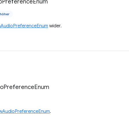
o
Preference
Enum
höher
mAudioPreferenceEnum
wider.
io
Preference
Enum
wAudioPreferenceEnum
.