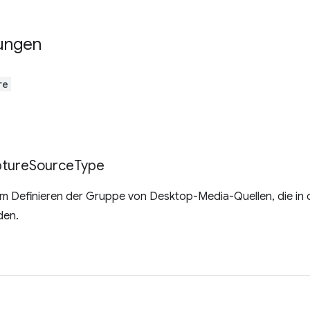
ungen
re
ture
Source
Type
m Definieren der Gruppe von Desktop-Media-Quellen, die i
den.