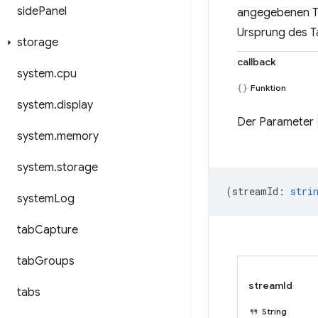
side
Panel
angegebenen Ta
Ursprung des Ta
storage
callback
system
.
cpu
Funktion
system
.
display
Der Parameter
system
.
memory
system
.
storage
(
streamId
:
stri
system
Log
tab
Capture
tab
Groups
streamId
tabs
String