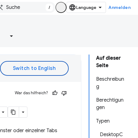
/
Anmelden
e
Auf dieser
Seite
Beschreibun
g
War das hilfreich?
Berechtigun
gen
Typen
enster oder einzelner Tabs
DesktopC