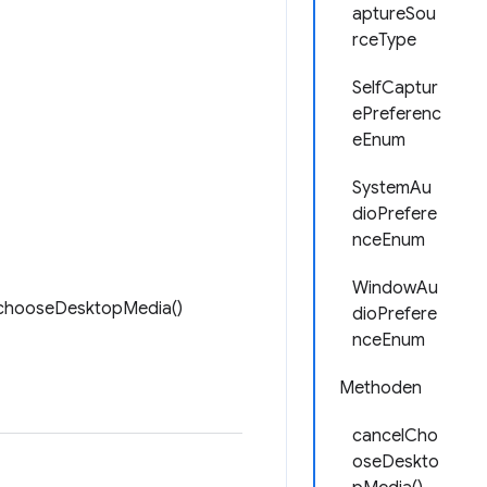
aptureSou
rceType
SelfCaptur
ePreferenc
eEnum
SystemAu
dioPrefere
nceEnum
WindowAu
n chooseDesktopMedia()
dioPrefere
nceEnum
Methoden
cancelCho
oseDeskto