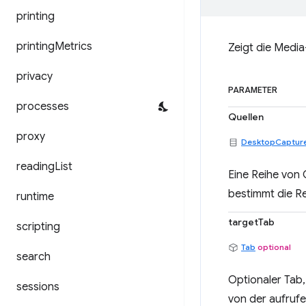
printing
printing
Metrics
Zeigt die Medi
privacy
PARAMETER
processes
Quellen
proxy
DesktopCaptur
reading
List
Eine Reihe von 
bestimmt die Re
runtime
targetTab
scripting
Tab
optional
search
Optionaler Tab,
sessions
von der aufruf