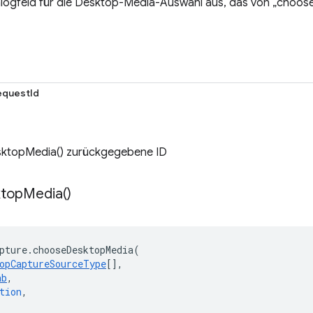
alogfeld für die Desktop-Media-Auswahl aus, das von „choo
questId
ktopMedia() zurückgegebene ID
top
Media(
)
pture
.
chooseDesktopMedia
(
opCaptureSourceType
[],
ab
,
tion
,