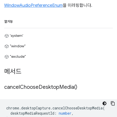
WindowAudioPreferenceEnum
을 미러링합니다.
열거형
'system'
"window"
"exclude"
메서드
cancel
Choose
Desktop
Media(
)
chrome
.
desktopCapture
.
cancelChooseDesktopMedia
(
desktopMediaRequestId
:
number
,