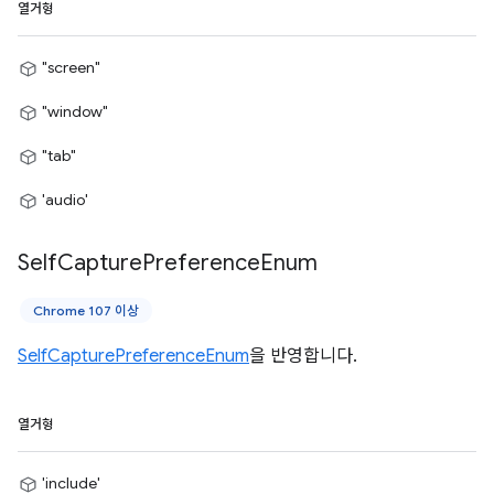
열거형
"screen"
"window"
"tab"
'audio'
Self
Capture
Preference
Enum
Chrome 107 이상
SelfCapturePreferenceEnum
을 반영합니다.
열거형
'include'