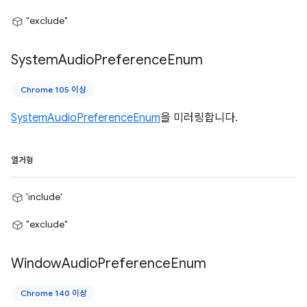
"exclude"
System
Audio
Preference
Enum
Chrome 105 이상
SystemAudioPreferenceEnum
을 미러링합니다.
열거형
'include'
"exclude"
Window
Audio
Preference
Enum
Chrome 140 이상