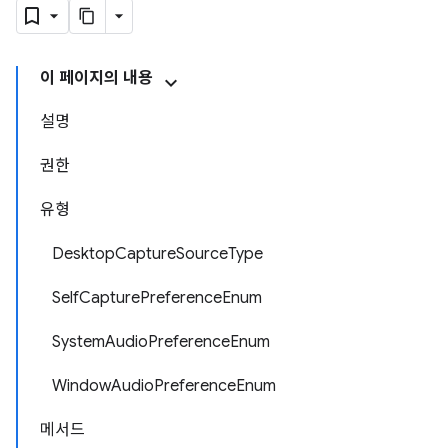
이 페이지의 내용
설명
권한
유형
DesktopCaptureSourceType
SelfCapturePreferenceEnum
SystemAudioPreferenceEnum
WindowAudioPreferenceEnum
메서드