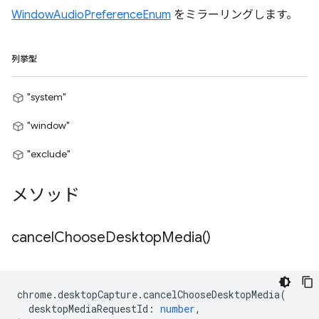
WindowAudioPreferenceEnum
をミラーリングします。
列挙型
"system"
"window"
"exclude"
メソッド
cancel
Choose
Desktop
Media(
)
chrome
.
desktopCapture
.
cancelChooseDesktopMedia
(
desktopMediaRequestId
:
number
,