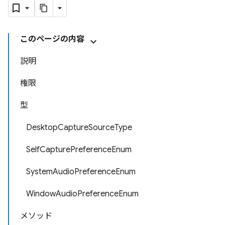
このページの内容
説明
権限
型
DesktopCaptureSourceType
SelfCapturePreferenceEnum
SystemAudioPreferenceEnum
WindowAudioPreferenceEnum
メソッド