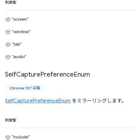
列挙型
"screen"
"window"
"tab"
"audio"
Self
Capture
Preference
Enum
Chrome 107 以降
SelfCapturePreferenceEnum
をミラーリングします。
列挙型
"include"