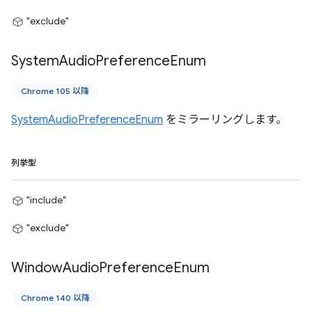
"exclude"
System
Audio
Preference
Enum
Chrome 105 以降
SystemAudioPreferenceEnum
をミラーリングします。
列挙型
"include"
"exclude"
Window
Audio
Preference
Enum
Chrome 140 以降