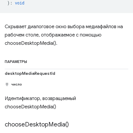
)
:
void
Скрывает диалоговое окно выбора медиафайлов на
рабочем столе, отображаемое с помощью
chooseDesktopMedia().
ПАРАМЕТРЫ
desktopMediaRequestId
число
Идентификатор, возвращаемый
chooseDesktopMedia()
choose
Desktop
Media(
)