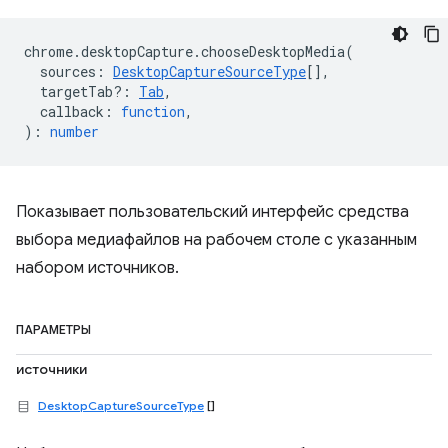
chrome
.
desktopCapture
.
chooseDesktopMedia
(
sources
:
DesktopCaptureSourceType
[],
targetTab?
:
Tab
,
callback
:
function
,
)
:
number
Показывает пользовательский интерфейс средства
выбора медиафайлов на рабочем столе с указанным
набором источников.
ПАРАМЕТРЫ
источники
DesktopCaptureSourceType
[]