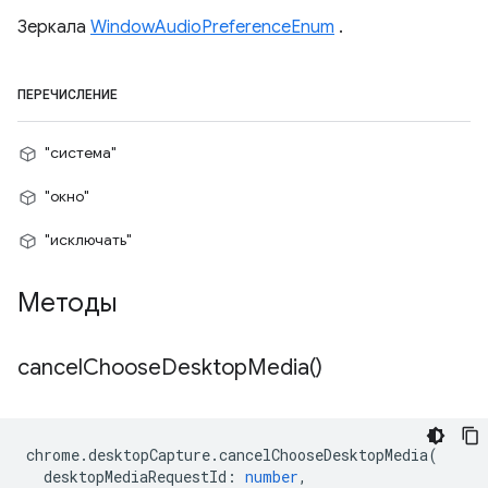
Зеркала
WindowAudioPreferenceEnum
.
ПЕРЕЧИСЛЕНИЕ
"система"
"окно"
"исключать"
Методы
cancel
Choose
Desktop
Media(
)
chrome
.
desktopCapture
.
cancelChooseDesktopMedia
(
desktopMediaRequestId
:
number
,