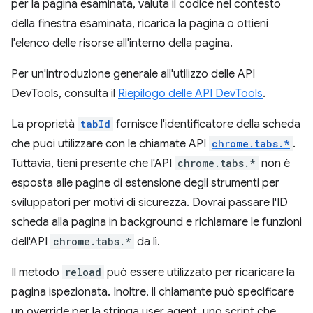
per la pagina esaminata, valuta il codice nel contesto
della finestra esaminata, ricarica la pagina o ottieni
l'elenco delle risorse all'interno della pagina.
Per un'introduzione generale all'utilizzo delle API
DevTools, consulta il
Riepilogo delle API DevTools
.
La proprietà
tabId
fornisce l'identificatore della scheda
che puoi utilizzare con le chiamate API
chrome.tabs.*
.
Tuttavia, tieni presente che l'API
chrome.tabs.*
non è
esposta alle pagine di estensione degli strumenti per
sviluppatori per motivi di sicurezza. Dovrai passare l'ID
scheda alla pagina in background e richiamare le funzioni
dell'API
chrome.tabs.*
da lì.
Il metodo
reload
può essere utilizzato per ricaricare la
pagina ispezionata. Inoltre, il chiamante può specificare
un override per la stringa user agent, uno script che