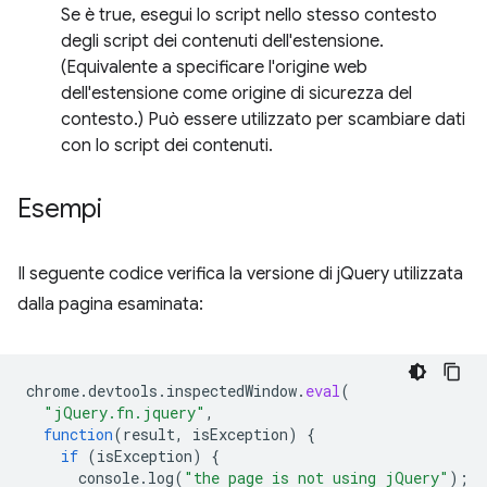
Se è true, esegui lo script nello stesso contesto
degli script dei contenuti dell'estensione.
(Equivalente a specificare l'origine web
dell'estensione come origine di sicurezza del
contesto.) Può essere utilizzato per scambiare dati
con lo script dei contenuti.
Esempi
Il seguente codice verifica la versione di jQuery utilizzata
dalla pagina esaminata:
chrome
.
devtools
.
inspectedWindow
.
eval
(
"jQuery.fn.jquery"
,
function
(
result
,
isException
)
{
if
(
isException
)
{
console
.
log
(
"the page is not using jQuery"
);