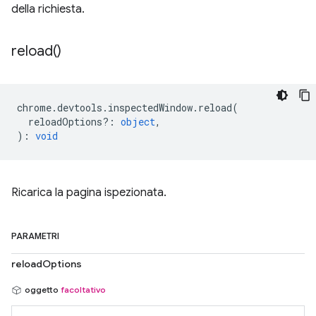
della richiesta.
reload(
)
chrome
.
devtools
.
inspectedWindow
.
reload
(
reloadOptions?
:
object
,
)
:
void
Ricarica la pagina ispezionata.
PARAMETRI
reloadOptions
oggetto
facoltativo