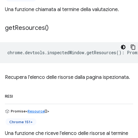
Una funzione chiamata al termine della valutazione.
get
Resources(
)
chrome
.
devtools
.
inspectedWindow
.
getResources
()
:
Prom
Recupera l'elenco delle risorse dalla pagina ispezionata.
RESI
Promise<
Resource
[]>
Chrome 151+
Una funzione che riceve l'elenco delle risorse al termine