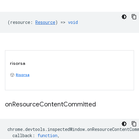
(
resource
:
Resource
) =>
void
risorsa
Risorsa
on
Resource
Content
Committed
chrome
.
devtools
.
inspectedWindow
.
onResourceContentCom
callback
:
function
,