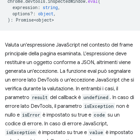
chrome
.
devtools
.
inspectedWindow
.
eval
(
expression
:
string
,
options?
:
object
,
)
:
Promise<object>
Valuta un'espressione JavaScript nel contesto del frame
principale della pagina esaminata. L'espressione deve
restituire un oggetto conforme a JSON, altrimenti viene
generata un'eccezione. La funzione eval può segnalare
un errore lato DevTools o un'eccezione JavaScript che si
verifica durante la valutazione. In entrambi i casi, il
parametro
result
del callback è
undefined
. In caso di
errore lato DevTools, il parametro
isException
non è
nullo e
isError
è impostato su true e
code
su un
codice di errore. In caso di errore JavaScript,
isException
è impostato su true e
value
è impostato