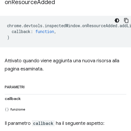
on
Resource
Added
chrome
.
devtools
.
inspectedWindow
.
onResourceAdded
.
addL
callback
:
function
,
)
Attivato quando viene aggiunta una nuova risorsa alla
pagina esaminata.
PARAMETRI
callback
funzione
Il parametro
callback
ha il seguente aspetto: