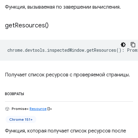
Функция, вызываемая по завершении вычисления.
get
Resources(
)
chrome
.
devtools
.
inspectedWindow
.
getResources
()
:
Prom
Получает список ресурсов с проверяемой страницы.
ВОЗВРАТЫ
Promise<
Resource
[]>
Chrome 151+
Функция, которая получает список ресурсов после