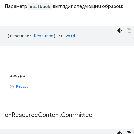
Параметр
callback
выглядит следующим образом:
(
resource
:
Resource
) =>
void
ресурс
Ресурс
on
Resource
Content
Committed