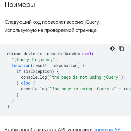
Примеры
Следующий код проверяет версию jQuery,
используемую на проверяемой странице:
chrome
.
devtools
.
inspectedWindow
.
eval
(
"jQuery.fn.jquery"
,
function
(
result
,
isException
)
{
if
(
isException
)
{
console
.
log
(
"the page is not using jQuery"
);
}
else
{
console
.
log
(
"The page is using jQuery v"
+
res
}
}
);
Чтобы опробовать этот API, установите
примеры API