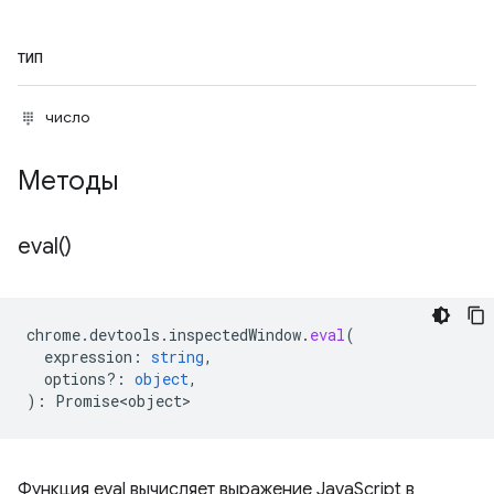
ТИП
число
Методы
eval(
)
chrome
.
devtools
.
inspectedWindow
.
eval
(
expression
:
string
,
options?
:
object
,
)
:
Promise<object>
Функция eval вычисляет выражение JavaScript в