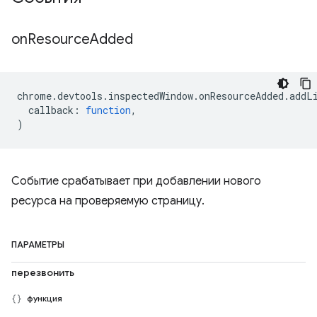
on
Resource
Added
chrome
.
devtools
.
inspectedWindow
.
onResourceAdded
.
addL
callback
:
function
,
)
Событие срабатывает при добавлении нового
ресурса на проверяемую страницу.
ПАРАМЕТРЫ
перезвонить
функция