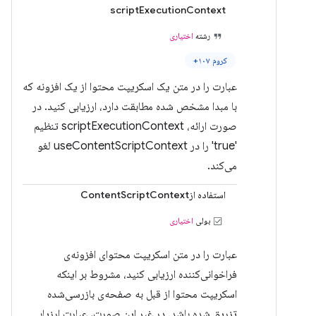
scriptExecutionContext
رشته
اختیاری
کروم ۱۰۷+
عبارت را در متن یک اسکریپت محتوا از یک افزونه که
با مبدا مشخص شده مطابقت دارد، ارزیابی کنید. در
صورت ارائه، scriptExecutionContext تنظیم
'true' را در useContentScriptContext لغو
می‌کند.
استفاده ازContentScriptContext
بولی
اختیاری
عبارت را در متن اسکریپت محتوای افزونه‌ی
فراخوانی‌کننده ارزیابی کنید، مشروط بر اینکه
اسکریپت محتوا از قبل به صفحه‌ی بازرسی‌شده
تزریق شده باشد. در غیر این صورت، عبارت ارزیابی