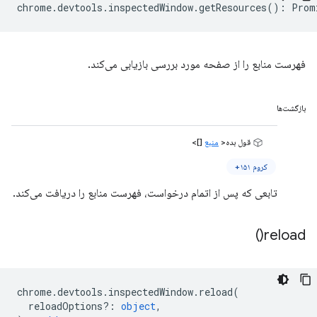
chrome
.
devtools
.
inspectedWindow
.
getResources
()
:
Prom
فهرست منابع را از صفحه مورد بررسی بازیابی می‌کند.
بازگشت‌ها
قول بده<
منبع
[]>
کروم ۱۵۱+
تابعی که پس از اتمام درخواست، فهرست منابع را دریافت می‌کند.
)
reload(
chrome
.
devtools
.
inspectedWindow
.
reload
(
reloadOptions?
:
object
,