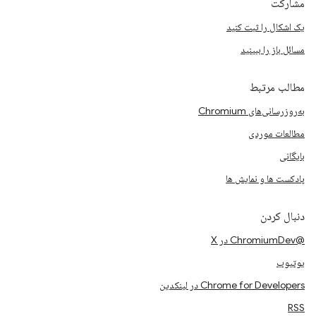
مشارکت
یک اشکال را ثبت کنید
مسائل باز را ببینید
مطالب مرتبط
به‌روزرسانی‌های Chromium
مطالعات موردی
بایگانی
پادکست ها و نمایش ها
دنبال کردن
@ChromiumDev در X
یوتیوب
Chrome for Developers در لینکدین
RSS