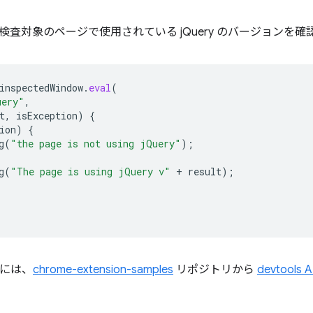
検査対象のページで使用されている jQuery のバージョンを確
inspectedWindow
.
eval
(
uery"
,
t
,
isException
)
{
ion
)
{
g
(
"the page is not using jQuery"
);
g
(
"The page is using jQuery v"
+
result
);
すには、
chrome-extension-samples
リポジトリから
devtools