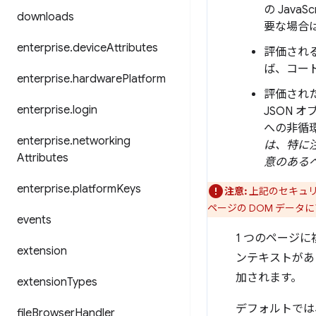
の Jav
downloads
要な場合
enterprise
.
device
Attributes
評価され
ば、コー
enterprise
.
hardware
Platform
評価され
enterprise
.
login
JSON 
への非循
enterprise
.
networking
は、特に
Attributes
意のある
enterprise
.
platform
Keys
注意:
上記のセキュリ
ページの DOM データ
events
1 つのページに
extension
ンテキストがあ
加されます。
extension
Types
デフォルトでは
file
Browser
Handler