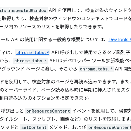
ols.inspectedWindow
API を使用して、検査対象のウィンド
D を取得したり、検査対象のウィンドウのコンテキストでコード
ージ内のリソースのリストを取得したりできます。
ツール API の使用に関する一般的な概要については、
DevTools
ティは、
chrome.tabs.*
API 呼び出しで使用できるタブ識別
から、
chrome.tabs.*
API はデベロッパー ツール拡張機能
ックグラウンド ページに渡し、そこから
chrome.tabs.*
API 
ドを使用して、検査対象のページを再読み込みできます。また
のオーバーライド、ページ読み込み時に早期に挿入されるスク
制再読み込みのオプションを指定できます。
呼び出しと
onResourceContent
イベントを使用して、検査
タイルシート、スクリプト、画像など）のリストを取得します
ソッドと
setContent
メソッド、および
onResourceConten