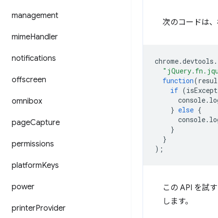
management
次のコードは、
mime
Handler
notifications
chrome
.
devtools
.
"jQuery.fn.jq
offscreen
function
(
resul
if
(
isExcept
console
.
lo
omnibox
}
else
{
console
.
lo
page
Capture
}
}
permissions
);
platform
Keys
power
この API を試
します。
printer
Provider