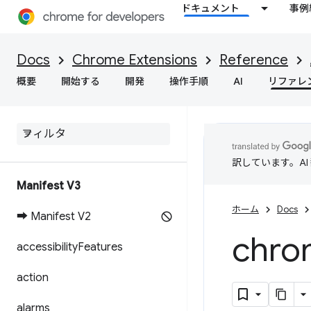
ドキュメント
事例
Docs
Chrome Extensions
Reference
概要
開始する
開発
操作手順
AI
リファレ
訳しています。A
Manifest V3
ホーム
Docs
➡ Manifest V2
chro
accessibility
Features
action
alarms