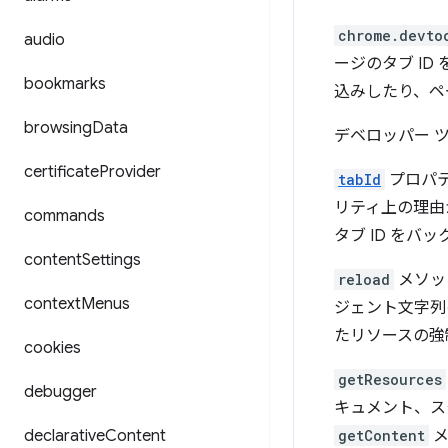
chrome.devto
audio
ージのタブ I
bookmarks
込みしたり、ペ
browsing
Data
デベロッパー 
certificate
Provider
tabId
プロパ
リティ上の理由
commands
タブ ID をバ
content
Settings
reload
メソッ
context
Menus
ジェント文字列
たリソースの強
cookies
getResources
debugger
キュメント、ス
declarative
Content
getContent
メ