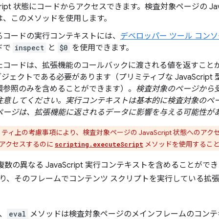
aScript 状態にコードからアクセスできます。検査対象ページの Jav
は、このメソッドを使用します。
るコードの実行コンテキストには、
デベロッパー ツール コンソー
ドで
inspect
と
$0
を使用できます。
たコードは、拡張機能のコールバックに渡される値を返すこと
オブジェクトである必要があります（プリミティブな JavaScript 
環参照のみを含めることができます）。
検査対象のページから
注意してください。実行コンテキストは基本的に検査対象のペ
ページは、拡張機能に返されるデータに影響を与える可能性が
ティ上の考慮事項により、検査対象ページの JavaScript 状態への
にアクセスするのに
メソッドを使用するこ
scripting.executeScript
複数の異なる JavaScript 実行コンテキストを含めること
り、そのフレームでコンテンツ スクリプトを実行している拡
、
eval
メソッドは検査対象ページのメインフレームのコンテ