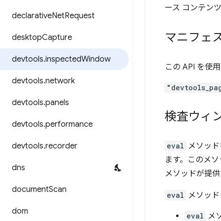
ース コンテン
declarative
Net
Request
マニフェ
desktop
Capture
devtools
.
inspected
Window
この API を
devtools
.
network
"devtools_pa
devtools
.
panels
検査ウィ
devtools
.
performance
devtools
.
recorder
eval
メソッドを
ます。このメソ
dns
メソッドが提供
document
Scan
eval
メソッド
dom
eval
メ