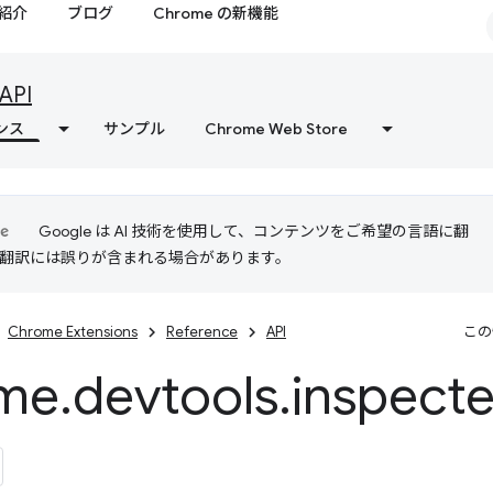
紹介
ブログ
Chrome の新機能
API
ンス
サンプル
Chrome Web Store
Google は AI 技術を使用して、コンテンツをご希望の言語に翻
I 翻訳には誤りが含まれる場合があります。
Chrome Extensions
Reference
API
この
me
.
devtools
.
inspect