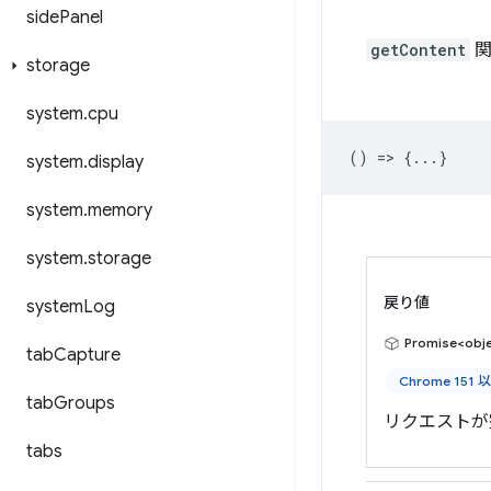
side
Panel
getContent
関
storage
system
.
cpu
() => {...}
system
.
display
system
.
memory
system
.
storage
戻り値
system
Log
Promise<obj
tab
Capture
Chrome 151 
tab
Groups
リクエストが
tabs