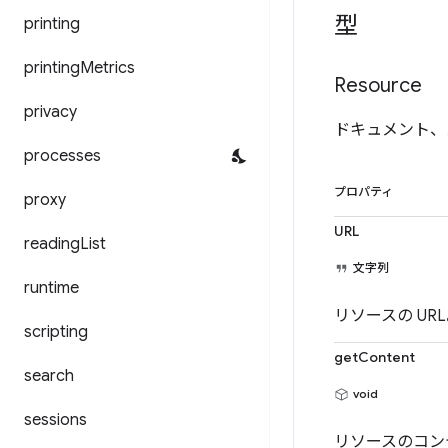
型
printing
printing
Metrics
Resource
privacy
ドキュメント、
processes
プロパティ
proxy
URL
reading
List
文字列
runtime
リソースの UR
scripting
getContent
search
void
sessions
リソースのコン