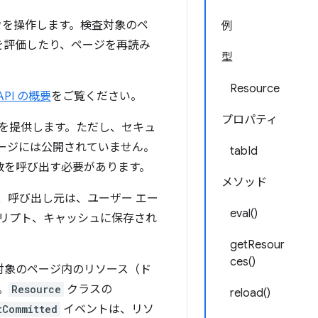
ウを操作します。検査対象のペ
例
を評価したり、ページを再読み
型
Resource
 API の概要
をご覧ください。
プロパティ
子を提供します。ただし、セキュ
ページには公開されていません。
tabId
関数を呼び出す必要があります。
メソッド
、呼び出し元は、ユーザー エー
eval()
リプト、キャッシュに保存され
getResour
ces()
対象のページ内のリソース（ド
。
Resource
クラスの
reload()
tCommitted
イベントは、リソ