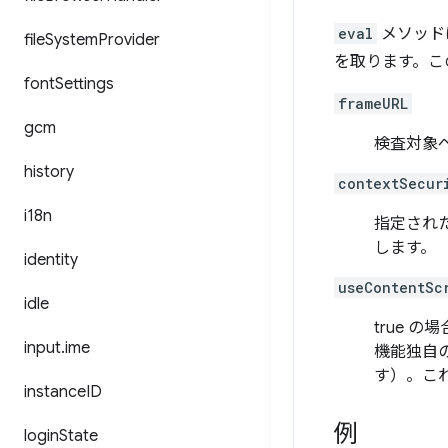
eval
メソッド
file
System
Provider
を取ります。こ
font
Settings
frameURL
gcm
検査対象
history
contextSecur
i18n
指定され
します。
identity
useContentSc
idle
true 
input
.
ime
機能独自
す）。こ
instance
ID
例
login
State