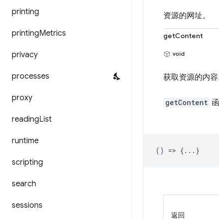
printing
资源的网址。
printing
Metrics
getContent
privacy
void
processes
获取资源的内容
proxy
getContent
函
reading
List
runtime
() => {...}
scripting
search
sessions
返回