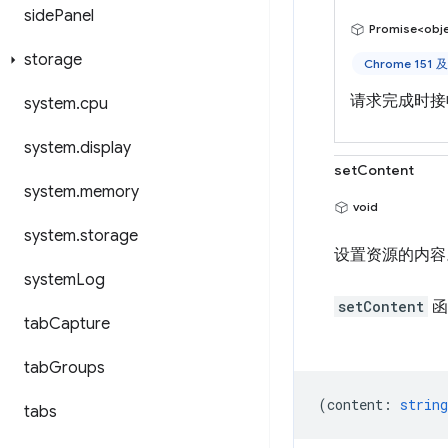
side
Panel
Promise<obj
storage
Chrome 151
请求完成时接
system
.
cpu
system
.
display
setContent
system
.
memory
void
system
.
storage
设置资源的内容
system
Log
setContent
函
tab
Capture
tab
Groups
(
content
:
string
tabs