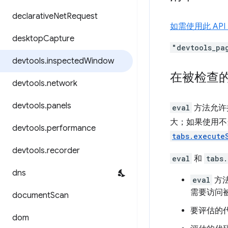
declarative
Net
Request
如需使用此 A
desktop
Capture
"devtools_pa
devtools
.
inspected
Window
在被检查
devtools
.
network
devtools
.
panels
eval
方法允许扩
大；如果使用不当
devtools
.
performance
tabs.execute
devtools
.
recorder
eval
和
tabs
dns
eval
方法
需要访问被
document
Scan
要评估的
dom