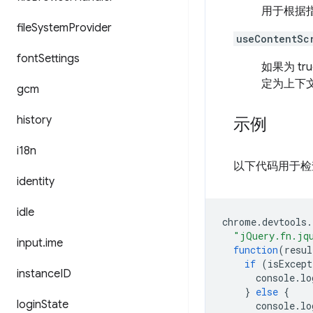
用于根据
file
System
Provider
useContentSc
font
Settings
如果为 
定为上下
gcm
history
示例
i18n
以下代码用于检查
identity
idle
chrome
.
devtools
.
"jQuery.fn.jq
input
.
ime
function
(
resul
if
(
isExcept
instance
ID
console
.
lo
}
else
{
login
State
console
.
lo