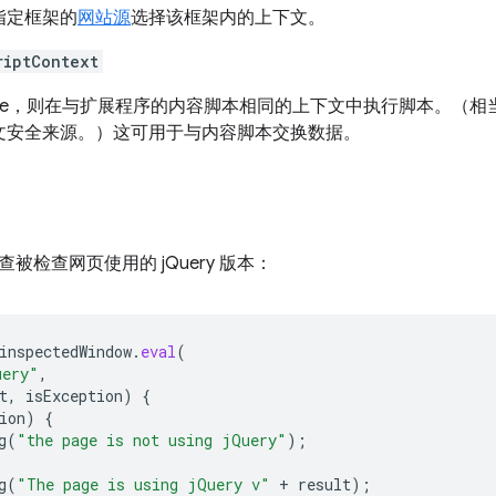
指定框架的
网站源
选择该框架内的上下文。
riptContext
true，则在与扩展程序的内容脚本相同的上下文中执行脚本。（
文安全来源。）这可用于与内容脚本交换数据。
被检查网页使用的 jQuery 版本：
inspectedWindow
.
eval
(
uery"
,
t
,
isException
)
{
ion
)
{
g
(
"the page is not using jQuery"
);
g
(
"The page is using jQuery v"
+
result
);