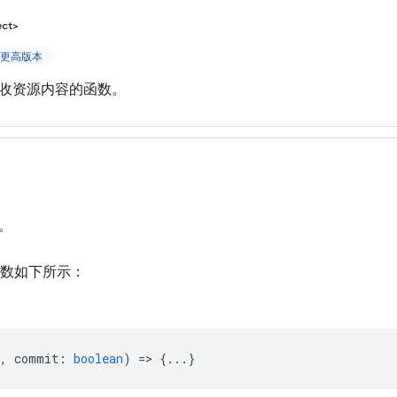
ect>
 及更高版本
收资源内容的函数。
。
数如下所示：
,
commit
:
boolean
) => {...}