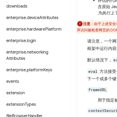
评估的代
downloads
含原始 Ja
为执行上
enterprise
.
device
Attributes
注意
：由于上述安全考
enterprise
.
hardware
Platform
序访问被检查网页的 DO
enterprise
.
login
请注意，一个网页
框架中运行内容
enterprise
.
networking
Attributes
默认情况下，
e
enterprise
.
platform
Keys
eval
方法接受
下一个或多个键
events
frameURL
extension
用于指定
extension
Types
contextSecur
file
Browser
Handler