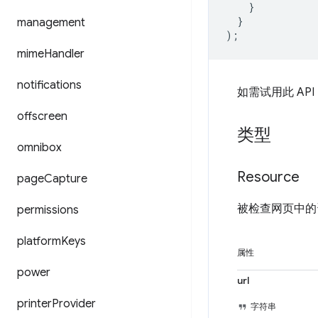
}
}
management
);
mime
Handler
notifications
如需试用此 AP
offscreen
类型
omnibox
Resource
page
Capture
被检查网页中的
permissions
platform
Keys
属性
power
url
printer
Provider
字符串