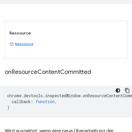
Ressource
Ressource
on
Resource
Content
Committed
chrome
.
devtools
.
inspectedWindow
.
onResourceContentCom
callback
:
function
,
)
Wird ausgelöst, wenn eine neue Überarbeitung der