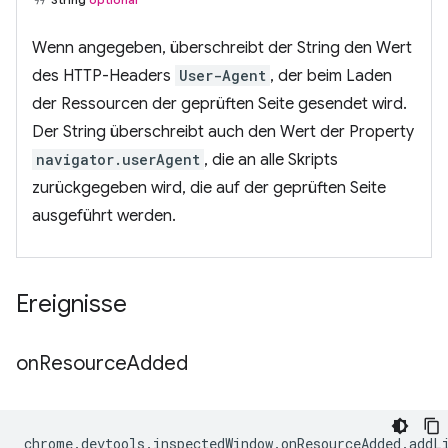
Wenn angegeben, überschreibt der String den Wert
des HTTP-Headers
User-Agent
, der beim Laden
der Ressourcen der geprüften Seite gesendet wird.
Der String überschreibt auch den Wert der Property
navigator.userAgent
, die an alle Skripts
zurückgegeben wird, die auf der geprüften Seite
ausgeführt werden.
Ereignisse
on
Resource
Added
chrome
.
devtools
.
inspectedWindow
.
onResourceAdded
.
addL