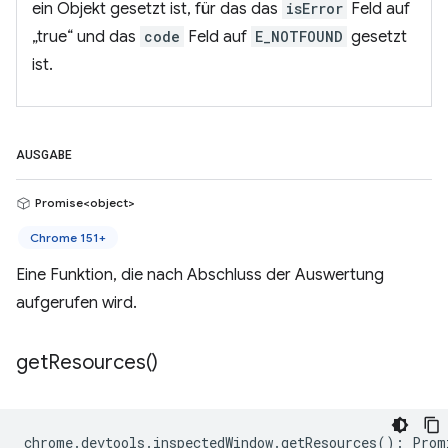
ein Objekt gesetzt ist, für das das
isError
Feld auf
„true“ und das
code
Feld auf
E_NOTFOUND
gesetzt
ist.
AUSGABE
Promise<object>
Chrome 151+
Eine Funktion, die nach Abschluss der Auswertung
aufgerufen wird.
get
Resources(
)
chrome
.
devtools
.
inspectedWindow
.
getResources
()
:
Prom