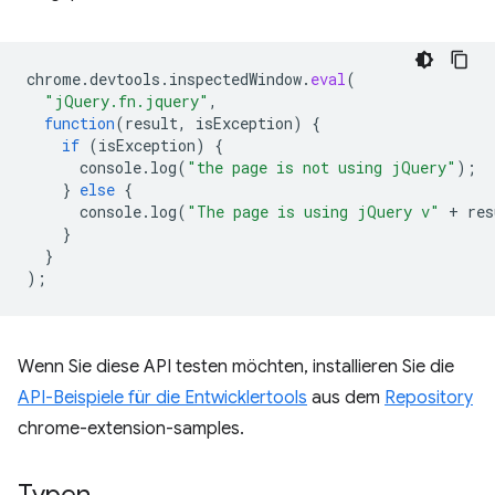
chrome
.
devtools
.
inspectedWindow
.
eval
(
"jQuery.fn.jquery"
,
function
(
result
,
isException
)
{
if
(
isException
)
{
console
.
log
(
"the page is not using jQuery"
);
}
else
{
console
.
log
(
"The page is using jQuery v"
+
res
}
}
);
Wenn Sie diese API testen möchten, installieren Sie die
API-Beispiele für die Entwicklertools
aus dem
Repository
chrome-extension-samples.