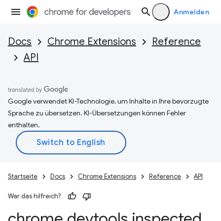
Anmelden
Docs
Chrome Extensions
Reference
API
Google verwendet KI-Technologie, um Inhalte in Ihre bevorzugte
Sprache zu übersetzen. KI-Übersetzungen können Fehler
enthalten.
Startseite
Docs
Chrome Extensions
Reference
API
War das hilfreich?
chrome
.
devtools
.
inspected