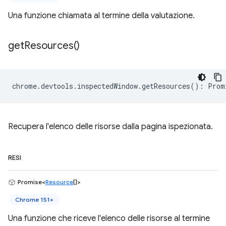
Una funzione chiamata al termine della valutazione.
get
Resources(
)
chrome
.
devtools
.
inspectedWindow
.
getResources
()
:
Prom
Recupera l'elenco delle risorse dalla pagina ispezionata.
RESI
Promise<
Resource
[]>
Chrome 151+
Una funzione che riceve l'elenco delle risorse al termine