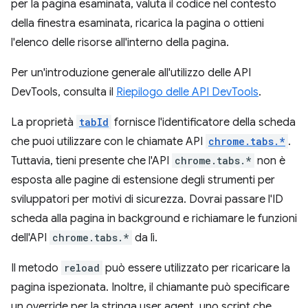
per la pagina esaminata, valuta il codice nel contesto
della finestra esaminata, ricarica la pagina o ottieni
l'elenco delle risorse all'interno della pagina.
Per un'introduzione generale all'utilizzo delle API
DevTools, consulta il
Riepilogo delle API DevTools
.
La proprietà
tabId
fornisce l'identificatore della scheda
che puoi utilizzare con le chiamate API
chrome.tabs.*
.
Tuttavia, tieni presente che l'API
chrome.tabs.*
non è
esposta alle pagine di estensione degli strumenti per
sviluppatori per motivi di sicurezza. Dovrai passare l'ID
scheda alla pagina in background e richiamare le funzioni
dell'API
chrome.tabs.*
da lì.
Il metodo
reload
può essere utilizzato per ricaricare la
pagina ispezionata. Inoltre, il chiamante può specificare
un override per la stringa user agent, uno script che