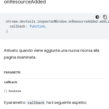
on
Resource
Added
chrome
.
devtools
.
inspectedWindow
.
onResourceAdded
.
addL
callback
:
function
,
)
Attivato quando viene aggiunta una nuova risorsa alla
pagina esaminata.
PARAMETRI
callback
funzione
Il parametro
callback
ha il seguente aspetto: