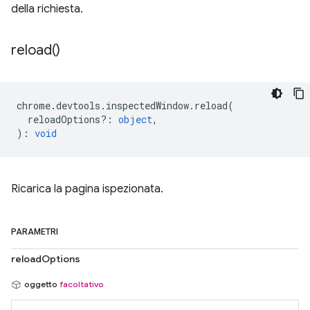
della richiesta.
reload(
)
chrome
.
devtools
.
inspectedWindow
.
reload
(
reloadOptions?
:
object
,
)
:
void
Ricarica la pagina ispezionata.
PARAMETRI
reloadOptions
oggetto
facoltativo