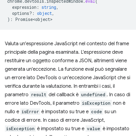
chrome
.
devtools
.
inspectedWindow
.
eval
(
expression
:
string
,
options?
:
object
,
)
:
Promise<object>
Valuta un'espressione JavaScript nel contesto del frame
principale della pagina esaminata. L'espressione deve
restituire un oggetto conforme a JSON, altrimenti viene
generata un'eccezione. La funzione eval può segnalare
un errore lato DevTools o un'eccezione JavaScript che si
verifica durante la valutazione. In entrambi i casi, il
parametro
result
del callback è
undefined
. In caso di
errore lato DevTools, il parametro
isException
non è
nullo e
isError
è impostato su true e
code
su un
codice di errore. In caso di errore JavaScript,
isException
è impostato su true e
value
è impostato