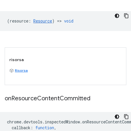
(
resource
:
Resource
) =>
void
risorsa
Risorsa
on
Resource
Content
Committed
chrome
.
devtools
.
inspectedWindow
.
onResourceContentCom
callback
:
function
,