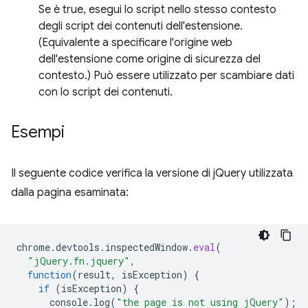
Se è true, esegui lo script nello stesso contesto
degli script dei contenuti dell'estensione.
(Equivalente a specificare l'origine web
dell'estensione come origine di sicurezza del
contesto.) Può essere utilizzato per scambiare dati
con lo script dei contenuti.
Esempi
Il seguente codice verifica la versione di jQuery utilizzata
dalla pagina esaminata:
chrome
.
devtools
.
inspectedWindow
.
eval
(
"jQuery.fn.jquery"
,
function
(
result
,
isException
)
{
if
(
isException
)
{
console
.
log
(
"the page is not using jQuery"
);