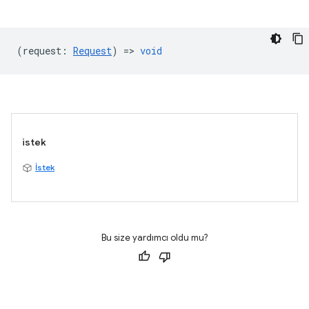
(
request
:
Request
) =>
void
istek
İstek
Bu size yardımcı oldu mu?