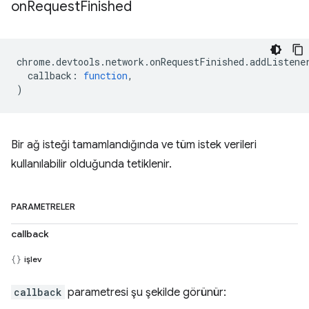
on
Request
Finished
chrome
.
devtools
.
network
.
onRequestFinished
.
addListene
callback
:
function
,
)
Bir ağ isteği tamamlandığında ve tüm istek verileri
kullanılabilir olduğunda tetiklenir.
PARAMETRELER
callback
işlev
callback
parametresi şu şekilde görünür: