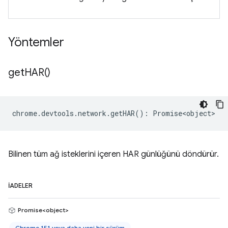
Yöntemler
get
HAR(
)
chrome
.
devtools
.
network
.
getHAR
()
:
Promise<object>
Bilinen tüm ağ isteklerini içeren HAR günlüğünü döndürür.
İADELER
Promise<object>
Chrome 151 veya daha yeni bir sürüm