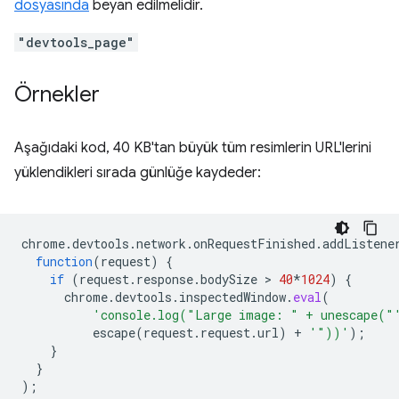
dosyasında
beyan edilmelidir.
"devtools_page"
Örnekler
Aşağıdaki kod, 40 KB'tan büyük tüm resimlerin URL'lerini
yüklendikleri sırada günlüğe kaydeder:
chrome
.
devtools
.
network
.
onRequestFinished
.
addListene
function
(
request
)
{
if
(
request
.
response
.
bodySize
 > 
40
*
1024
)
{
chrome
.
devtools
.
inspectedWindow
.
eval
(
'console.log("Large image: " + unescape("
escape
(
request
.
request
.
url
)
+
'"))'
);
}
}
);