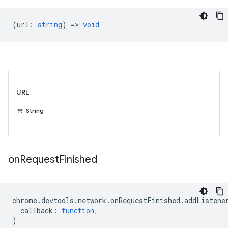
(
url
:
string
) =>
void
URL
String
on
Request
Finished
chrome
.
devtools
.
network
.
onRequestFinished
.
addListene
callback
:
function
,
)