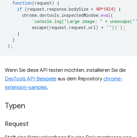
function
(
request
)
{
if
(
request
.
response
.
bodySize
 > 
40
*
1024
)
{
chrome
.
devtools
.
inspectedWindow
.
eval
(
'console.log("Large image: " + unescape("
escape
(
request
.
request
.
url
)
+
'"))'
);
}
}
);
Wenn Sie diese API testen möchten, installieren Sie die
DevTools API-Beispiele
aus dem Repository
chrome-
extension-samples
.
Typen
Request