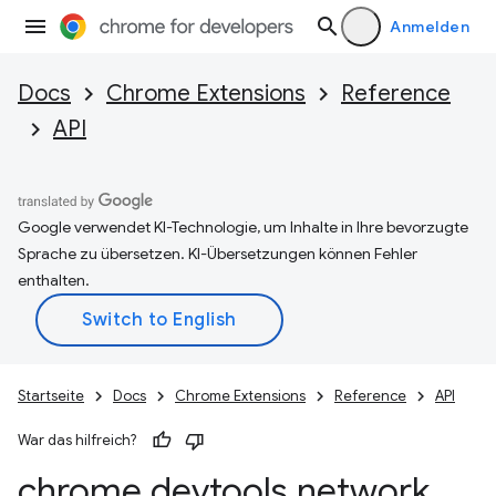
Anmelden
Docs
Chrome Extensions
Reference
API
Google verwendet KI-Technologie, um Inhalte in Ihre bevorzugte
Sprache zu übersetzen. KI-Übersetzungen können Fehler
enthalten.
Startseite
Docs
Chrome Extensions
Reference
API
War das hilfreich?
chrome
.
devtools
.
network