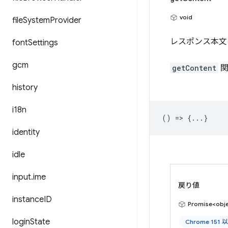
void
file
System
Provider
レスポンス本文
font
Settings
gcm
getContent
関
history
i18n
() => {...}
identity
idle
input
.
ime
戻り値
instance
ID
Promise<obj
login
State
Chrome 151 