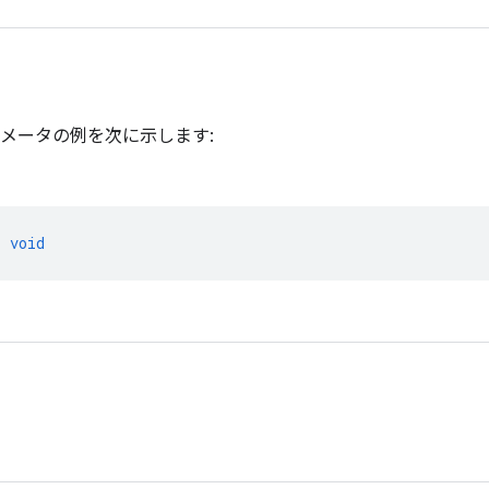
メータの例を次に示します:
>
void