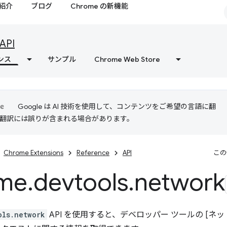
紹介
ブログ
Chrome の新機能
API
ンス
サンプル
Chrome Web Store
Google は AI 技術を使用して、コンテンツをご希望の言語に翻
I 翻訳には誤りが含まれる場合があります。
Chrome Extensions
Reference
API
この
me
.
devtools
.
network
ols.network
API を使用すると、デベロッパー ツールの [ネ