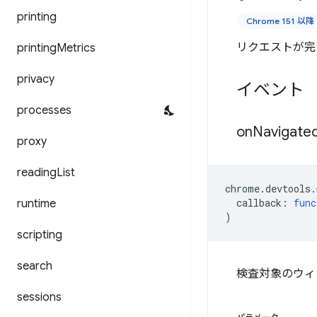
printing
Chrome 151 以降
リクエストが完
printing
Metrics
privacy
イベント
processes
on
Navigate
proxy
reading
List
chrome
.
devtools
.
callback
:
func
runtime
)
scripting
search
検査対象のウィ
sessions