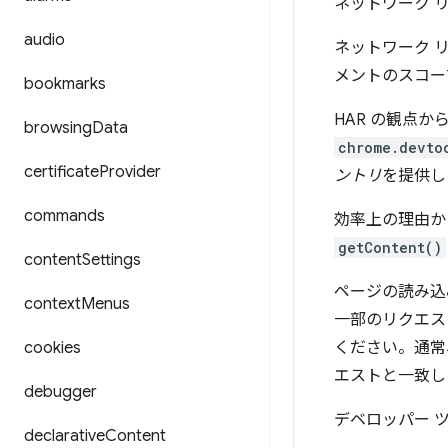
ネットワーク 
audio
ネットワーク 
メントのスコー
bookmarks
HAR の観点か
browsing
Data
chrome.devto
certificate
Provider
ントリ
を提供し
commands
効率上の理由か
getContent()
content
Settings
ページの読み込
context
Menus
一部のリクエス
cookies
ください。通常
エストと一致し
debugger
デベロッパー ツ
declarative
Content