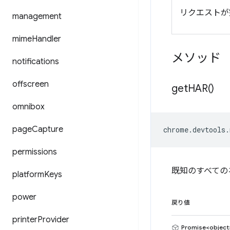
リクエストが
management
mime
Handler
メソッド
notifications
offscreen
get
HAR(
)
omnibox
page
Capture
chrome
.
devtools
.
permissions
既知のすべての
platform
Keys
power
戻り値
printer
Provider
Promise<object