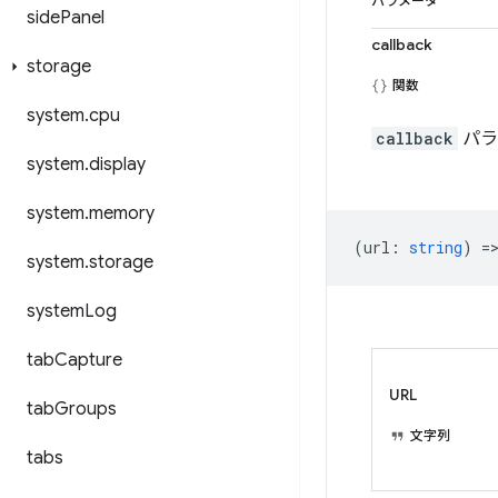
パラメータ
side
Panel
callback
storage
関数
system
.
cpu
callback
パラ
system
.
display
system
.
memory
(
url
:
string
) =
system
.
storage
system
Log
tab
Capture
URL
tab
Groups
文字列
tabs