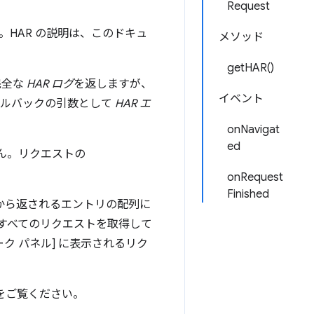
Request
。HAR の説明は、このドキュ
メソッド
getHAR()
完全な
HAR ログ
を返しますが、
イベント
ールバックの引数として
HAR エ
onNavigat
ed
せん。リクエストの
onRequest
Finished
から返されるエントリの配列に
すべてのリクエストを取得して
ク パネル] に表示されるリク
をご覧ください。