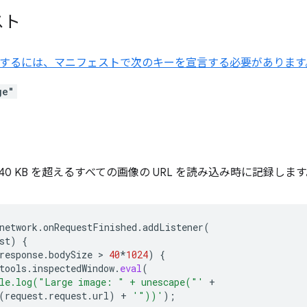
スト
を使用するには、マニフェストで次のキーを宣言する必要があります
ge"
0 KB を超えるすべての画像の URL を読み込み時に記録しま
network
.
onRequestFinished
.
addListener
(
st
)
{
response
.
bodySize
 > 
40
*
1024
)
{
tools
.
inspectedWindow
.
eval
(
le.log("Large image: " + unescape("'
+
(
request
.
request
.
url
)
+
'"))'
);