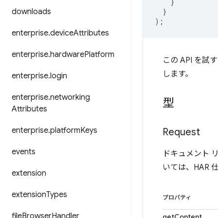
}
downloads
}
);
enterprise
.
device
Attributes
enterprise
.
hardware
Platform
この API を試
します。
enterprise
.
login
enterprise
.
networking
型
Attributes
enterprise
.
platform
Keys
Request
events
ドキュメント 
いては、HAR
extension
extension
Types
プロパティ
file
Browser
Handler
getContent