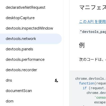
マニフェ
declarative
Net
Request
desktop
Capture
この API 
devtools
.
inspected
Window
"devtools_pa
devtools
.
network
例
devtools
.
panels
devtools
.
performance
次のコードは、4
devtools
.
recorder
chrome
.
devtools
.
dns
function
(
reque
if
(
request
.
document
Scan
chrome
.
dev
'conso
dom
escape