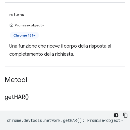
returns
Promise<object>
Chrome 151+
Una funzione che riceve il corpo della risposta al
completamento della richiesta.
Metodi
get
HAR(
)
chrome
.
devtools
.
network
.
getHAR
()
:
Promise<object>