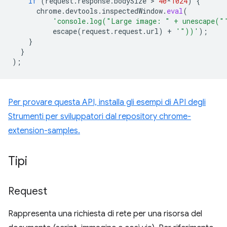
if
(
request
.
response
.
bodySize
 > 
40
*
1024
)
{
chrome
.
devtools
.
inspectedWindow
.
eval
(
'console.log("Large image: " + unescape("
escape
(
request
.
request
.
url
)
+
'"))'
);
}
}
);
Per provare questa API, installa gli esempi di API degli
Strumenti per sviluppatori dal repository chrome-
extension-samples.
Tipi
Request
Rappresenta una richiesta di rete per una risorsa del