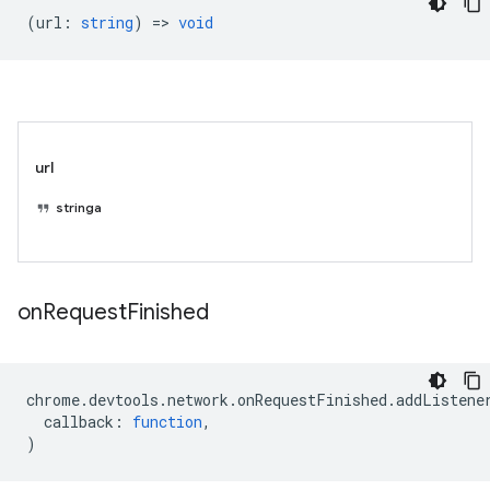
(
url
:
string
) =>
void
url
stringa
on
Request
Finished
chrome
.
devtools
.
network
.
onRequestFinished
.
addListene
callback
:
function
,
)