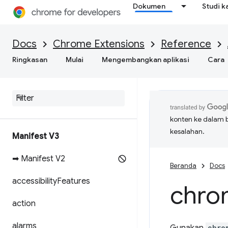
Dokumen
Studi k
Docs
Chrome Extensions
Reference
Ringkasan
Mulai
Mengembangkan aplikasi
Cara
konten ke dalam 
kesalahan.
Manifest V3
➡ Manifest V2
Beranda
Docs
accessibility
Features
chro
action
alarms
chro