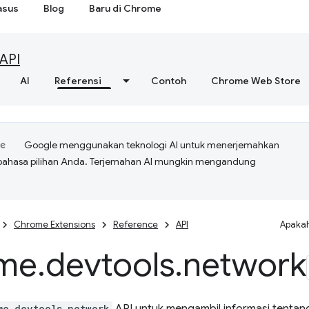
asus
Blog
Baru di Chrome
API
AI
Referensi
Contoh
Chrome Web Store
Google menggunakan teknologi AI untuk menerjemahkan
bahasa pilihan Anda. Terjemahan AI mungkin mengandung
Chrome Extensions
Reference
API
Apakah
me
.
devtools
.
network
me.devtools.network