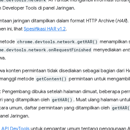
API untuk mengambil informasi tentan
h Developer Tools di panel Jaringan.
ntaan jaringan ditampilkan dalam format HTTP Archive (
HAR
)
 ini, lihat
Spesifikasi HAR v1.2
.
 metode
chrome.devtools.network.getHAR()
menampilkan 
me.devtools.network.onRequestFinished
menyediakan
ent
wa.
a konten permintaan tidak disediakan sebagai bagian dari HA
manggil metode
getContent()
permintaan untuk mengambil
lat Pengembang dibuka setelah halaman dimuat, beberapa per
ri yang ditampilkan oleh
getHAR()
. Muat ulang halaman unt
cara umum, daftar permintaan yang ditampilkan oleh
getHAR(
panel Jaringan.
 API DevTools
untuk pengantar umum tentang penggunaan AP