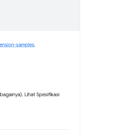
ension-samples
.
againya). Lihat Spesifikasi