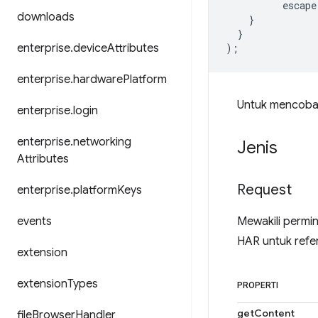
escape
downloads
}
}
enterprise
.
device
Attributes
);
enterprise
.
hardware
Platform
Untuk mencoba A
enterprise
.
login
enterprise
.
networking
Jenis
Attributes
Request
enterprise
.
platform
Keys
events
Mewakili permin
HAR untuk refer
extension
extension
Types
PROPERTI
getContent
file
Browser
Handler