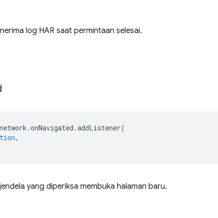
nerima log HAR saat permintaan selesai.
d
network
.
onNavigated
.
addListener
(
tion
,
t jendela yang diperiksa membuka halaman baru.