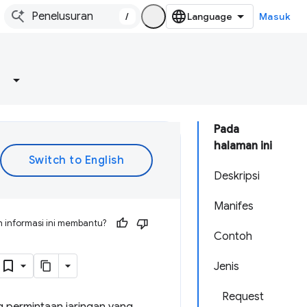
/
Masuk
Pada
halaman ini
Deskripsi
Manifes
 informasi ini membantu?
Contoh
Jenis
Request