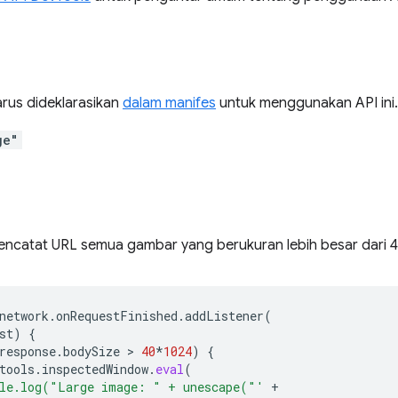
arus dideklarasikan
dalam manifes
untuk menggunakan API ini.
ge"
encatat URL semua gambar yang berukuran lebih besar dari 4
network
.
onRequestFinished
.
addListener
(
st
)
{
response
.
bodySize
 > 
40
*
1024
)
{
tools
.
inspectedWindow
.
eval
(
le.log("Large image: " + unescape("'
+