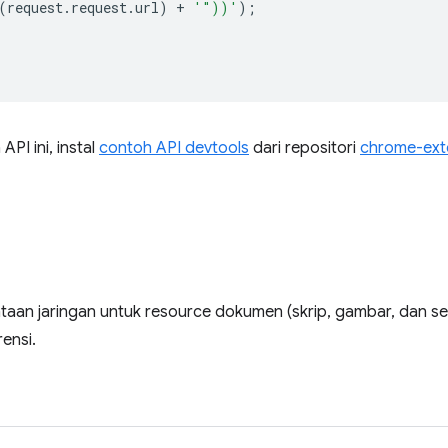
(
request
.
request
.
url
)
+
'"))'
);
PI ini, instal
contoh API devtools
dari repositori
chrome-ext
taan jaringan untuk resource dokumen (skrip, gambar, dan seb
ensi.