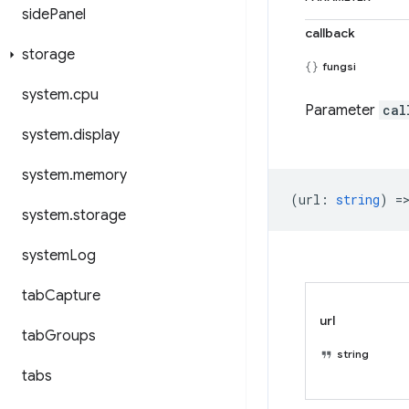
side
Panel
callback
storage
fungsi
system
.
cpu
Parameter
cal
system
.
display
system
.
memory
(
url
:
string
) =
system
.
storage
system
Log
tab
Capture
url
tab
Groups
string
tabs