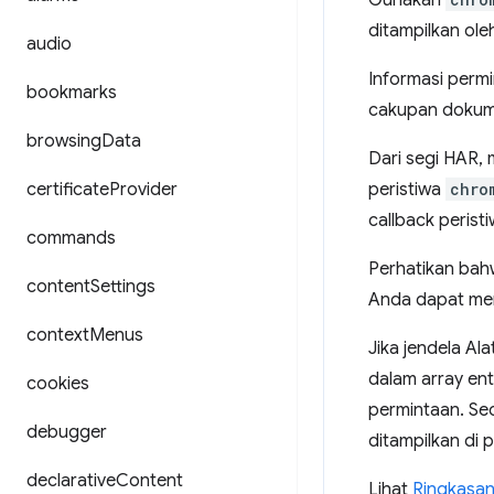
Gunakan
ditampilkan ole
audio
Informasi permi
bookmarks
cakupan dokumen
browsing
Data
Dari segi HAR,
certificate
Provider
peristiwa
chro
callback peristi
commands
Perhatikan bahw
content
Settings
Anda dapat me
context
Menus
Jika jendela A
dalam array ent
cookies
permintaan. Se
debugger
ditampilkan di 
declarative
Content
Lihat
Ringkasan