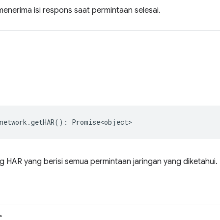
enerima isi respons saat permintaan selesai.
network
.
getHAR
()
:
Promise<object>
g HAR yang berisi semua permintaan jaringan yang diketahui.
>