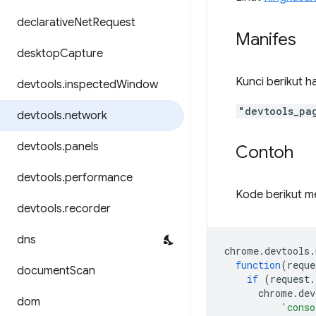
declarative
Net
Request
Manifes
desktop
Capture
Kunci berikut h
devtools
.
inspected
Window
"devtools_pa
devtools
.
network
devtools
.
panels
Contoh
devtools
.
performance
Kode berikut m
devtools
.
recorder
dns
chrome
.
devtools
.
function
(
reque
document
Scan
if
(
request
.
chrome
.
dev
dom
'conso