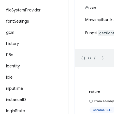
void
file
System
Provider
Menampilkan ko
font
Settings
gcm
Fungsi
getCon
history
i18n
() => {...}
identity
idle
input
.
ime
return
instance
ID
Promise<obj
Chrome 151+
login
State