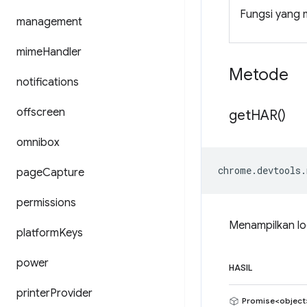
Fungsi yang m
management
mime
Handler
Metode
notifications
offscreen
get
HAR(
)
omnibox
chrome
.
devtools
.
page
Capture
permissions
Menampilkan lo
platform
Keys
power
HASIL
printer
Provider
Promise<object