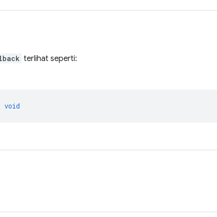
lback
terlihat seperti:
>
void