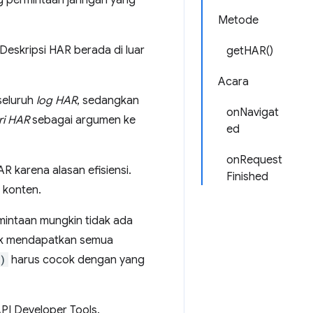
g permintaan jaringan yang
Metode
. Deskripsi HAR berada di luar
getHAR()
Acara
seluruh
log HAR
, sedangkan
onNavigat
ri HAR
sebagai argumen ke
ed
onRequest
R karena alasan efisiensi.
Finished
 konten.
mintaan mungkin tidak ada
uk mendapatkan semua
)
harus cocok dengan yang
I Developer Tools.