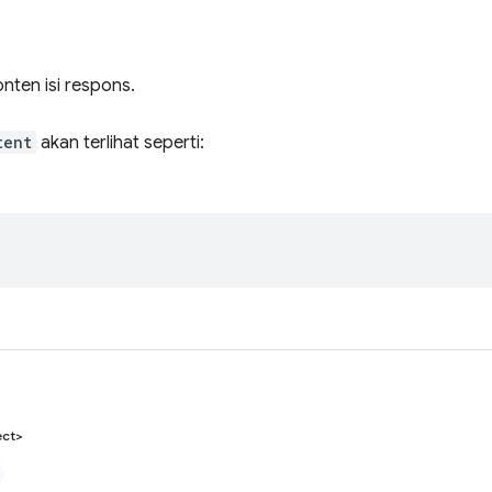
nten isi respons.
tent
akan terlihat seperti:
ect>