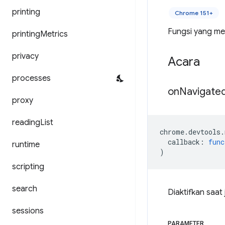
printing
Chrome 151+
Fungsi yang me
printing
Metrics
privacy
Acara
processes
on
Navigate
proxy
reading
List
chrome
.
devtools
.
callback
:
func
runtime
)
scripting
search
Diaktifkan saa
sessions
PARAMETER