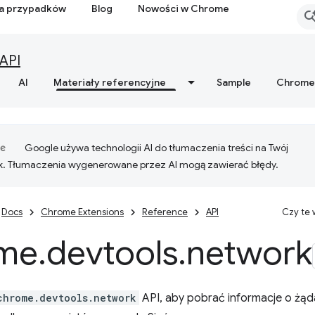
ia przypadków
Blog
Nowości w Chrome
API
AI
Materiały referencyjne
Sample
Chrome
Google używa technologii AI do tłumaczenia treści na Twój
k. Tłumaczenia wygenerowane przez AI mogą zawierać błędy.
Docs
Chrome Extensions
Reference
API
Czy te
me
.
devtools
.
network
chrome.devtools.network
API, aby pobrać informacje o żąd