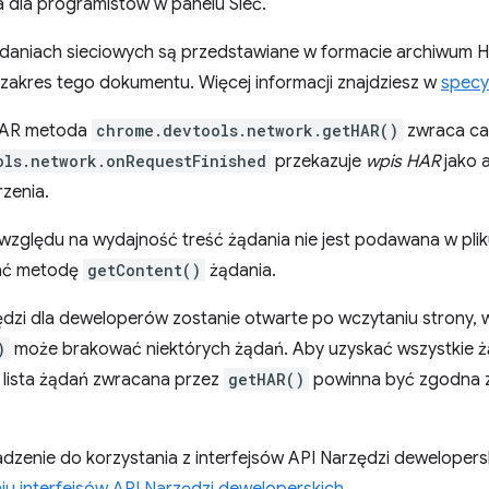
a dla programistów w panelu Sieć.
ądaniach sieciowych są przedstawiane w formacie archiwum H
zakres tego dokumentu. Więcej informacji znajdziesz w
specyf
HAR metoda
chrome.devtools.network.getHAR()
zwraca ca
ols.network.onRequestFinished
przekazuje
wpis HAR
jako 
zenia.
 względu na wydajność treść żądania nie jest podawana w pli
ać metodę
getContent()
żądania.
ędzi dla deweloperów zostanie otwarte po wczytaniu strony, 
)
może brakować niektórych żądań. Aby uzyskać wszystkie ż
 lista żądań zwracana przez
getHAR()
powinna być zgodna z 
zenie do korzystania z interfejsów API Narzędzi dewelopersk