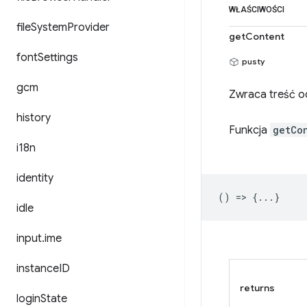
WŁAŚCIWOŚCI
file
System
Provider
getContent
font
Settings
pusty
gcm
Zwraca treść o
history
Funkcja
getCo
i18n
identity
() => {...}
idle
input
.
ime
instance
ID
returns
login
State