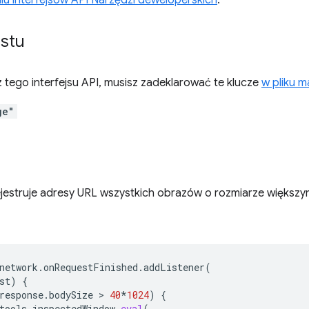
 interfejsów API Narzędzi deweloperskich
.
estu
 tego interfejsu API, musisz zadeklarować te klucze
w pliku m
ge"
ejestruje adresy URL wszystkich obrazów o rozmiarze większy
network
.
onRequestFinished
.
addListener
(
st
)
{
response
.
bodySize
 > 
40
*
1024
)
{
tools
.
inspectedWindow
.
eval
(