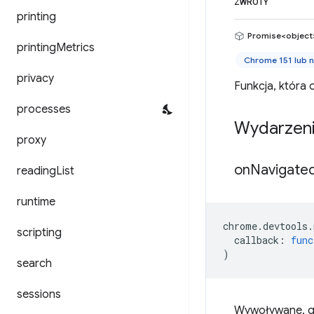
ZWROTY
printing
Promise<object
printing
Metrics
Chrome 151 lub 
privacy
Funkcja, która 
processes
Wydarzen
proxy
on
Navigate
reading
List
runtime
chrome
.
devtools
.
scripting
callback
:
func
)
search
sessions
Wywoływane, g