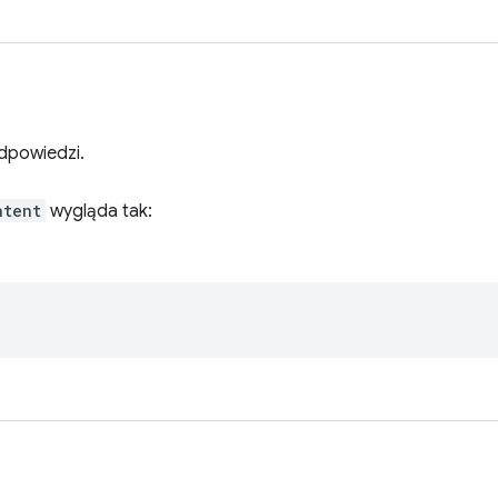
dpowiedzi.
ntent
wygląda tak: