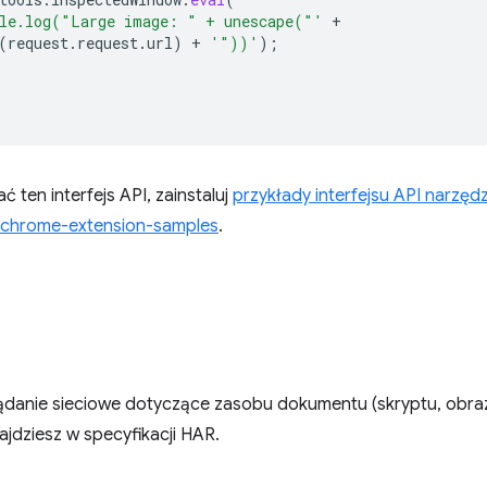
le.log("Large image: " + unescape("'
+
(
request
.
request
.
url
)
+
'"))'
);
ten interfejs API, zainstaluj
przykłady interfejsu API narzęd
chrome-extension-samples
.
ądanie sieciowe dotyczące zasobu dokumentu (skryptu, obrazu
ajdziesz w specyfikacji HAR.