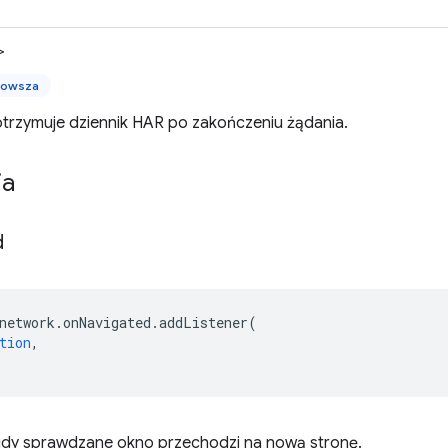
>
nowsza
otrzymuje dziennik HAR po zakończeniu żądania.
ia
d
network
.
onNavigated
.
addListener
(
tion
,
dy sprawdzane okno przechodzi na nową stronę.