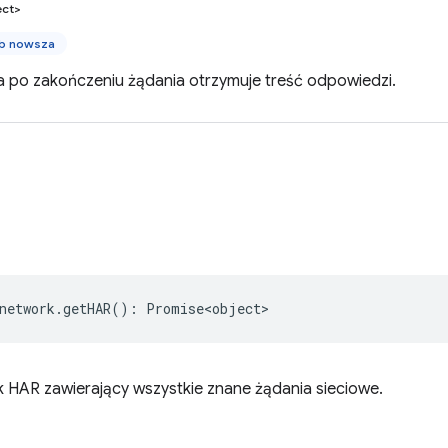
ect>
ub nowsza
ra po zakończeniu żądania otrzymuje treść odpowiedzi.
network
.
getHAR
()
:
Promise<object>
k HAR zawierający wszystkie znane żądania sieciowe.