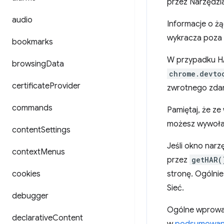
przez Narzędzi
audio
Informacje o ż
wykracza poza 
bookmarks
W przypadku 
browsing
Data
chrome.devto
certificate
Provider
zwrotnego zdar
commands
Pamiętaj, że ze
możesz wywoł
content
Settings
Jeśli okno narz
context
Menus
przez
getHAR(
cookies
stronę. Ogólnie
Sieć.
debugger
Ogólne wprowad
declarative
Content