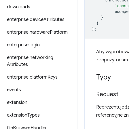
'conso
downloads
escape
}
enterprise
.
device
Attributes
}
);
enterprise
.
hardware
Platform
enterprise
.
login
Aby wypróbować 
enterprise
.
networking
z repozytorium
Attributes
Typy
enterprise
.
platform
Keys
events
Request
extension
Reprezentuje ż
extension
Types
referencyjne zn
file
Browser
Handler