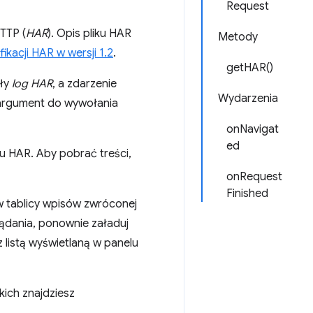
Request
TTP (
HAR
). Opis pliku HAR
Metody
ikacji HAR w wersji 1.2
.
getHAR()
ły
log HAR
, a zdarzenie
Wydarzenia
argument do wywołania
onNavigat
ed
ku HAR. Aby pobrać treści,
onRequest
Finished
w tablicy wpisów zwróconej
ądania, ponownie załaduj
listą wyświetlaną w panelu
ich znajdziesz