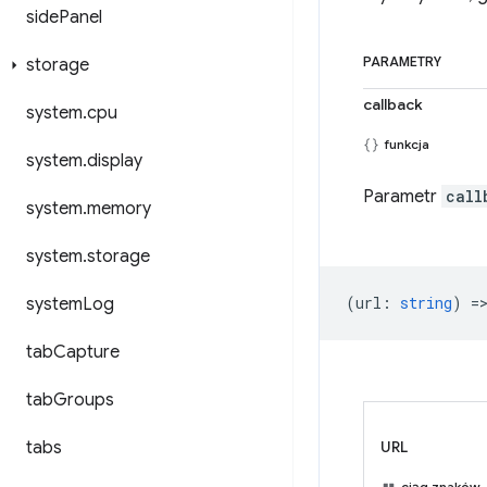
side
Panel
storage
PARAMETRY
callback
system
.
cpu
funkcja
system
.
display
Parametr
call
system
.
memory
system
.
storage
(
url
:
string
) =
system
Log
tab
Capture
tab
Groups
tabs
URL
ciąg znaków