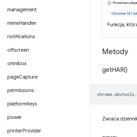
Promise<obj
management
Chrome 151 l
mime
Handler
Funkcja, któ
notifications
offscreen
Metody
omnibox
get
HAR(
)
page
Capture
permissions
chrome
.
devtools
.
platform
Keys
power
Zwraca dzienni
printer
Provider