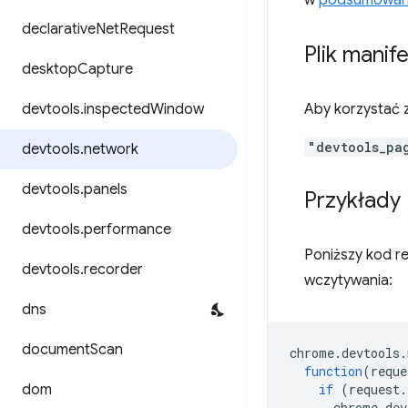
w
podsumowaniu
declarative
Net
Request
Plik manif
desktop
Capture
devtools
.
inspected
Window
Aby korzystać z
"devtools_pa
devtools
.
network
devtools
.
panels
Przykłady
devtools
.
performance
Poniższy kod r
devtools
.
recorder
wczytywania:
dns
document
Scan
chrome
.
devtools
.
function
(
reque
dom
if
(
request
.
chrome
.
dev