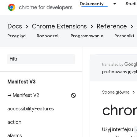
Dokumenty
Stud
Docs
Chrome Extensions
Reference
Przegląd
Rozpocznij
Programowanie
Poradniki
preferowany języ
Manifest V3
Strona główna
➡ Manifest V2
chro
accessibility
Features
action
Użyj interfejsu
alarms