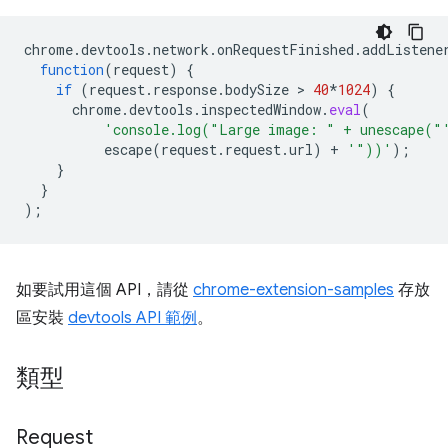
chrome
.
devtools
.
network
.
onRequestFinished
.
addListene
function
(
request
)
{
if
(
request
.
response
.
bodySize
 > 
40
*
1024
)
{
chrome
.
devtools
.
inspectedWindow
.
eval
(
'console.log("Large image: " + unescape("
escape
(
request
.
request
.
url
)
+
'"))'
);
}
}
);
如要試用這個 API，請從
chrome-extension-samples
存放
區安裝
devtools API 範例
。
類型
Request